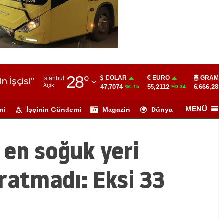
Malatya
Manisa
Kahramanmaraş
Mardin
Muğla
Muş
Nevşehir
Niğde
Ordu
Rize
Sakarya