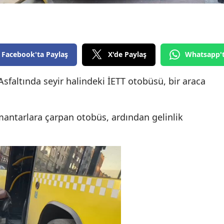
Edirne
Elazığ
Erzincan
Facebook'ta Paylaş
X'de Paylaş
Whatsapp'
Erzurum
Asfaltında seyir halindeki İETT otobüsü, bir araca
Eskişehir
Gaziantep
antarlara çarpan otobüs, ardından gelinlik
Giresun
Gümüşhane
Hakkari
Hatay
Isparta