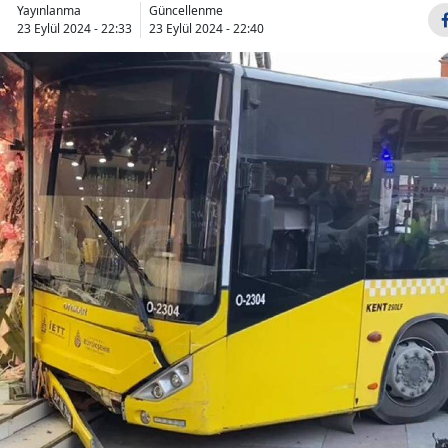
Yayınlanma
Güncellenme
Bilecik
23 Eylül 2024 - 22:33
23 Eylül 2024 - 22:40
Bingöl
Bitlis
Bolu
Burdur
Bursa
Çanakkale
Çankırı
Çorum
Denizli
Diyarbakır