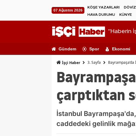
KÖŞE YAZARLARI
DÖVİZ
07 Ağustos 2026
HAVA DURUMU
KÜNYE
"Haberin İş
Gündem
Spor
Ekonomi
3. Sayfa
Bayrampaşa’da İE
İşçi Haber
Bayrampaşa’
çarptıktan s
İstanbul Bayrampaşa'da, 
caddedeki gelinlik mağaz