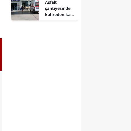
Asfalt
şantiyesinde
kahreden kaza
! Elektrik
akımına
kapılan şef
yaşamını
yitirdi