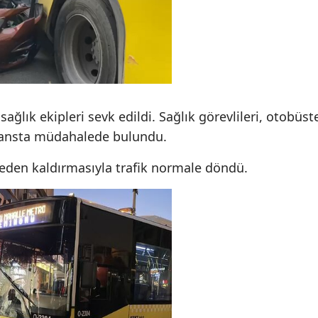
Mersin
İstanbul
İzmir
Kars
sağlık ekipleri sevk edildi. Sağlık görevlileri, otobüst
lansta müdahalede bulundu.
Kastamonu
Kayseri
eden kaldırmasıyla trafik normale döndü.
Kırklareli
Kırşehir
Kocaeli
Konya
Kütahya