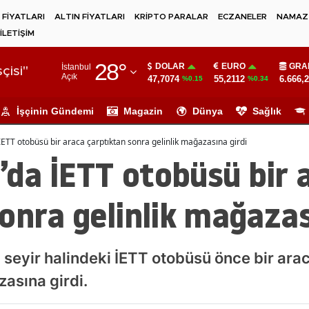
 FİYATLARI
ALTIN FİYATLARI
KRİPTO PARALAR
ECZANELER
NAMAZ 
İLETİŞİM
Adana
28
°
DOLAR
EURO
GRA
İstanbul
Adıyaman
çisi"
Açık
47,7074
55,2112
6.666,
%0.15
%0.34
Afyonkarahisar
İşçinin Gündemi
Magazin
Dünya
Sağlık
Ağrı
TT otobüsü bir araca çarptıktan sonra gelinlik mağazasına girdi
Amasya
da İETT otobüsü bir 
Ankara
onra gelinlik mağazas
Antalya
Artvin
seyir halindeki İETT otobüsü önce bir arac
Aydın
asına girdi.
Balıkesir