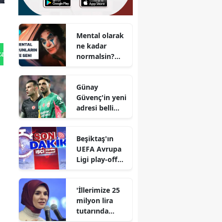
Mental olarak
ne kadar
tan Gönder
normalsin?
Zihninin sıra
dışı yönlerini
Günay
keşfet!
Güvenç'in yeni
adresi belli
oluyor : İmza
atmaya çok
Beşiktaş'ın
yakın
UEFA Avrupa
Ligi play-off
turundaki
rakibi belli
'İllerimize 25
oldu
milyon lira
tutarında
kaynak