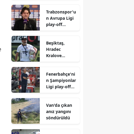
aktardık'
Trabzonspor'u
n Avrupa Ligi
play-off
turundaki
rakibi belli
Beşiktaş,
oldu
e
Hradec
Kralove
maçlarının
kadrosunu
Fenerbahçe'ni
açıkladı
n Şampiyonlar
Ligi play-off
turundaki
rakibi belli
Van'da çıkan
oldu
anız yangını
söndürüldü