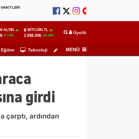
VAKİTLERİ
M ALTIN
BITCOIN TL
Üyelik
28
3.098.096
% 2,68
%0.806
MENÜ
Eğitim
Teknoloji
Köşe Yazarları
araca
ına girdi
a çarptı, ardından