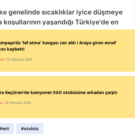
Samsun
Siirt
Sinop
mpaşa'da 'laf atma' kavgası can aldı ! Araya giren esnaf
Sivas
ını kaybetti
Tekirdağ
bul
/ 03 Ağustos 2026
Tokat
Trabzon
ra Keçiören'de kamyonet EGO otobüsüne arkadan çarptı
Tunceli
ra
/ 30 Temmuz 2026
Şanlıurfa
Uşak
#iett
#otobüs
Van