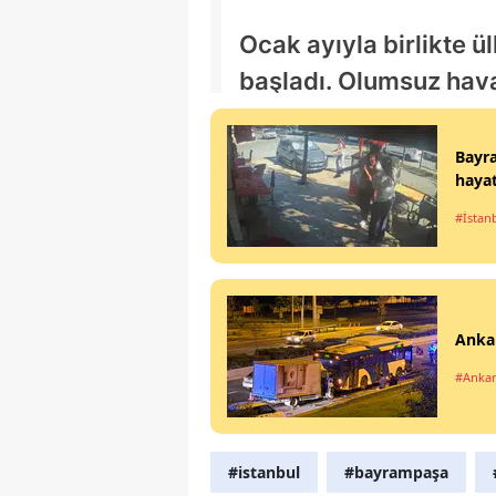
Bayra
hayat
#İstan
Anka
#Anka
#istanbul
#bayrampaşa