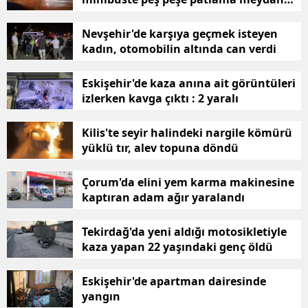
geldi
Bilecik
Nevşehir'de karşıya geçmek isteyen
Bingöl
kadın, otomobilin altında can verdi
Bitlis
Eskişehir'de kaza anına ait görüntüleri
izlerken kavga çıktı : 2 yaralı
Bolu
Burdur
Kilis'te seyir halindeki nargile kömürü
yüklü tır, alev topuna döndü
Bursa
Çorum'da elini yem karma makinesine
Çanakkale
kaptıran adam ağır yaralandı
Çankırı
Tekirdağ'da yeni aldığı motosikletiyle
Çorum
kaza yapan 22 yaşındaki genç öldü
Denizli
Eskişehir'de apartman dairesinde
yangın
Diyarbakır