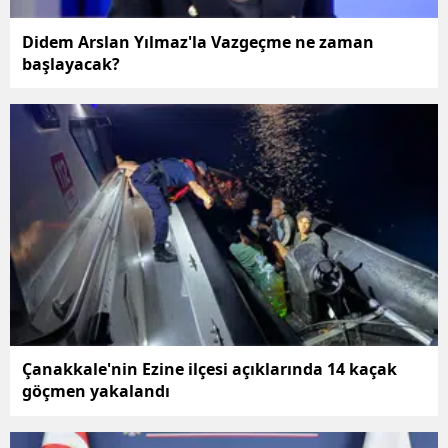
Malatya
Didem Arslan Yılmaz'la Vazgeçme ne zaman
başlayacak?
Manisa
Kahramanm
Mardin
Muğla
Muş
Nevşehir
Niğde
Ordu
Çanakkale'nin Ezine ilçesi açıklarında 14 kaçak
göçmen yakalandı
Rize
Sakarya