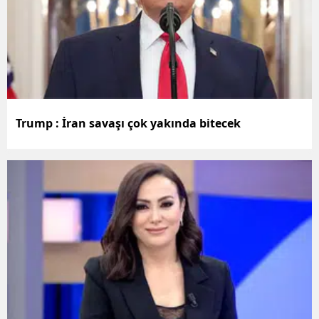
Mersin
İstanbul
İzmir
Kars
Trump : İran savaşı çok yakında bitecek
Kastamonu
Kayseri
Kırklareli
Kırşehir
Kocaeli
Konya
Kütahya