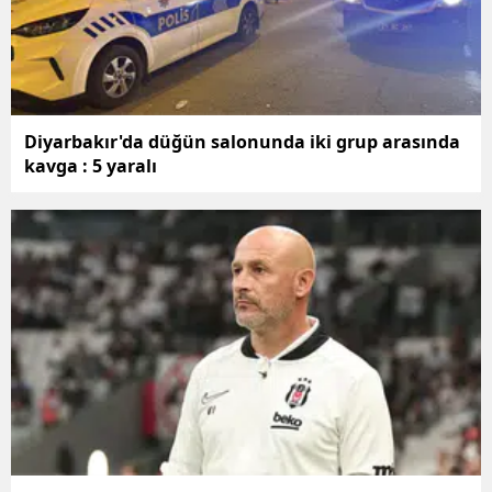
Yozgat
Zonguldak
Aksaray
Diyarbakır'da düğün salonunda iki grup arasında
kavga : 5 yaralı
Bayburt
Karaman
Kırıkkale
Batman
Şırnak
Bartın
Ardahan
Iğdır