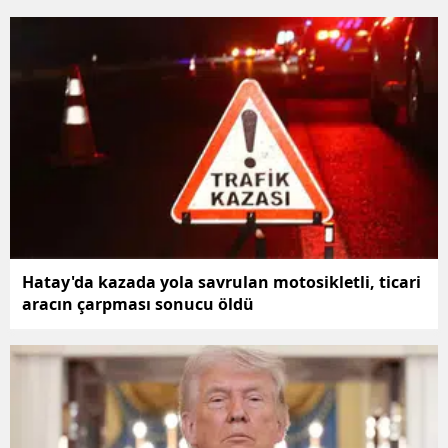
Edirne
Elazığ
Erzincan
Erzurum
Eskişehir
Gaziantep
Giresun
Hatay'da kazada yola savrulan motosikletli, ticari
aracın çarpması sonucu öldü
Gümüşhan
Hakkari
Hatay
Isparta