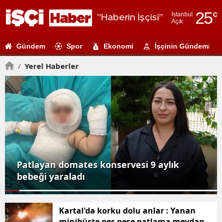
25
°
İstanbul
"Haberin İşçisi"
Açık
Adana
Gündem
Spor
Ekonomi
İşçinin Gündemi
Adıyaman
/
Yerel Haberler
Afyonkarahi
Ağrı
Amasya
Ankara
Antalya
Edirne'de anız yangını köylerde paniğe
Artvin
neden oldu
Aydın
Kartal'da korku dolu anlar : Yanan
Balıkesir
minibüste peş peşe patlama meydana