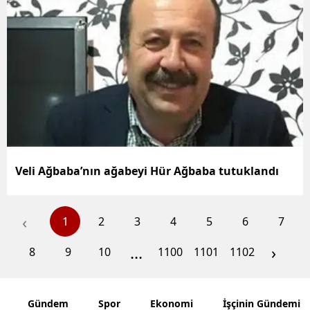
Veli Ağbaba’nın ağabeyi Hür Ağbaba tutuklandı
‹
1
2
3
4
5
6
7
...
›
8
9
10
1100
1101
1102
Gündem
Spor
Ekonomi
İşçinin Gündemi