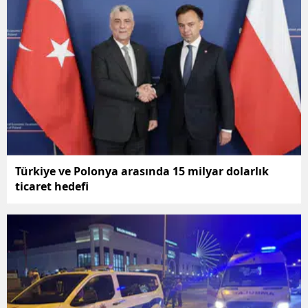
Samsun
Siirt
Sinop
Sivas
Tekirdağ
Tokat
Türkiye ve Polonya arasında 15 milyar dolarlık
ticaret hedefi
Trabzon
Tunceli
Şanlıurfa
Uşak
Van