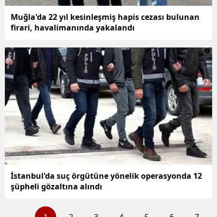
Muğla'da 22 yıl kesinleşmiş hapis cezası bulunan
firari, havalimanında yakalandı
İstanbul'da suç örgütüne yönelik operasyonda 12
şüpheli gözaltına alındı
1
2
3
4
5
6
7