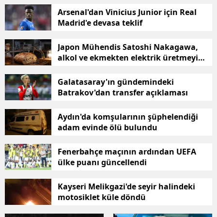
Bilecik
Arsenal'dan Vinicius Junior için Real
Madrid'e devasa teklif
Bingöl
Japon Mühendis Satoshi Nakagawa,
Bitlis
alkol ve ekmekten elektrik üretmeyi
başardı
Bolu
Galatasaray'ın gündemindeki
Burdur
Batrakov'dan transfer açıklaması
Bursa
Aydın'da komşularının şüphelendiği
adam evinde ölü bulundu
Çanakkale
Çankırı
Fenerbahçe maçının ardından UEFA
ülke puanı güncellendi
Çorum
Kayseri Melikgazi'de seyir halindeki
Denizli
motosiklet küle döndü
Diyarbakır