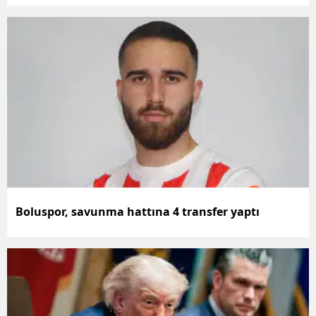
Malatya
Manisa
Kahramanm
Mardin
Muğla
Muş
Nevşehir
Boluspor, savunma hattına 4 transfer yaptı
Niğde
Ordu
Rize
Sakarya