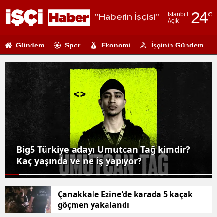
24
°
İstanbul
"Haberin İşçisi"
Açık
Adana
Gündem
Spor
Ekonomi
İşçinin Gündemi
Adıyaman
Afyonkarahi
Ağrı
Amasya
Ankara
Antalya
Termometreler 41 dereceyi görecek !
İstanbul ve Karadeniz'de yağış bekleniyor
Artvin
Aydın
Çanakkale Ezine'de karada 5 kaçak
göçmen yakalandı
Balıkesir