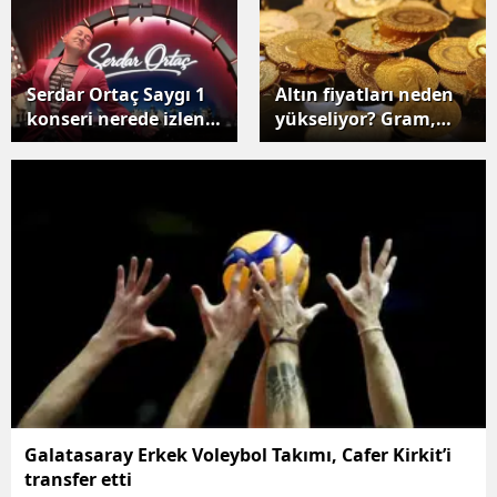
Mersin
İstanbul
Serdar Ortaç Saygı 1
Altın fiyatları neden
konseri nerede izlenir
yükseliyor? Gram,
İzmir
ve ne zaman
çeyrek ve cumhuriyet
yayınlanacak?
altınında son durum
Kars
nedir?
Kastamonu
Kayseri
Kırklareli
Kırşehir
Kocaeli
Konya
Galatasaray Erkek Voleybol Takımı, Cafer Kirkit’i
transfer etti
Kütahya