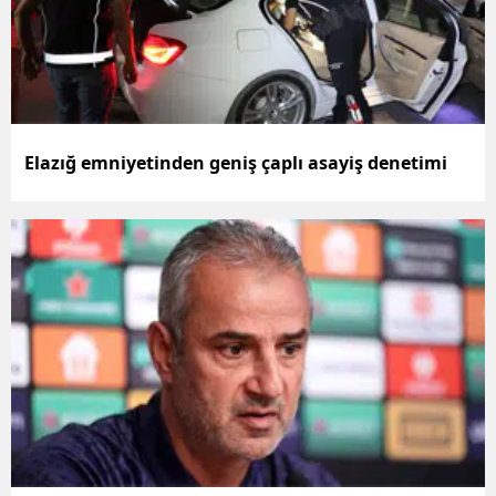
Elazığ emniyetinden geniş çaplı asayiş denetimi