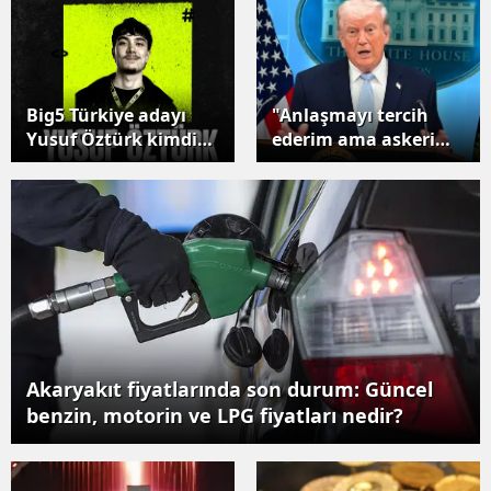
Edirne
Elazığ
Big5 Türkiye adayı
"Anlaşmayı tercih
Erzincan
Yusuf Öztürk kimdir?
ederim ama askeri
Erzurum
Kaç yaşında ve nereli?
seçenek masada"
Eskişehir
Gaziantep
Giresun
Gümüşhan
Hakkari
Akaryakıt fiyatlarında son durum: Güncel
benzin, motorin ve LPG fiyatları nedir?
Hatay
Isparta