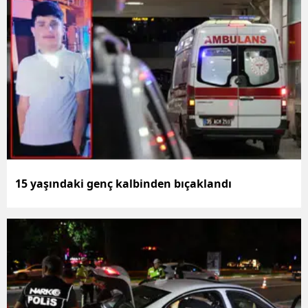
Yalova
Karabük
Kilis
Osmaniye
Düzce
15 yaşındaki genç kalbinden bıçaklandı