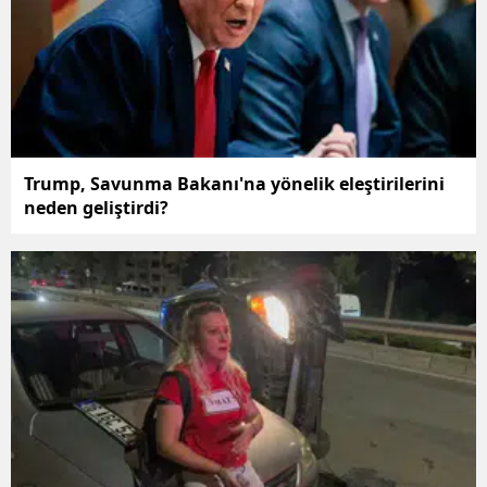
Samsun
Siirt
Sinop
Sivas
Trump, Savunma Bakanı'na yönelik eleştirilerini
neden geliştirdi?
Tekirdağ
Tokat
Trabzon
Tunceli
Şanlıurfa
Uşak
Van