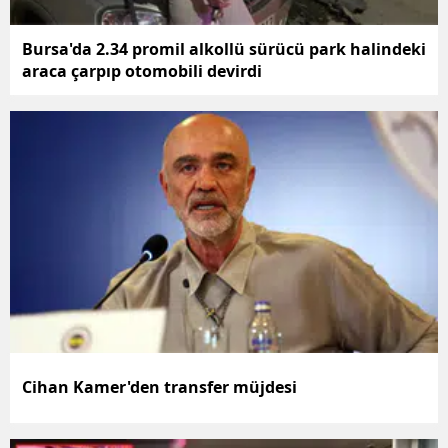
Yozgat
Bursa'da 2.34 promil alkollü sürücü park halindeki
araca çarpıp otomobili devirdi
Zonguldak
Aksaray
Bayburt
Karaman
Kırıkkale
Batman
Şırnak
Bartın
Cihan Kamer'den transfer müjdesi
Ardahan
Iğdır