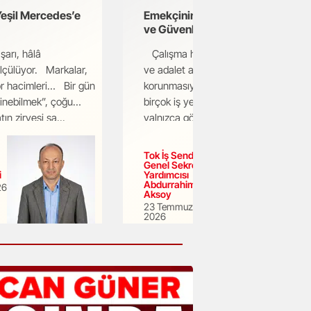
Yeşil Mercedes’e
Emekçinin Sesi: Adalet, Eşitlik
ve Güvenli Çalışma Hakkı
arı, hâlâ
Çalışma hayatında huzur, verim
ölçülüyor. Markalar,
ve adalet ancak işçinin hakkının
or hacimleri… Bir gün
korunmasıyla mümkündür. Bugün
inebilmek”, çoğu
birçok iş yerinde çalışan emekçiler,
ın zirvesi sa...
yalnızca görevlerini yerine getirmek
için değil, aynı...
Tok İş Sendikası
Genel Sekreter
i
Yardımcısı
Abdurrahim
26
Aksoy
23 Temmuz
2026