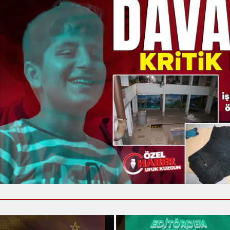
Yalova
Karabük
Kilis
Osmaniye
Düzce