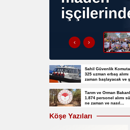
parça bir 
öldürdü
Sahil Güvenlik Komuta
325 uzman erbaş alımı
zaman başlayacak ve ş
neler?
Tarım ve Orman Bakanl
1.874 personel alımı sü
ne zaman ve nasıl
gerçekleşecek?
Köşe Yazıları