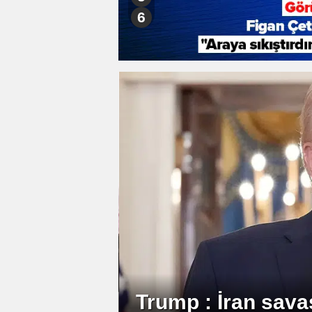
6
Kilis'te seyir halindeki nargi
kömürü yüklü tır, alev top
Türkiye ve Polony
bitecek
dolarlık ticaret he