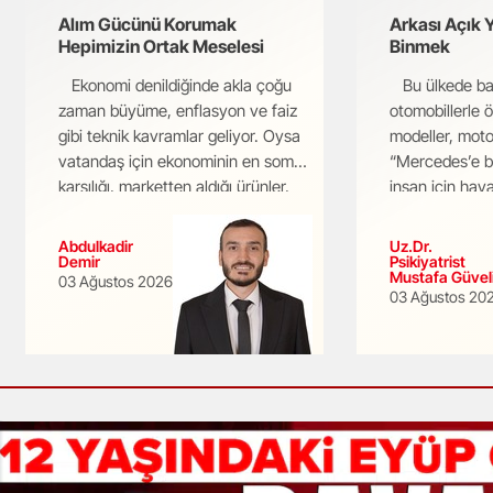
Alım Gücünü Korumak
Arkası Açık 
Yozgat
Hepimizin Ortak Meselesi
Binmek
Ekonomi denildiğinde akla çoğu
Bu ülkede baş
Zonguldak
zaman büyüme, enflasyon ve faiz
otomobillerle 
Aksaray
gibi teknik kavramlar geliyor. Oysa
modeller, mot
vatandaş için ekonominin en somut
“Mercedes’e b
Bayburt
karşılığı, marketten aldığı ürünler,
insan için hayat
ödediği kira v...
Karaman
Abdulkadir
Uz.Dr.
Demir
Psikiyatrist
Kırıkkale
Mustafa Güvel
03 Ağustos 2026
03 Ağustos 20
Batman
Şırnak
Bartın
Ardahan
Iğdır