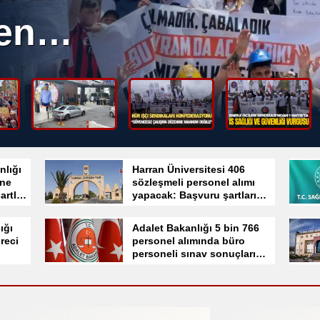
işçiyi
Samsun
Siirt
Sinop
Sivas
Tekirdağ
nlığı
Harran Üniversitesi 406
Tokat
 ne
sözleşmeli personel alımı
artlar
yapacak: Başvuru şartları
Trabzon
ve süreci nedir?
ığı
Adalet Bakanlığı 5 bin 766
Tunceli
reci
personel alımında büro
personeli sınav sonuçları
Şanlıurfa
ne zaman açıklanacak?
Uşak
Van