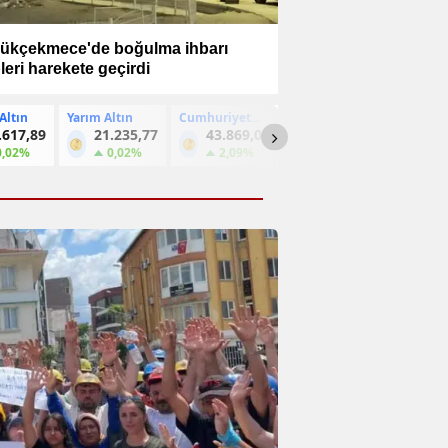
ükçekmece'de boğulma ihbarı
leri harekete geçirdi
ltın
Cumhuriyet
Dolar
Euro
Sterlin
.235,77
43.869,00
47,6942
55,0619
6
Altını
0,02%
2,09%
0.05%
-0.13%