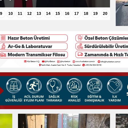
Edirne
9
10
11
12
13
14
15
16
17
18
19
20
Elazığ
Erzincan
Erzurum
Eskişehir
Gaziantep
Giresun
Gümüşhane
Hakkari
Hatay
Isparta