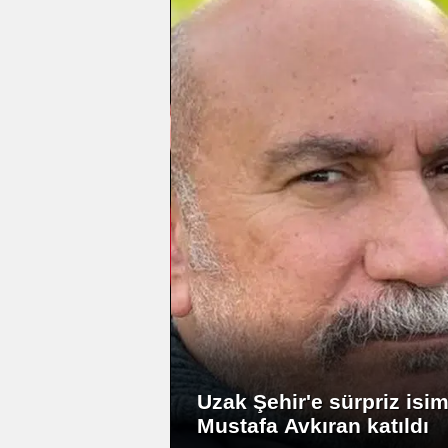
Cristiano Ronaldo
evleniyor mu? Georgina
 sürpriz isim :
Rodriguez ve Ronaldo'n
ran katıldı
düğün tarihi ve yeri belli