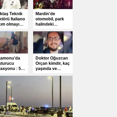
ktaş Teknik
Mardin'de
ktörü Italiano
otomobil, park
kım olmayı
halindeki
rdık
kamyona çarptı :
1 ölü, 2 yaralı
tamonu'da
Doktor Oğuzcan
şturucu
Orçan kimdir, kaç
asyonu : 5
yaşında ve
eli
neden öldü?
klandı
 Bürsin'in yeni
si Grand Maison
bul hakkında neler
Uzak Şehir'e sürpr
iyor?
Mustafa Avkıran ka