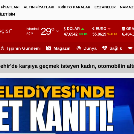
 FİYATLARI
ALTIN FİYATLARI
KRİPTO PARALAR
ECZANELER
NAMAZ 
İLETİŞİM
Adana
29
°
DOLAR
EURO
GRA
İstanbul
Adıyaman
çisi"
Açık
47,6942
55,0619
6.494,
%0.05
%-0.13
Afyonkarahisar
İşçinin Gündemi
Magazin
Dünya
Sağlık
Ağrı
ehir'de kaza anına ait görüntüleri izlerken kavga çıktı
Amasya
Ankara
Antalya
Artvin
Aydın
Balıkesir