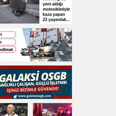
yeni aldığı
motosikletiyle
kaza yapan
22 yaşındaki
genç öldü