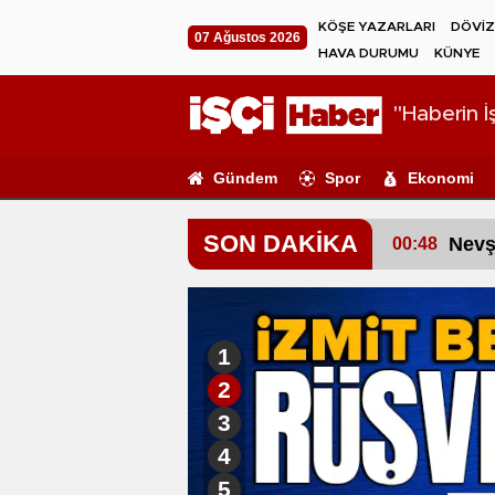
KÖŞE YAZARLARI
DÖVİZ
07 Ağustos 2026
HAVA DURUMU
KÜNYE
"Haberin İş
Gündem
Spor
Ekonomi
SON DAKİKA
kadın, otomobilin altında can verdi
Eskiş
00:43
1
2
3
4
5