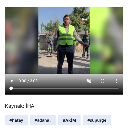
Yalova
Karabük
Kilis
Osmaniye
Düzce
Kaynak: İHA
#hatay
#adana ,
#AKİM
#süpürge