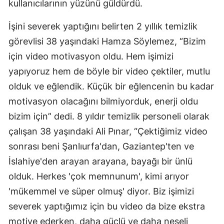
kullanıcılarının yüzünü güldürdü.
Mersin
İşini severek yaptığını belirten 2 yıllık temizlik
İstanbul
görevlisi 38 yaşındaki Hamza Söylemez, “Bizim
İzmir
için video motivasyon oldu. Hem işimizi
yapıyoruz hem de böyle bir video çektiler, mutlu
Kars
olduk ve eğlendik. Küçük bir eğlencenin bu kadar
Kastamonu
motivasyon olacağını bilmiyorduk, enerji oldu
bizim için” dedi. 8 yıldır temizlik personeli olarak
Kayseri
çalışan 38 yaşındaki Ali Pınar, “Çektiğimiz video
Kırklareli
sonrası beni Şanlıurfa'dan, Gaziantep'ten ve
Kırşehir
İslahiye'den arayan arayana, bayağı bir ünlü
olduk. Herkes 'çok memnunum', kimi arıyor
Kocaeli
'mükemmel ve süper olmuş' diyor. Biz işimizi
Konya
severek yaptığımız için bu video da bize ekstra
Kütahya
motive ederken, daha güçlü ve daha neşeli