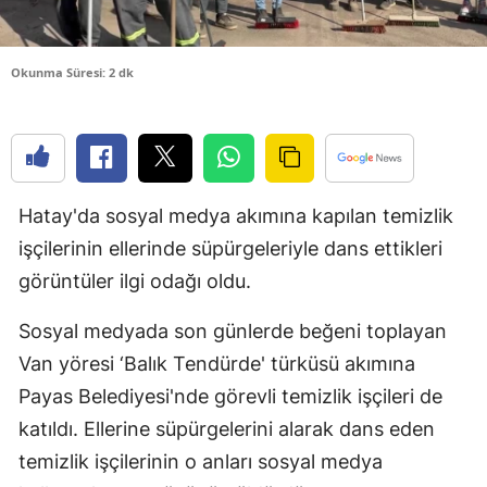
Edirne
Elazığ
Okunma Süresi: 2 dk
Erzincan
Erzurum
Eskişehir
Hatay'da sosyal medya akımına kapılan temizlik
işçilerinin ellerinde süpürgeleriyle dans ettikleri
Gaziantep
görüntüler ilgi odağı oldu.
Giresun
Sosyal medyada son günlerde beğeni toplayan
Gümüşhan
Van yöresi ‘Balık Tendürde' türküsü akımına
Hakkari
Payas Belediyesi'nde görevli temizlik işçileri de
katıldı. Ellerine süpürgelerini alarak dans eden
Hatay
temizlik işçilerinin o anları sosyal medya
Isparta