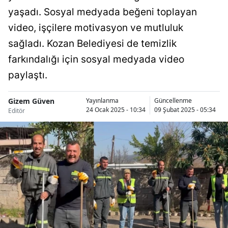
yaşadı. Sosyal medyada beğeni toplayan
Bilecik
video, işçilere motivasyon ve mutluluk
Bingöl
sağladı. Kozan Belediyesi de temizlik
Bitlis
farkındalığı için sosyal medyada video
Bolu
paylaştı.
Burdur
Gizem Güven
Yayınlanma
Güncellenme
24 Ocak 2025 - 10:34
09 Şubat 2025 - 05:34
Editör
Bursa
Çanakkale
Çankırı
Çorum
Denizli
Diyarbakır