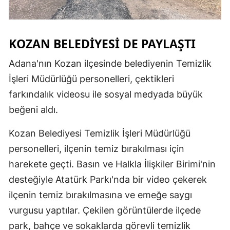
Samsun
Siirt
KOZAN BELEDİYESİ DE PAYLAŞTI
Sinop
Adana'nın Kozan ilçesinde belediyenin Temizlik
İşleri Müdürlüğü personelleri, çektikleri
Sivas
farkındalık videosu ile sosyal medyada büyük
Tekirdağ
beğeni aldı.
Tokat
Kozan Belediyesi Temizlik İşleri Müdürlüğü
Trabzon
personelleri, ilçenin temiz bırakılması için
harekete geçti. Basın ve Halkla İlişkiler Birimi'nin
Tunceli
desteğiyle Atatürk Parkı'nda bir video çekerek
Şanlıurfa
ilçenin temiz bırakılmasına ve emeğe saygı
Uşak
vurgusu yaptılar. Çekilen görüntülerde ilçede
park, bahçe ve sokaklarda görevli temizlik
Van