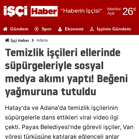
26
°
İstanbul
"Haberin İşçisi"
Açık
Adana
Gündem
Spor
Ekonomi
İşçinin Gündemi
Adıyaman
Adana
İşçi Haber
Afyonkarahi
Temizlik işçileri ellerinde
Ağrı
süpürgeleriyle sosyal
Amasya
medya akımı yaptı! Beğeni
Ankara
yağmuruna tutuldu
Antalya
Hatay'da ve Adana'da temizlik işçilerinin
Artvin
süpürgelerle dans ettikleri viral video ilgi
Aydın
çekti. Payas Belediyesi'nde görevli işçiler, Van
Balıkesir
yöresi türküsüne katılarak eğlenceli anlar