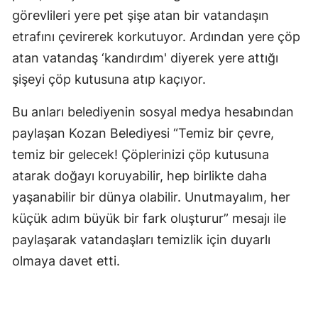
görevlileri yere pet şişe atan bir vatandaşın
Yozgat
etrafını çevirerek korkutuyor. Ardından yere çöp
Zonguldak
atan vatandaş ‘kandırdım' diyerek yere attığı
şişeyi çöp kutusuna atıp kaçıyor.
Aksaray
Bu anları belediyenin sosyal medya hesabından
Bayburt
paylaşan Kozan Belediyesi “Temiz bir çevre,
Karaman
temiz bir gelecek! Çöplerinizi çöp kutusuna
Kırıkkale
atarak doğayı koruyabilir, hep birlikte daha
yaşanabilir bir dünya olabilir. Unutmayalım, her
Batman
küçük adım büyük bir fark oluşturur” mesajı ile
Şırnak
paylaşarak vatandaşları temizlik için duyarlı
Bartın
olmaya davet etti.
Ardahan
Iğdır