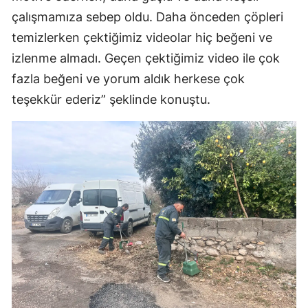
çalışmamıza sebep oldu. Daha önceden çöpleri
Malatya
temizlerken çektiğimiz videolar hiç beğeni ve
Manisa
izlenme almadı. Geçen çektiğimiz video ile çok
Kahramanm
fazla beğeni ve yorum aldık herkese çok
teşekkür ederiz” şeklinde konuştu.
Mardin
Muğla
Muş
Nevşehir
Niğde
Ordu
Rize
Sakarya