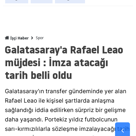
Mersin
İstanbul
İzmir
Spor
İşçi Haber
Galatasaray'a Rafael Leao
Kars
müjdesi : İmza atacağı
Kastamonu
tarih belli oldu
Kayseri
Kırklareli
Galatasaray'ın transfer gündeminde yer alan
Kırşehir
Rafael Leao ile kişisel şartlarda anlaşma
Kocaeli
sağlandığı iddia edilirken sürpriz bir gelişme
daha yaşandı. Portekiz yıldız futbolcunun
Konya
sarı-kırmızılılarla sözleşme imzalayacağı tarih
Kütahya