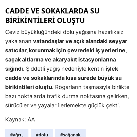
Edirne
CADDE VE SOKAKLARDA SU
BIRIKINTILERI OLUŞTU
Elazığ
Ceviz büyüklüğündeki dolu yağışına hazırlıksız
Erzincan
yakalanan
vatandaşlar ve açık alandaki seyyar
Erzurum
satıcılar, korunmak için çevredeki iş yerlerine,
Eskişehir
saçak altlarına ve akaryakıt istasyonlarına
sığındı
. Şiddetli yağış nedeniyle kentin
işlek
Gaziantep
cadde ve sokaklarında kısa sürede büyük su
Giresun
birikintileri oluştu
. Rögarların taşmasıyla birlikte
Gümüşhan
bazı noktalarda trafik durma noktasına gelirken,
sürücüler ve yayalar ilerlemekte güçlük çekti.
Hakkari
Kaynak: AA
Hatay
Isparta
#ağrı ,
#dolu
#sağanak