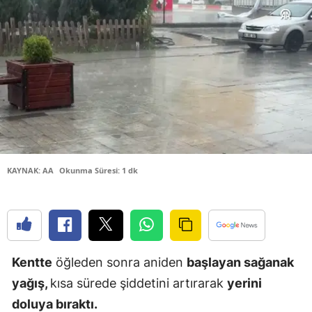
Bilecik
Bingöl
Bitlis
Bolu
Burdur
Bursa
KAYNAK: AA
Okunma Süresi: 1 dk
Çanakkale
Çankırı
Çorum
Kentte
öğleden sonra aniden
başlayan sağanak
Denizli
yağış,
kısa sürede şiddetini artırarak
yerini
Diyarbakır
doluya bıraktı.