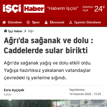
24
°
İstanbul
"Haberin İşçisi"
Açık
Adana
Gündem
Spor
Ekonomi
İşçinin Gündemi
Adıyaman
Ağrı
İşçi Haber
Afyonkarahi
Ağrı'da sağanak ve dolu :
Ağrı
Caddelerde sular birikti
Amasya
Ağrı'da sağanak yağış ve dolu etkili oldu.
Ankara
Yağışa hazırlıksız yakalanan vatandaşlar
Antalya
çevredeki iş yerlerine sığındı.
Artvin
Esra Ayçiçek
Yayınlanma
Aydın
14 Haziran 2026 - 15:35
Editör
Balıkesir