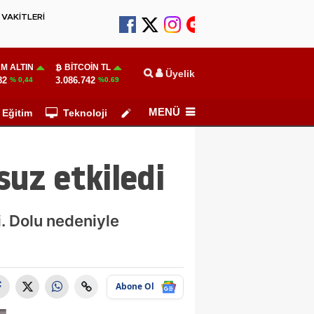
VAKİTLERİ
M ALTIN
BITCOIN TL
Üyelik
82
3.086.742
% 0,44
%0.69
MENÜ
Eğitim
Teknoloji
Köşe Yazarları
suz etkiledi
i. Dolu nedeniyle
Abone Ol