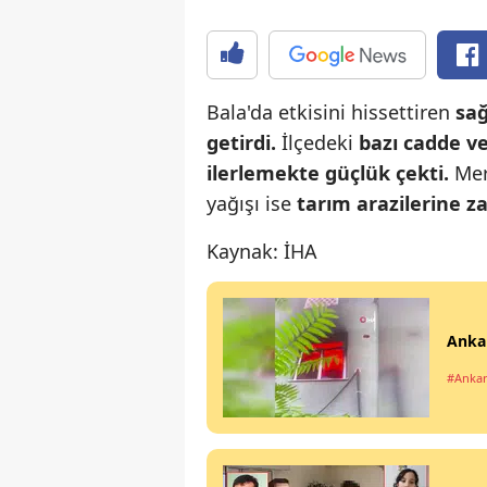
Bala'da etkisini hissettiren
sağ
getirdi.
İlçedeki
bazı cadde ve
ilerlemekte güçlük çekti.
Merk
yağışı ise
tarım
arazilerine z
Kaynak: İHA
Ankar
#Anka