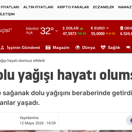
 FİYATLARI
ALTIN FİYATLARI
KRİPTO PARALAR
ECZANELER
NAMAZ 
İLETİŞİM
Adana
32
°
DOLAR
EURO
GRA
İstanbul
Adıyaman
çisi"
Açık
47,5973
55,0080
6.524,
%0.06
%-0.01
Afyonkarahisar
İşçinin Gündemi
Magazin
Dünya
Sağlık
Ağrı
ğışı hayatı olumsuz etkiledi
Amasya
lu yağışı hayatı olum
Ankara
Antalya
e sağanak dolu yağışını beraberinde getird
anlar yaşadı.
Artvin
Aydın
Yayınlanma
12 Mayıs 2026 - 16:59
Balıkesir