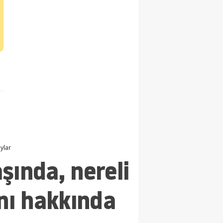
ylar
şında, nereli
anı hakkında