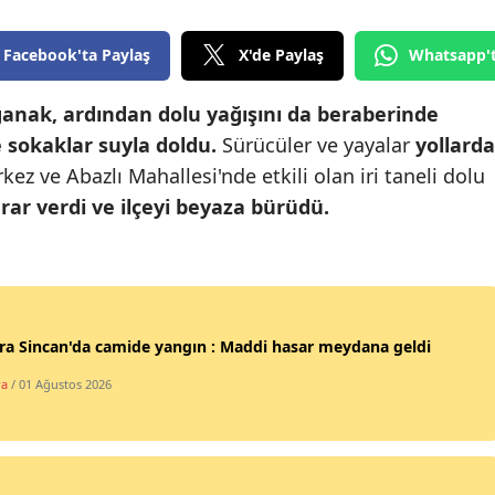
Edirne
Facebook'ta Paylaş
X'de Paylaş
Whatsapp'
Elazığ
anak, ardından dolu yağışını da beraberinde
Erzincan
 sokaklar suyla doldu.
Sürücüler ve yayalar
yollarda
Erzurum
ez ve Abazlı Mahallesi'nde etkili olan iri taneli dolu
arar verdi ve ilçeyi beyaza bürüdü.
Eskişehir
Gaziantep
Giresun
Gümüşhane
a Sincan'da camide yangın : Maddi hasar meydana geldi
ra
/ 01 Ağustos 2026
Hakkari
Hatay
Isparta