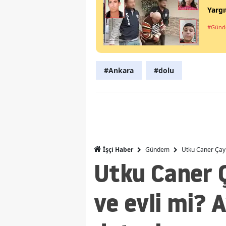
Yargı
#Gün
#Ankara
#dolu
Gündem
Utku Caner Çayk
İşçi Haber
Utku Caner Ç
ve evli mi? 