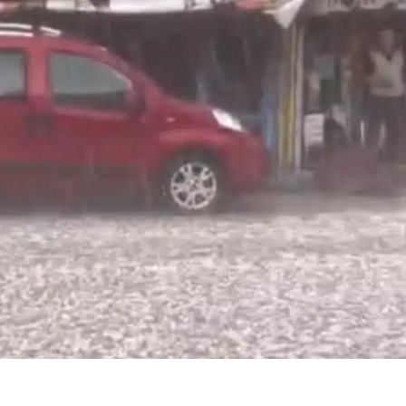
Bilecik
Bingöl
Bitlis
Bolu
Burdur
Bursa
Çanakkale
Çankırı
Çorum
Denizli
Diyarbakır