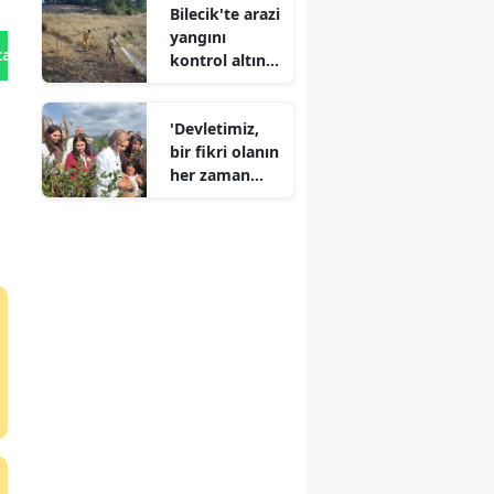
Bilecik'te arazi
yangını
tan Gönder
kontrol altına
alındı
'Devletimiz,
bir fikri olanın
her zaman
yanında'