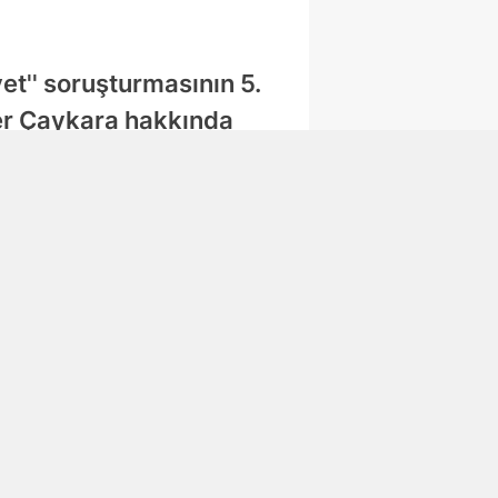
vet'' soruşturmasının 5.
er Çaykara hakkında
muoyunda ''Utku Caner
ları yeniden gündeme
Abone Ol