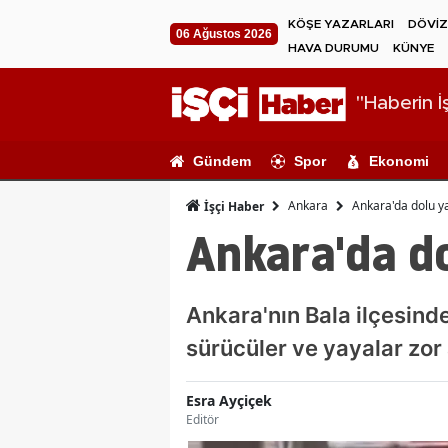
KÖŞE YAZARLARI
DÖVİZ
06 Ağustos 2026
HAVA DURUMU
KÜNYE
"Haberin İş
Gündem
Spor
Ekonomi
Ankara
Ankara'da dolu ya
İşçi Haber
Ankara'da do
Ankara'nın Bala ilçesind
sürücüler ve yayalar zor 
Esra Ayçiçek
Editör