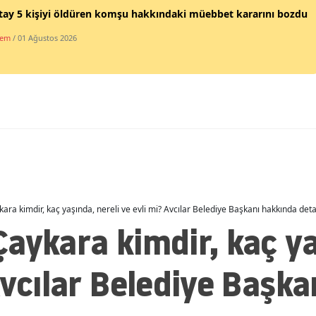
tay 5 kişiyi öldüren komşu hakkındaki müebbet kararını bozdu
Mersin
dem
/ 01 Ağustos 2026
İstanbul
İzmir
Kars
Kastamonu
Kayseri
Kırklareli
ara kimdir, kaç yaşında, nereli ve evli mi? Avcılar Belediye Başkanı hakkında deta
Kırşehir
aykara kimdir, kaç ya
Kocaeli
Avcılar Belediye Başk
Konya
Kütahya