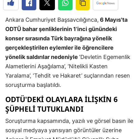
Edirne
Ankara Cumhuriyet Başsavcılığınca,
6 Mayıs'ta
Elazığ
ODTÜ bahar şenliklerinin 1’inci günündeki
Erzincan
konser sırasında Türk bayrağına yönelik
Erzurum
gerçekleştirilen eylemler ile öğrencilere
yönelik saldırılar nedeniyle
‘Devletin Egemenlik
Eskişehir
Alametlerini Aşağılama’, ‘Nitelikli Kasten
Gaziantep
Yaralama’, ‘Tehdit ve Hakaret’ suçlarından resen
Giresun
soruşturma başlatıldı.
Gümüşhan
ODTÜ'DEKİ OLAYLARA İLİŞKİN 6
ŞÜPHELİ TUTUKLANDI
Hakkari
Soruşturma kapsamında, yazılı ve görsel basın ile
Hatay
sosyal medyaya yansıyan görüntüler üzerine
Isparta