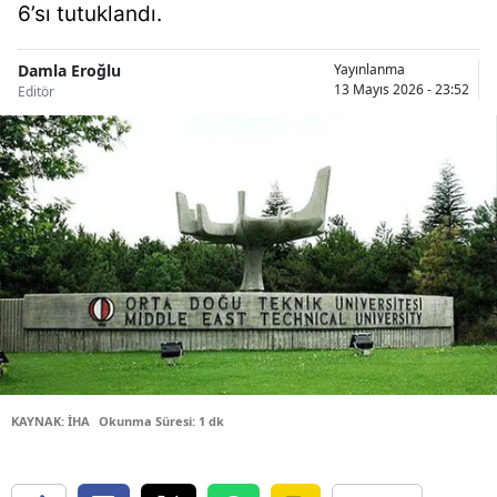
6’sı tutuklandı.
Bilecik
Bingöl
Damla Eroğlu
Yayınlanma
13 Mayıs 2026 - 23:52
Editör
Bitlis
Bolu
Burdur
Bursa
Çanakkale
Çankırı
Çorum
KAYNAK: İHA
Okunma Süresi: 1 dk
Denizli
Diyarbakır