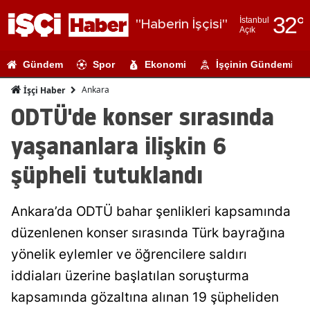
32
°
İstanbul
"Haberin İşçisi"
Açık
Adana
Gündem
Spor
Ekonomi
İşçinin Gündemi
Adıyaman
Ankara
İşçi Haber
Afyonkarahi
ODTÜ'de konser sırasında
Ağrı
yaşananlara ilişkin 6
Amasya
şüpheli tutuklandı
Ankara
Ankara’da ODTÜ bahar şenlikleri kapsamında
Antalya
düzenlenen konser sırasında Türk bayrağına
Artvin
yönelik eylemler ve öğrencilere saldırı
Aydın
iddiaları üzerine başlatılan soruşturma
kapsamında gözaltına alınan 19 şüpheliden
Balıkesir