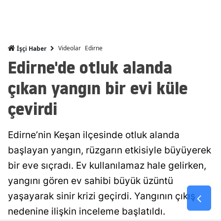
Malatya
Manisa
Videolar
Edirne
İşçi Haber
Kahramanm
Edirne'de otluk alanda
Mardin
çıkan yangın bir evi küle
Muğla
çevirdi
Muş
Edirne’nin Keşan ilçesinde otluk alanda
Nevşehir
başlayan yangın, rüzgarın etkisiyle büyüyerek
Niğde
bir eve sıçradı. Ev kullanılamaz hale gelirken,
Ordu
yangını gören ev sahibi büyük üzüntü
yaşayarak sinir krizi geçirdi. Yangının çıkış
Rize
nedenine ilişkin inceleme başlatıldı.
Sakarya