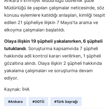
Ankara İl Emniyet Müdürlüğü Güvenlik Şube
Mersin
Müdürlüğü ile yapılan çalışmalar neticesinde, söz
konusu eylemlere katıldığı anlaşılan, kimliği tespit
İstanbul
edilen 21 şüpheliye ilişkin 7 Mayıs'ta arama ve
İzmir
elkoyma çalışmaları başlatıldı.
Kars
Olaya ilişkin 19 şüpheli yakalanırken, 6 şüpheli
Kastamonu
tutuklandı
. Soruşturma kapsamında 7 şüpheli
hakkında adli kontrol kararı verilirken, 1 şüpheli
Kayseri
gözaltına alındı. Olaya ilişkin 2 şüpheli hakkında
Kırklareli
yakalama çalışmaları ve soruşturma devam
Kırşehir
ediyor.
Kocaeli
Kaynak: İHA
Konya
#Ankara
#ODTÜ
#Türk bayrağı
Kütahya