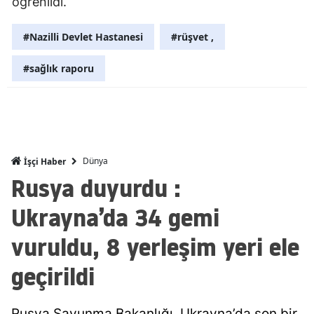
öğrenildi.
Malatya
#Nazilli Devlet Hastanesi
#rüşvet ,
Manisa
#sağlık raporu
Kahramanm
Mardin
Muğla
Dünya
İşçi Haber
Muş
Rusya duyurdu :
Nevşehir
Ukrayna’da 34 gemi
Niğde
vuruldu, 8 yerleşim yeri ele
Ordu
geçirildi
Rize
Sakarya
Rusya Savunma Bakanlığı, Ukrayna’da son bir