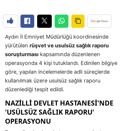
Edirne
Elazığ
Erzincan
Aydın İl Emniyet Müdürlüğü koordinesinde
Erzurum
yürütülen
rüşvet ve usulsüz sağlık raporu
soruşturması
kapsamında düzenlenen
Eskişehir
operasyonda 4 kişi tutuklandı. Edinilen bilgiye
Gaziantep
göre, yapılan incelemelerde adli süreçlerde
Giresun
kullanılmak üzere usulsüz sağlık raporu
düzenlediği tespit edildi.
Gümüşhan
NAZİLLİ DEVLET HASTANESİ'NDE
Hakkari
'USÜLSÜZ SAĞLIK RAPORU'
Hatay
OPERASYONU
Isparta