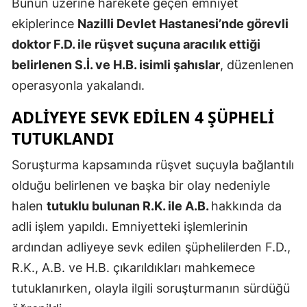
Bunun üzerine harekete geçen emniyet
Mersin
ekiplerince
Nazilli Devlet Hastanesi’nde görevli
doktor F.D. ile rüşvet suçuna aracılık ettiği
İstanbul
belirlenen S.İ. ve H.B. isimli şahıslar
, düzenlenen
İzmir
operasyonla yakalandı.
Kars
ADLİYEYE SEVK EDİLEN 4 ŞÜPHELİ
Kastamonu
TUTUKLANDI
Kayseri
Soruşturma kapsamında rüşvet suçuyla bağlantılı
olduğu belirlenen ve başka bir olay nedeniyle
Kırklareli
halen
tutuklu bulunan R.K. ile A.B.
hakkında da
Kırşehir
adli işlem yapıldı. Emniyetteki işlemlerinin
Kocaeli
ardından adliyeye sevk edilen şüphelilerden F.D.,
R.K., A.B. ve H.B. çıkarıldıkları mahkemece
Konya
tutuklanırken, olayla ilgili soruşturmanın sürdüğü
Kütahya