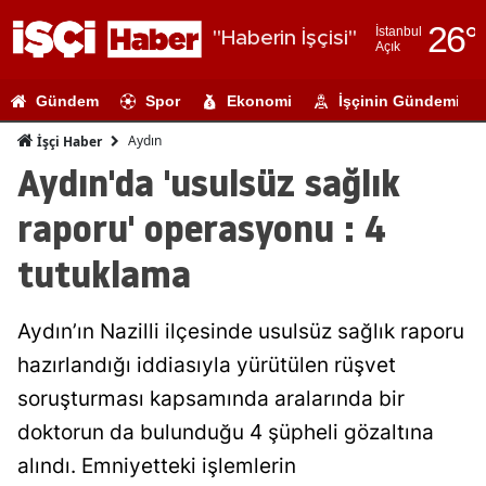
26
°
İstanbul
"Haberin İşçisi"
Açık
Adana
Gündem
Spor
Ekonomi
İşçinin Gündemi
Adıyaman
Aydın
İşçi Haber
Afyonkarahi
Aydın'da 'usulsüz sağlık
Ağrı
raporu' operasyonu : 4
Amasya
tutuklama
Ankara
Aydın’ın Nazilli ilçesinde usulsüz sağlık raporu
Antalya
hazırlandığı iddiasıyla yürütülen rüşvet
Artvin
soruşturması kapsamında aralarında bir
Aydın
doktorun da bulunduğu 4 şüpheli gözaltına
alındı. Emniyetteki işlemlerin
Balıkesir