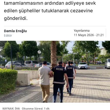
tamamlanmasının ardından adliyeye sevk
Bilecik
edilen şüpheliler tutuklanarak cezaevine
Bingöl
gönderildi.
Bitlis
Damla Eroğlu
Yayınlanma
11 Mayıs 2026 - 21:21
Bolu
Editör
Burdur
Bursa
Çanakkale
Çankırı
Çorum
Denizli
Diyarbakır
KAYNAK: İHA
Okunma Süresi: 1 dk