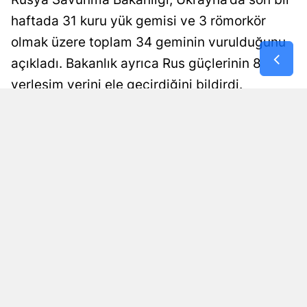
haftada 31 kuru yük gemisi ve 3 römorkör
Samsun
olmak üzere toplam 34 geminin vurulduğunu
Siirt
açıkladı. Bakanlık ayrıca Rus güçlerinin 8
Sinop
yerleşim yerini ele geçirdiğini bildirdi.
Sivas
Damla Eroğlu
Yayınlanma
08 Ağustos 2026 - 01:00
Editör
Tekirdağ
Tokat
Trabzon
Tunceli
Şanlıurfa
Uşak
Van