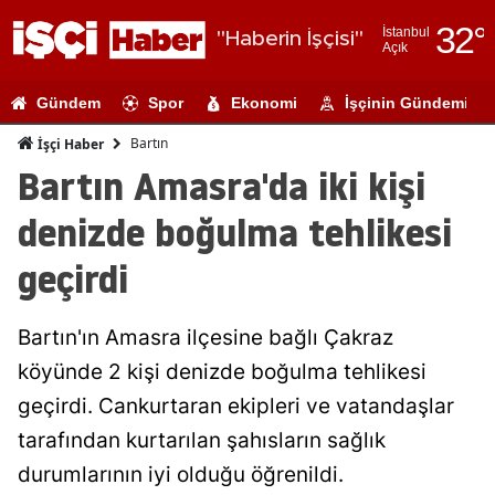
32
°
İstanbul
"Haberin İşçisi"
Açık
Adana
Gündem
Spor
Ekonomi
İşçinin Gündemi
Adıyaman
Bartın
İşçi Haber
Afyonkarahi
Bartın Amasra'da iki kişi
Ağrı
denizde boğulma tehlikesi
Amasya
geçirdi
Ankara
Bartın'ın Amasra ilçesine bağlı Çakraz
Antalya
köyünde 2 kişi denizde boğulma tehlikesi
Artvin
geçirdi. Cankurtaran ekipleri ve vatandaşlar
Aydın
tarafından kurtarılan şahısların sağlık
durumlarının iyi olduğu öğrenildi.
Balıkesir