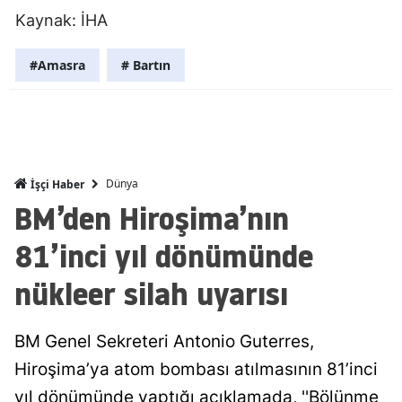
Kaynak: İHA
Mersin
İstanbul
#Amasra
# Bartın
İzmir
Kars
Kastamonu
Dünya
İşçi Haber
BM’den Hiroşima’nın
Kayseri
81’inci yıl dönümünde
Kırklareli
nükleer silah uyarısı
Kırşehir
Kocaeli
BM Genel Sekreteri Antonio Guterres,
Konya
Hiroşima’ya atom bombası atılmasının 81’inci
Kütahya
yıl dönümünde yaptığı açıklamada, ''Bölünme