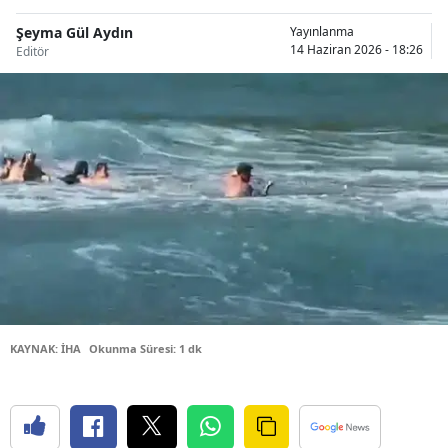
Bilecik
Şeyma Gül Aydın
Yayınlanma
14 Haziran 2026 - 18:26
Editör
Bingöl
Bitlis
Bolu
Burdur
Bursa
Çanakkale
Çankırı
Çorum
KAYNAK: İHA
Okunma Süresi: 1 dk
Denizli
Diyarbakır