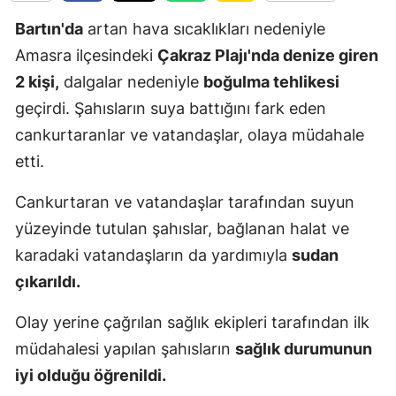
Edirne
Bartın'da
artan hava sıcaklıkları nedeniyle
Amasra ilçesindeki
Çakraz Plajı'nda denize giren
Elazığ
2 kişi,
dalgalar nedeniyle
boğulma tehlikesi
Erzincan
geçirdi. Şahısların suya battığını fark eden
Erzurum
cankurtaranlar ve vatandaşlar, olaya müdahale
etti.
Eskişehir
Cankurtaran ve vatandaşlar tarafından suyun
Gaziantep
yüzeyinde tutulan şahıslar, bağlanan halat ve
Giresun
karadaki vatandaşların da yardımıyla
sudan
Gümüşhan
çıkarıldı.
Hakkari
Olay yerine çağrılan sağlık ekipleri tarafından ilk
müdahalesi yapılan şahısların
sağlık durumunun
Hatay
iyi olduğu öğrenildi.
Isparta