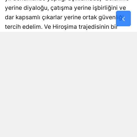
yerine diyaloğu, çatışma yerine işbirliğini ve
Malatya
dar kapsamlı çıkarlar yerine ortak güvenliği
Manisa
tercih edelim. Ve Hiroşima trajedisinin bir
Kahramanm
daha asla yaşanmayacağı bir dünyaya doğru
ilerleyelim'' ifadelerine yer verdi.
Mardin
Muğla
Damla Eroğlu
Yayınlanma
06 Ağustos 2026 - 19:31
Editör
Muş
Nevşehir
Niğde
Ordu
Rize
Sakarya