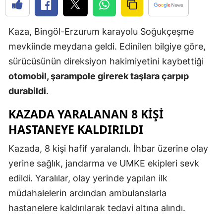
Edirne
Kaza, Bingöl-Erzurum karayolu Soğukçeşme
Elazığ
mevkiinde meydana geldi. Edinilen bilgiye göre,
Erzincan
sürücüsünün direksiyon hakimiyetini kaybettiği
Erzurum
otomobil, şarampole girerek taşlara çarpıp
durabildi
.
Eskişehir
KAZADA YARALANAN 8 KİŞİ
Gaziantep
HASTANEYE KALDIRILDI
Giresun
Kazada, 8 kişi hafif yaralandı. İhbar üzerine olay
Gümüşhan
yerine sağlık, jandarma ve UMKE ekipleri sevk
Hakkari
edildi. Yaralılar, olay yerinde yapılan ilk
müdahalelerin ardından ambulanslarla
Hatay
hastanelere kaldırılarak tedavi altına alındı.
Isparta