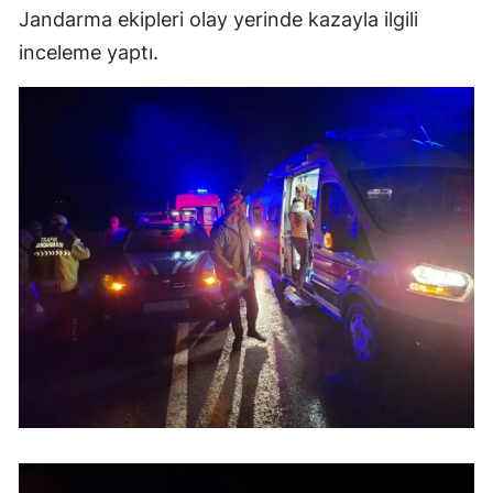
Jandarma ekipleri olay yerinde kazayla ilgili
Mersin
inceleme yaptı.
İstanbul
İzmir
Kars
Kastamonu
Kayseri
Kırklareli
Kırşehir
Kocaeli
Konya
Kütahya