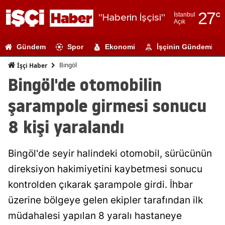
27
°
İstanbul
"Haberin İşçisi"
Açık
Adana
Gündem
Spor
Ekonomi
İşçinin Gündemi
Adıyaman
Bingöl
İşçi Haber
Afyonkarahi
Bingöl'de otomobilin
Ağrı
şarampole girmesi sonucu
Amasya
8 kişi yaralandı
Ankara
Bingöl'de seyir halindeki otomobil, sürücünün
Antalya
direksiyon hakimiyetini kaybetmesi sonucu
Artvin
kontrolden çıkarak şarampole girdi. İhbar
Aydın
üzerine bölgeye gelen ekipler tarafından ilk
müdahalesi yapılan 8 yaralı hastaneye
Balıkesir