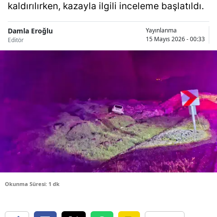
kaldırılırken, kazayla ilgili inceleme başlatıldı.
Bilecik
Bingöl
Damla Eroğlu
Yayınlanma
15 Mayıs 2026 - 00:33
Editör
Bitlis
Bolu
Burdur
Bursa
Çanakkale
Çankırı
Çorum
Okunma Süresi: 1 dk
Denizli
Diyarbakır