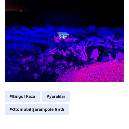
Malatya
Manisa
Kahramanm
Mardin
Muğla
Muş
Nevşehir
Niğde
#Bingöl Kaza
#yaralılar
Ordu
#Otomobil Şarampole Girdi
Rize
Sakarya