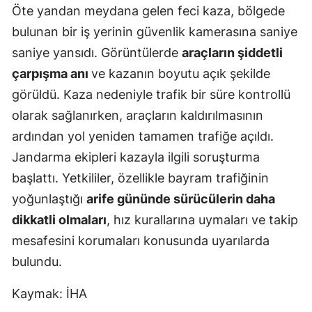
Öte yandan meydana gelen feci kaza, bölgede
Mersin
bulunan bir iş yerinin güvenlik kamerasına saniye
İstanbul
saniye yansıdı. Görüntülerde
araçların şiddetli
çarpışma anı
ve kazanın boyutu açık şekilde
İzmir
görüldü. Kaza nedeniyle trafik bir süre kontrollü
Kars
olarak sağlanırken, araçların kaldırılmasının
Kastamonu
ardından yol yeniden tamamen trafiğe açıldı.
Jandarma ekipleri kazayla ilgili soruşturma
Kayseri
başlattı. Yetkililer, özellikle bayram trafiğinin
Kırklareli
yoğunlaştığı
arife gününde sürücülerin daha
dikkatli olmaları
, hız kurallarına uymaları ve takip
Kırşehir
mesafesini korumaları konusunda uyarılarda
Kocaeli
bulundu.
Konya
Kaymak: İHA
Kütahya