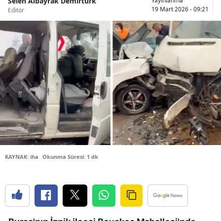
Selen Albayrak Demirtürk
Yayınlanma
19 Mart 2026 - 09:21
Editör
Bilecik
Bingöl
Bitlis
Bolu
Burdur
Bursa
Çanakkale
Çankırı
KAYNAK: iha
Okunma Süresi: 1 dk
Çorum
Denizli
Diyarbakır