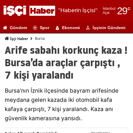
29
°
İstanbul
"Haberin İşçisi"
Açık
Adana
Gündem
Spor
Ekonomi
İşçinin Gündemi
Adıyaman
Bursa
İşçi Haber
Afyonkarahi
Arife sabahı korkunç kaza !
Ağrı
Bursa’da araçlar çarpıştı ,
Amasya
7 kişi yaralandı
Ankara
Bursa’nın İznik ilçesinde bayram arifesinde
Antalya
meydana gelen kazada iki otomobil kafa
Artvin
kafaya çarpıştı, 7 kişi yaralandı. Kaza anı
Aydın
güvenlik kamerasına yansıdı.
Balıkesir