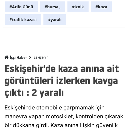
#Arife Günü
#bursa ,
#iznik
#kaza
Malatya
#trafik kazasi
#yaralı
Manisa
Kahramanm
Mardin
Muğla
Eskişehir
İşçi Haber
Eskişehir'de kaza anına ait
Muş
görüntüleri izlerken kavga
Nevşehir
çıktı : 2 yaralı
Niğde
Ordu
Eskişehir’de otomobile çarpmamak için
Rize
manevra yapan motosiklet, kontrolden çıkarak
bir dükkana girdi. Kaza anına ilişkin güvenlik
Sakarya