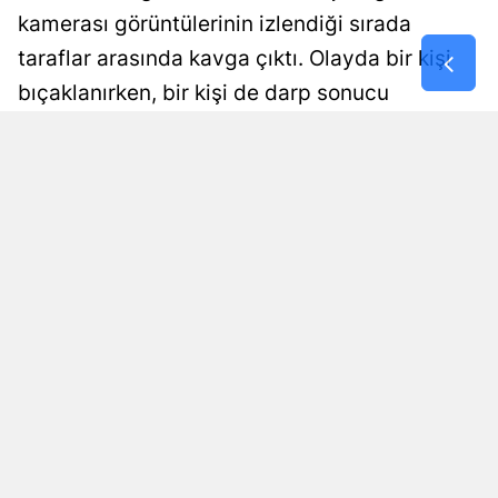
kamerası görüntülerinin izlendiği sırada
Samsun
taraflar arasında kavga çıktı. Olayda bir kişi
Siirt
bıçaklanırken, bir kişi de darp sonucu
yaralandı.
Sinop
Sivas
Damla Eroğlu
Yayınlanma
07 Ağustos 2026 - 00:43
Editör
Tekirdağ
Tokat
Trabzon
Tunceli
Şanlıurfa
Uşak
Van