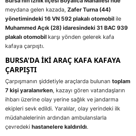
Bursa'nın İznik ilçesi Boyalıca Mahallesi'nde
Edirne
meydana gelen kazada,
Zafer Turna (44)
yönetimindeki 16 VN 592 plakalı otomobil
ile
Elazığ
Muhammed Açık (28) idaresindeki 31 BAC 939
Erzincan
plakalı otomobil
karşı yönden gelerek kafa
Erzurum
kafaya çarpıştı.
Eskişehir
BURSA'DA IKI ARAÇ KAFA KAFAYA
ÇARPIŞTI
Gaziantep
Çarpışmanın şiddetiyle araçlarda bulunan
toplam
Giresun
7 kişi yaralanırken
, kazayı gören vatandaşların
Gümüşhan
ihbarı üzerine olay yerine sağlık ve jandarma
Hakkari
ekipleri sevk edildi. Yaralılar, olay yerindeki ilk
müdahalelerinin ardından ambulanslarla
Hatay
çevredeki
hastanelere kaldırıldı
.
Isparta