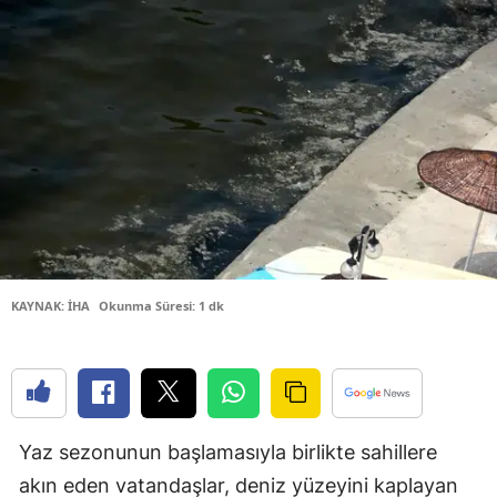
Bilecik
Bingöl
Bitlis
Bolu
Burdur
Bursa
Çanakkale
KAYNAK: İHA
Okunma Süresi: 1 dk
Çankırı
Çorum
Denizli
Yaz sezonunun başlamasıyla birlikte sahillere
Diyarbakır
akın eden vatandaşlar, deniz yüzeyini kaplayan