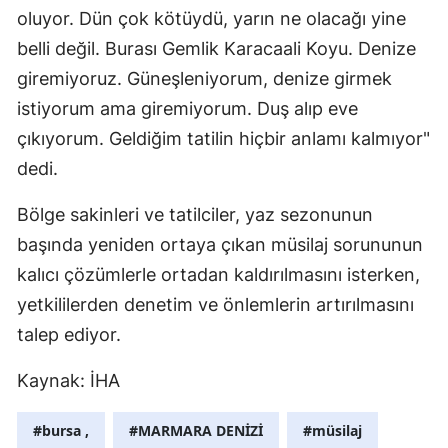
oluyor. Dün çok kötüydü, yarın ne olacağı yine
Mersin
belli değil. Burası Gemlik Karacaali Koyu. Denize
İstanbul
giremiyoruz. Güneşleniyorum, denize girmek
istiyorum ama giremiyorum. Duş alıp eve
İzmir
çıkıyorum. Geldiğim tatilin hiçbir anlamı kalmıyor"
Kars
dedi.
Kastamonu
Bölge sakinleri ve tatilciler, yaz sezonunun
Kayseri
başında yeniden ortaya çıkan müsilaj sorununun
kalıcı çözümlerle ortadan kaldırılmasını isterken,
Kırklareli
yetkililerden denetim ve önlemlerin artırılmasını
Kırşehir
talep ediyor.
Kocaeli
Kaynak: İHA
Konya
#bursa ,
#MARMARA DENİZİ
#müsilaj
Kütahya