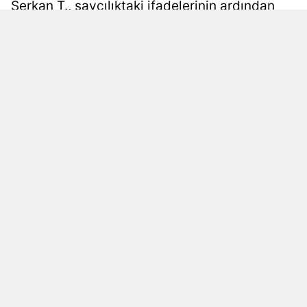
Serkan T., savcılıktaki ifadelerinin ardından
Samsun
serbest bırakıldı.
Siirt
Damla Eroğlu
Yayınlanma
06 Ağustos 2026 - 19:53
Editör
Sinop
Sivas
Tekirdağ
Tokat
Trabzon
Tunceli
Şanlıurfa
Uşak
KAYNAK: İHA
Okunma Süresi: 1 dk
Van