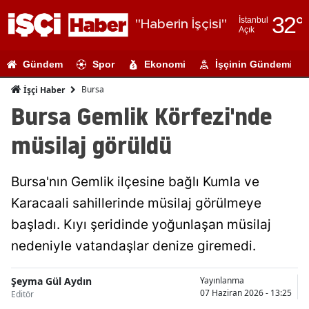
32
°
İstanbul
"Haberin İşçisi"
Açık
Adana
Gündem
Spor
Ekonomi
İşçinin Gündemi
Adıyaman
Bursa
İşçi Haber
Afyonkarahi
Bursa Gemlik Körfezi'nde
Ağrı
müsilaj görüldü
Amasya
Bursa'nın Gemlik ilçesine bağlı Kumla ve
Ankara
Karacaali sahillerinde müsilaj görülmeye
Antalya
başladı. Kıyı şeridinde yoğunlaşan müsilaj
Artvin
nedeniyle vatandaşlar denize giremedi.
Aydın
Şeyma Gül Aydın
Yayınlanma
07 Haziran 2026 - 13:25
Editör
Balıkesir