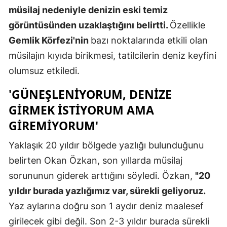
müsilaj nedeniyle denizin eski temiz
Edirne
görüntüsünden uzaklaştığını belirtti.
Özellikle
Elazığ
Gemlik Körfezi'nin
bazı noktalarında etkili olan
Erzincan
müsilajın kıyıda birikmesi, tatilcilerin deniz keyfini
olumsuz etkiledi.
Erzurum
'GÜNEŞLENIYORUM, DENIZE
Eskişehir
GIRMEK ISTIYORUM AMA
Gaziantep
GIREMIYORUM'
Giresun
Yaklaşık 20 yıldır bölgede yazlığı bulunduğunu
Gümüşhan
belirten Okan Özkan, son yıllarda müsilaj
sorununun giderek arttığını söyledi. Özkan,
"20
Hakkari
yıldır burada yazlığımız var, sürekli geliyoruz.
Hatay
Yaz aylarına doğru son 1 aydır deniz maalesef
Isparta
girilecek gibi değil. Son 2-3 yıldır burada sürekli