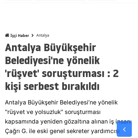
Malatya
Manisa
Kahramanm
Antalya
İşçi Haber
Antalya Büyükşehir
Mardin
Belediyesi'ne yönelik
Muğla
'rüşvet' soruşturması : 2
Muş
kişi serbest bırakıldı
Nevşehir
Niğde
Antalya Büyükşehir Belediyesi’ne yönelik
Ordu
''rüşvet ve yolsuzluk'' soruşturması
kapsamında yeniden gözaltına alınan iş insanı
Rize
Çağrı G. ile eski genel sekreter yardımcısı
Sakarya