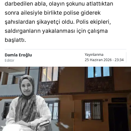
darbedilen abla, olayın şokunu atlattıktan
Bilecik
sonra ailesiyle birlikte polise giderek
Bingöl
şahıslardan şikayetçi oldu. Polis ekipleri,
saldırganların yakalanması için çalışma
Bitlis
başlattı.
Bolu
Burdur
Damla Eroğlu
Yayınlanma
25 Haziran 2026 - 23:34
Editör
Bursa
Çanakkale
Çankırı
Çorum
Denizli
Diyarbakır