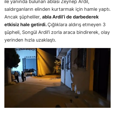
ile yanında bulunan ablası Zeynep Ardil,
Mersin
saldırganların elinden kurtarmak için hamle yaptı.
Ancak şüpheliler,
abla Ardil’i de darbederek
İstanbul
etkisiz hale getirdi.
Çığlıklara aldırış etmeyen 3
İzmir
şüpheli, Songül Ardil’i zorla araca bindirerek, olay
Kars
yerinden hızla uzaklaştı.
Kastamonu
Kayseri
Kırklareli
Kırşehir
Kocaeli
Konya
Kütahya