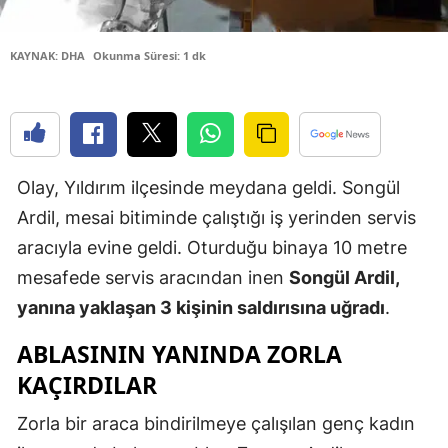
Edirne
KAYNAK: DHA
Okunma Süresi: 1 dk
Elazığ
Erzincan
Erzurum
Olay, Yıldırım ilçesinde meydana geldi. Songül
Eskişehir
Ardil, mesai bitiminde çalıştığı iş yerinden servis
Gaziantep
aracıyla evine geldi. Oturduğu binaya 10 metre
Giresun
mesafede servis aracından inen
Songül Ardil,
yanına yaklaşan 3 kişinin saldırısına uğradı
.
Gümüşhan
ABLASININ YANINDA ZORLA
Hakkari
KAÇIRDILAR
Hatay
Zorla bir araca bindirilmeye çalışılan genç kadın
Isparta