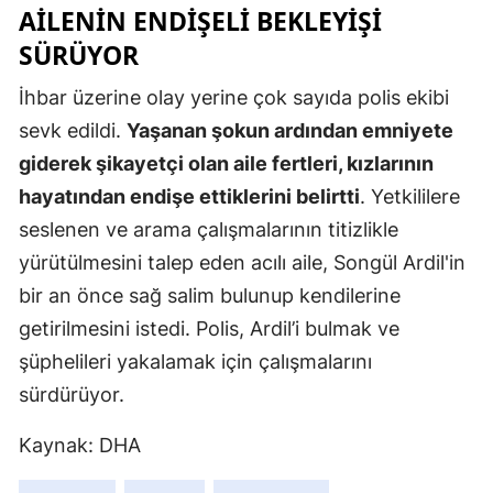
AİLENİN ENDİŞELİ BEKLEYİŞİ
Malatya
SÜRÜYOR
Manisa
İhbar üzerine olay yerine çok sayıda polis ekibi
Kahramanm
sevk edildi.
Yaşanan şokun ardından emniyete
giderek şikayetçi olan aile fertleri, kızlarının
Mardin
hayatından endişe ettiklerini belirtti
. Yetkililere
Muğla
seslenen ve arama çalışmalarının titizlikle
Muş
yürütülmesini talep eden acılı aile, Songül Ardil'in
bir an önce sağ salim bulunup kendilerine
Nevşehir
getirilmesini istedi. Polis, Ardil’i bulmak ve
Niğde
şüphelileri yakalamak için çalışmalarını
sürdürüyor.
Ordu
Rize
Kaynak: DHA
Sakarya