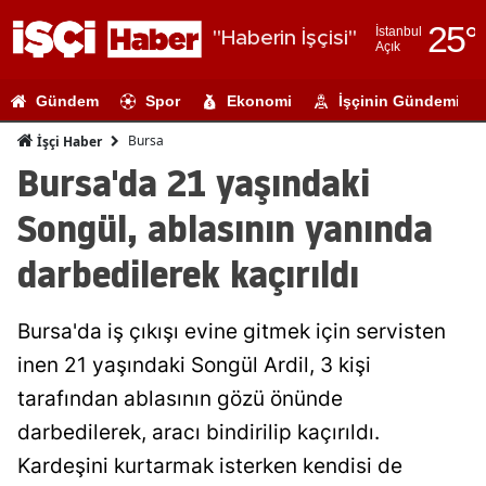
25
°
İstanbul
"Haberin İşçisi"
Açık
Adana
Gündem
Spor
Ekonomi
İşçinin Gündemi
Adıyaman
Bursa
İşçi Haber
Afyonkarahi
Bursa'da 21 yaşındaki
Ağrı
Songül, ablasının yanında
Amasya
darbedilerek kaçırıldı
Ankara
Bursa'da iş çıkışı evine gitmek için servisten
Antalya
inen 21 yaşındaki Songül Ardil, 3 kişi
Artvin
tarafından ablasının gözü önünde
Aydın
darbedilerek, aracı bindirilip kaçırıldı.
Kardeşini kurtarmak isterken kendisi de
Balıkesir