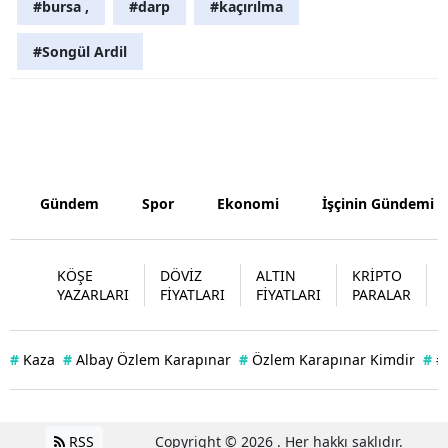
#bursa ,
#darp
#kaçırılma
Samsun
#Songül Ardil
Siirt
Sinop
Sivas
Tekirdağ
Gündem
Spor
Ekonomi
İşçinin Gündemi
Tokat
KÖŞE
DÖVİZ
ALTIN
KRİPTO
Trabzon
YAZARLARI
FİYATLARI
FİYATLARI
PARALAR
Tunceli
#
Kaza
#
Albay Özlem Karapınar
#
Özlem Karapınar Kimdir
#
#
Şanlıurfa
Uşak
RSS
Copyright © 2026 . Her hakkı saklıdır.
Van