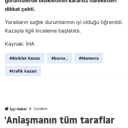
görüntülerde bisikletlinin kararsız hareketleri
Mersin
dikkat çekti.
İstanbul
Yaralıların sağlık durumlarının iyi olduğu öğrenildi.
Kazayla ilgili inceleme başlatıldı.
İzmir
Kars
Kaynak: İHA
Kastamonu
#Bisiklet Kazası
#bursa ,
#Manevra
Kayseri
#trafik kazasi
Kırklareli
Kırşehir
Kocaeli
Gündem
İşçi Haber
Konya
'Anlaşmanın tüm taraflar
Kütahya