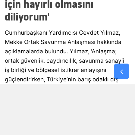
için hayırlı olmasını
Malatya
diliyorum'
Manisa
Cumhurbaşkanı Yardımcısı Cevdet Yılmaz,
Kahramanm
Mekke Ortak Savunma Anlaşması hakkında
Mardin
açıklamalarda bulundu. Yılmaz, 'Anlaşma;
Muğla
ortak güvenlik, caydırıcılık, savunma sanayii
iş birliği ve bölgesel istikrar anlayışını
Muş
güçlendirirken, Türkiye’nin barış odaklı dış
Nevşehir
politika vizyonunu ve çok boyutlu stratejik iş
Niğde
birliklerini daha da ileri taşımaktadır'
ifadelerine yer verdi.
Ordu
Rize
Esra Ayçiçek
Yayınlanma
07 Ağustos 2026 - 16:31
Editör
Sakarya