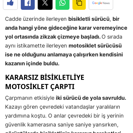
Edirne
Cadde üzerinde ilerleyen
bisikletli sürücü
,
bir
Elazığ
anda hangi yöne gideceğine karar veremeyince
Erzincan
yol ortasında zikzak çizmeye başladı.
O sırada
Erzurum
aynı istikamette ilerleyen
motosiklet sürücüsü
ise ne olduğunu anlamaya çalışırken kendisini
Eskişehir
kazanın içinde buldu.
Gaziantep
KARARSIZ BISIKLETLIYE
Giresun
MOTOSIKLET ÇARPTI
Gümüşhan
Çarpmanın etkisiyle
iki sürücü de yola savruldu.
Hakkari
Kazayı gören çevredeki vatandaşlar yaralıların
yardımına koştu. O anlar çevredeki bir iş yerinin
Hatay
güvenlik kamerasına saniye saniye yansırken,
Isparta