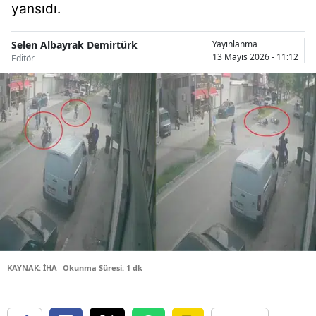
yansıdı.
Bilecik
Bingöl
Selen Albayrak Demirtürk
Yayınlanma
13 Mayıs 2026 - 11:12
Editör
Bitlis
Bolu
Burdur
Bursa
Çanakkale
Çankırı
Çorum
KAYNAK: İHA
Okunma Süresi: 1 dk
Denizli
Diyarbakır