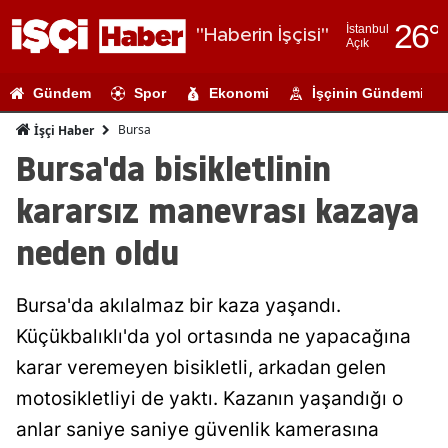
26
°
İstanbul
"Haberin İşçisi"
Açık
Adana
Gündem
Spor
Ekonomi
İşçinin Gündemi
Adıyaman
Bursa
İşçi Haber
Afyonkarahi
Bursa'da bisikletlinin
Ağrı
kararsız manevrası kazaya
Amasya
neden oldu
Ankara
Bursa'da akılalmaz bir kaza yaşandı.
Antalya
Küçükbalıklı'da yol ortasında ne yapacağına
Artvin
karar veremeyen bisikletli, arkadan gelen
Aydın
motosikletliyi de yaktı. Kazanın yaşandığı o
anlar saniye saniye güvenlik kamerasına
Balıkesir