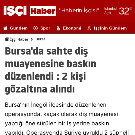
32
°
İstanbul
"Haberin İşçisi"
Açık
Adana
Gündem
Spor
Ekonomi
İşçinin Gündemi
Adıyaman
Bursa
İşçi Haber
Afyonkarahi
Bursa'da sahte diş
Ağrı
muayenesine baskın
Amasya
düzenlendi : 2 kişi
Ankara
gözaltına alındı
Antalya
Bursa’nın İnegöl ilçesinde düzenlenen
Artvin
operasyonda, kaçak olarak diş muayenesi
Aydın
yaptığı öne sürülen bir iş yerine baskın
Balıkesir
yapıldı. Operasyonda Suriye uyruklu 2 şüpheli