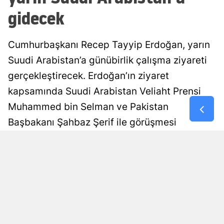
gidecek
Malatya
Manisa
Cumhurbaşkanı Recep Tayyip Erdoğan, yarın
Kahramanm
Suudi Arabistan’a günübirlik çalışma ziyareti
gerçekleştirecek. Erdoğan’ın ziyaret
Mardin
kapsamında Suudi Arabistan Veliaht Prensi
Muğla
Muhammed bin Selman ve Pakistan
Muş
Başbakanı Şahbaz Şerif ile görüşmesi
bekleniyor.
Nevşehir
Niğde
Damla Eroğlu
Yayınlanma
06 Ağustos 2026 - 21:52
Editör
Ordu
Rize
Sakarya