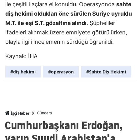
ile çeşitli ilaçlara el konuldu. Operasyonda
sahte
Mersin
diş hekimi oldukları öne sürülen Suriye uyruklu
İstanbul
M.T. ile eşi S.T. gözaltına alındı
. Şüpheliler
ifadeleri alınmak üzere emniyete götürülürken,
İzmir
olayla ilgili incelemenin sürdüğü öğrenildi.
Kars
Kaynak: İHA
Kastamonu
#diş hekimi
#operasyon
#Sahte Diş Hekimi
Kayseri
Kırklareli
Kırşehir
Kocaeli
Gündem
İşçi Haber
Cumhurbaşkanı Erdoğan,
Konya
yarın Suudi Arabistan’a
Kütahya