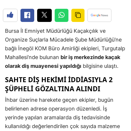
Edirne
Elazığ
Bursa İl Emniyet Müdürlüğü Kaçakçılık ve
Erzincan
Organize Suçlarla Mücadele Şube Müdürlüğü’ne
Erzurum
bağlı İnegöl KOM Büro Amirliği ekipleri, Turgutalp
Eskişehir
Mahallesi’nde bulunan
bir iş merkezinde kaçak
olarak diş muayenesi yapıldığı
bilgisine ulaştı.
Gaziantep
SAHTE DİŞ HEKİMİ İDDİASIYLA 2
Giresun
ŞÜPHELİ GÖZALTINA ALINDI
Gümüşhan
İhbar üzerine harekete geçen ekipler, bugün
Hakkari
belirlenen adrese operasyon düzenledi. İş
Hatay
yerinde yapılan aramalarda diş tedavisinde
kullanıldığı değerlendirilen çok sayıda malzeme
Isparta