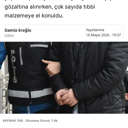
gözaltına alınırken, çok sayıda tıbbi
Bilecik
malzemeye el konuldu.
Bingöl
Bitlis
Damla Eroğlu
Yayınlanma
16 Mayıs 2026 - 19:37
Editör
Bolu
Burdur
Bursa
Çanakkale
Çankırı
Çorum
Denizli
KAYNAK: İHA
Okunma Süresi: 1 dk
Diyarbakır