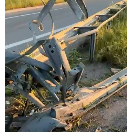
Samsun
Siirt
Sinop
Sivas
Tekirdağ
Tokat
Trabzon
Tunceli
Şanlıurfa
Uşak
Van