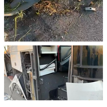
Yozgat
Zonguldak
Aksaray
Bayburt
Karaman
Kırıkkale
Batman
Şırnak
Bartın
Ardahan
Iğdır