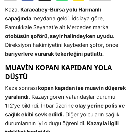
Edirne
Kaza,
Karacabey-Bursa yolu Harmanlı
sapağında
meydana geldi. İddiaya göre,
Elazığ
Pamukkale Seyahat'e ait Mercedes marka
Erzincan
otobüsün şoförü, seyir halindeyken uyudu
.
Erzurum
Direksiyon hakimiyetini kaybeden şoför, önce
bariyerlere vurarak tekerleğini patlattı.
Eskişehir
MUAVIN KOPAN KAPIDAN YOLA
Gaziantep
DÜŞTÜ
Giresun
Kaza sonrası
kopan kapıdan ise muavin düşerek
Gümüşhan
yaralandı
. Kazayı gören vatandaşlar durumu
Hakkari
112'ye bildirdi. İhbar üzerine
olay yerine polis ve
sağlık ekibi sevk edildi.
Diğer yolcuların sağlık
Hatay
durumlarının iyi olduğu öğrenildi.
Kazayla ilgili
Isparta