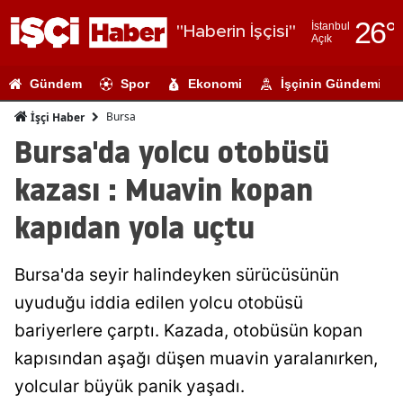
26
°
İstanbul
"Haberin İşçisi"
Açık
Adana
Gündem
Spor
Ekonomi
İşçinin Gündemi
Adıyaman
Bursa
İşçi Haber
Afyonkarahi
Bursa'da yolcu otobüsü
Ağrı
kazası : Muavin kopan
Amasya
kapıdan yola uçtu
Ankara
Bursa'da seyir halindeyken sürücüsünün
Antalya
uyuduğu iddia edilen yolcu otobüsü
Artvin
bariyerlere çarptı. Kazada, otobüsün kopan
Aydın
kapısından aşağı düşen muavin yaralanırken,
yolcular büyük panik yaşadı.
Balıkesir