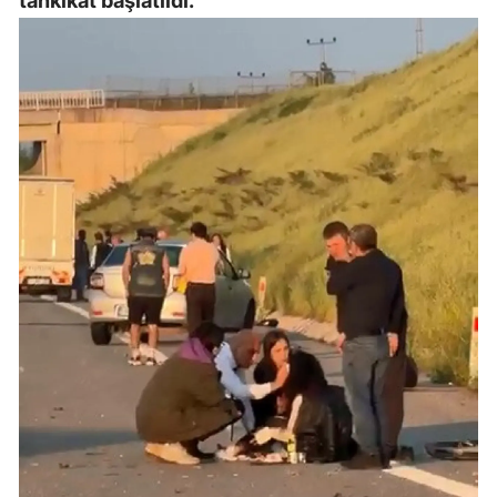
tahkikat başlatıldı.
Mersin
İstanbul
İzmir
Kars
Kastamonu
Kayseri
Kırklareli
Kırşehir
Kocaeli
Konya
Kütahya