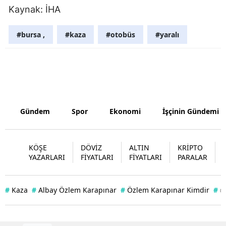
Kaynak: İHA
Yalova
#bursa ,
#kaza
#otobüs
#yaralı
Karabük
Kilis
Osmaniye
Düzce
Gündem
Spor
Ekonomi
İşçinin Gündemi
KÖŞE
DÖVİZ
ALTIN
KRİPTO
YAZARLARI
FİYATLARI
FİYATLARI
PARALAR
#
Kaza
#
Albay Özlem Karapınar
#
Özlem Karapınar Kimdir
#
#