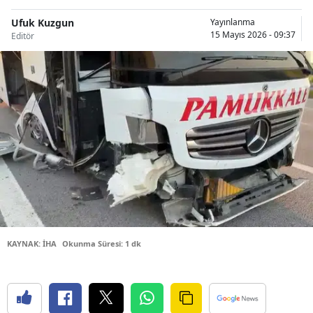
Bilecik
Ufuk Kuzgun
Yayınlanma
15 Mayıs 2026 - 09:37
Editör
Bingöl
Bitlis
Bolu
Burdur
Bursa
Çanakkale
Çankırı
Çorum
KAYNAK: İHA
Okunma Süresi: 1 dk
Denizli
Diyarbakır