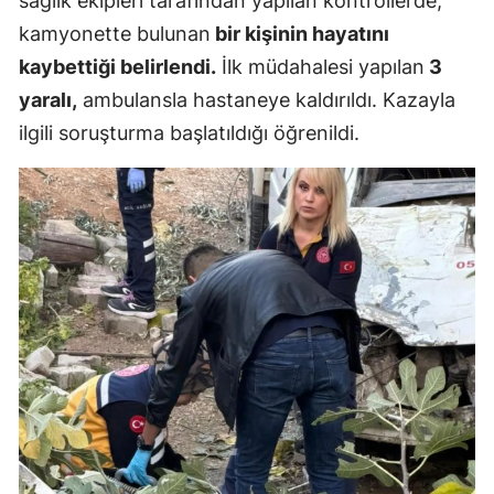
sağlık ekipleri tarafından yapılan kontrollerde,
Mersin
kamyonette bulunan
bir kişinin hayatını
kaybettiği belirlendi.
İlk müdahalesi yapılan
3
İstanbul
yaralı,
ambulansla hastaneye kaldırıldı. Kazayla
İzmir
ilgili soruşturma başlatıldığı öğrenildi.
Kars
Kastamonu
Kayseri
Kırklareli
Kırşehir
Kocaeli
Konya
Kütahya