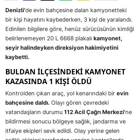
Edirne
Denizli'
de evin bahçesine dalan kamyonetteki
bir kişi hayatını kaybederken, 3 kişi de yaralandı.
Elazığ
Edinilen bilgilere göre, henüz sürücüsünün kimliği
Erzincan
belirlenemeyen 20 L 6668 plakalı
kamyonet,
Erzurum
seyir halindeyken direksiyon hakimiyetini
kaybetti.
Eskişehir
BULDAN İLÇESİNDEKİ KAMYONET
Gaziantep
KAZASINDA 1 KİŞİ ÖLDÜ
Giresun
Kontrolden çıkan araç, yol kenarındaki bir
evin
Gümüşhan
bahçesine daldı.
Olayı gören çevredeki
Hakkari
vatandaşların durumu
112 Acil Çağrı Merkezi'
ne
bildirmesi sonucu bölgeye sağlık, jandarma ve
Hatay
itfaiye ekipleri sevk edildi. Olay yerine gelen
Isparta