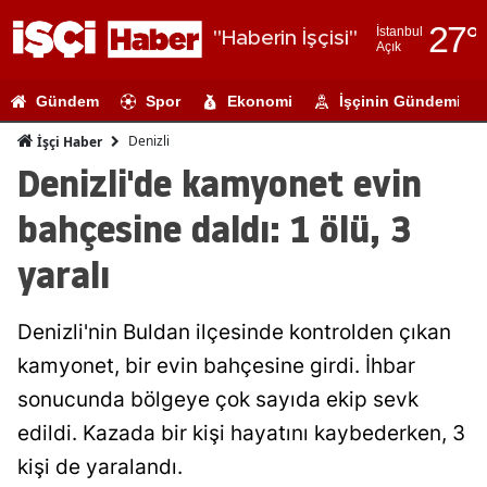
27
°
İstanbul
"Haberin İşçisi"
Açık
Adana
Gündem
Spor
Ekonomi
İşçinin Gündemi
Adıyaman
Denizli
İşçi Haber
Afyonkarahi
Denizli'de kamyonet evin
Ağrı
bahçesine daldı: 1 ölü, 3
Amasya
yaralı
Ankara
Denizli'nin Buldan ilçesinde kontrolden çıkan
Antalya
kamyonet, bir evin bahçesine girdi. İhbar
Artvin
sonucunda bölgeye çok sayıda ekip sevk
Aydın
edildi. Kazada bir kişi hayatını kaybederken, 3
kişi de yaralandı.
Balıkesir