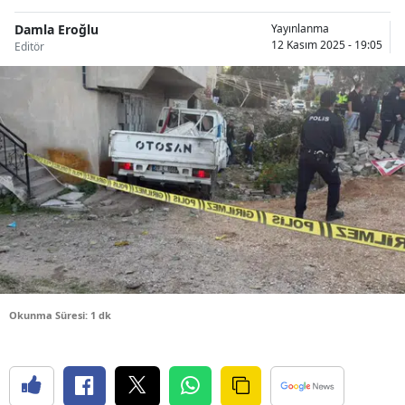
Bilecik
Damla Eroğlu
Yayınlanma
12 Kasım 2025 - 19:05
Editör
Bingöl
Bitlis
Bolu
Burdur
Bursa
Çanakkale
Çankırı
Çorum
Okunma Süresi: 1 dk
Denizli
Diyarbakır