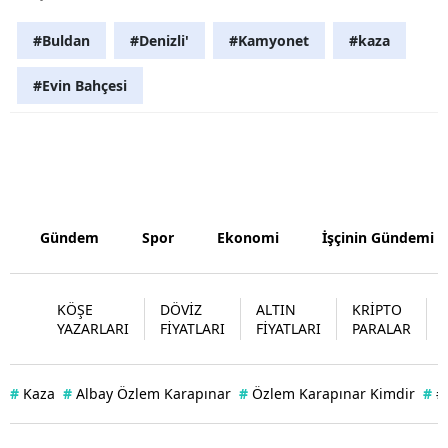
Yozgat
#Buldan
#Denizli'
#Kamyonet
#kaza
Zonguldak
#Evin Bahçesi
Aksaray
Bayburt
Karaman
Gündem
Spor
Ekonomi
İşçinin Gündemi
Kırıkkale
Batman
KÖŞE
DÖVİZ
ALTIN
KRİPTO
Şırnak
YAZARLARI
FİYATLARI
FİYATLARI
PARALAR
Bartın
#
Kaza
#
Albay Özlem Karapınar
#
Özlem Karapınar Kimdir
#
#
Ardahan
Iğdır