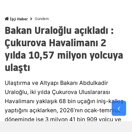
Malatya
Gündem
İşçi Haber
Manisa
Bakan Uraloğlu açıkladı :
Kahramanm
Çukurova Havalimanı 2
Mardin
yılda 10,57 milyon yolcuya
Muğla
ulaştı
Muş
Nevşehir
Ulaştırma ve Altyapı Bakanı Abdulkadir
Uraloğlu, iki yılda Çukurova Uluslararası
Niğde
Havalimanı yaklaşık 68 bin uçağın iniş-kalkış
Ordu
yaptığını açıklarken, 2026’nın ocak-temmuz
Rize
döneminde ise 3 milyon 41 bin 909 yolcu ve
19 bin 238 uçak trafiği gerçekleştiğini bildirdi.
Sakarya