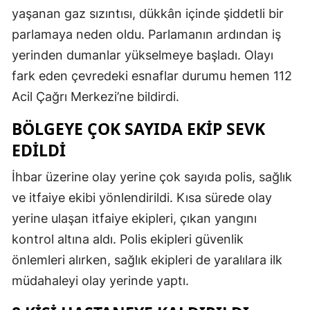
yaşanan gaz sızıntısı, dükkân içinde şiddetli bir
Edirne
parlamaya neden oldu. Parlamanın ardından iş
Elazığ
yerinden dumanlar yükselmeye başladı. Olayı
Erzincan
fark eden çevredeki esnaflar durumu hemen 112
Acil Çağrı Merkezi’ne bildirdi.
Erzurum
BÖLGEYE ÇOK SAYIDA EKIP SEVK
Eskişehir
EDILDI
Gaziantep
İhbar üzerine olay yerine çok sayıda polis, sağlık
Giresun
ve itfaiye ekibi yönlendirildi. Kısa sürede olay
Gümüşhan
yerine ulaşan itfaiye ekipleri, çıkan yangını
kontrol altına aldı. Polis ekipleri güvenlik
Hakkari
önlemleri alırken, sağlık ekipleri de yaralılara ilk
Hatay
müdahaleyi olay yerinde yaptı.
Isparta