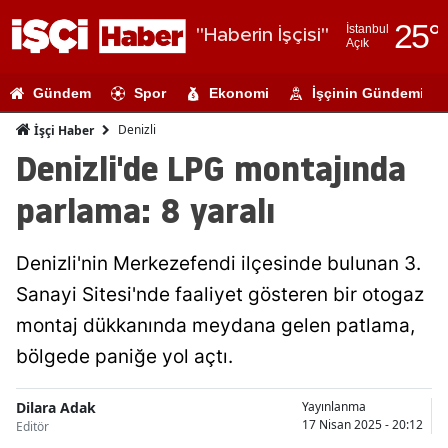
25
°
İstanbul
"Haberin İşçisi"
Açık
Adana
Gündem
Spor
Ekonomi
İşçinin Gündemi
Adıyaman
Denizli
İşçi Haber
Afyonkarahi
Denizli'de LPG montajında
Ağrı
parlama: 8 yaralı
Amasya
Denizli'nin Merkezefendi ilçesinde bulunan 3.
Ankara
Sanayi Sitesi'nde faaliyet gösteren bir otogaz
Antalya
montaj dükkanında meydana gelen patlama,
Artvin
bölgede paniğe yol açtı.
Aydın
Dilara Adak
Yayınlanma
17 Nisan 2025 - 20:12
Editör
Balıkesir