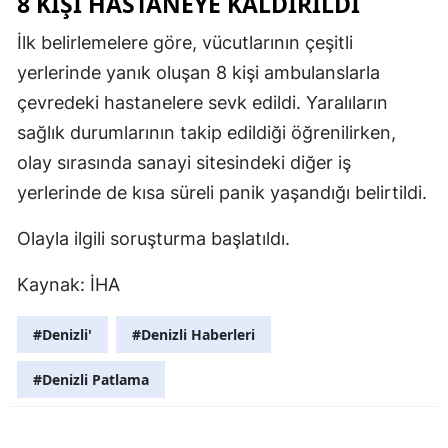
8 KIŞI HASTANEYE KALDIRILDI
Mersin
İlk belirlemelere göre, vücutlarının çeşitli
İstanbul
yerlerinde yanık oluşan 8 kişi ambulanslarla
çevredeki hastanelere sevk edildi. Yaralıların
İzmir
sağlık durumlarının takip edildiği öğrenilirken,
Kars
olay sırasında sanayi sitesindeki diğer iş
yerlerinde de kısa süreli panik yaşandığı belirtildi.
Kastamonu
Kayseri
Olayla ilgili soruşturma başlatıldı.
Kırklareli
Kaynak: İHA
Kırşehir
#Denizli'
#Denizli Haberleri
Kocaeli
#Denizli Patlama
Konya
Kütahya