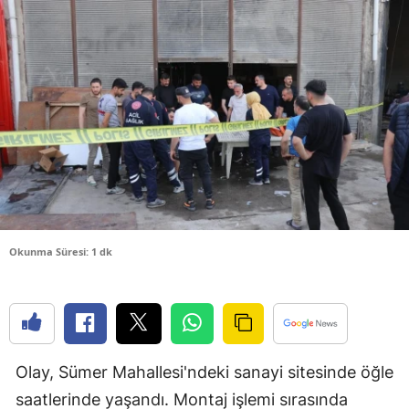
Bilecik
Bingöl
Bitlis
Bolu
Burdur
Bursa
Çanakkale
Okunma Süresi: 1 dk
Çankırı
Çorum
Denizli
Olay, Sümer Mahallesi'ndeki sanayi sitesinde öğle
Diyarbakır
saatlerinde yaşandı. Montaj işlemi sırasında