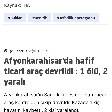
Kaynak: İHA
Mersin
İstanbul
#Buldan
#Denizli'
#Tefecilik operasyonu
İzmir
Kars
Kastamonu
Afyonkarahisar
İşçi Haber
Afyonkarahisar'da hafif
Kayseri
ticari araç devrildi : 1 ölü, 2
Kırklareli
yaralı
Kırşehir
Kocaeli
Afyonkarahisar'ın Sandıklı ilçesinde hafif ticari
Konya
araç kontrolden çıkıp devrildi. Kazada 1 kişi
Kütahya
hayatını kaybetti, 2 kişi yaralandı.