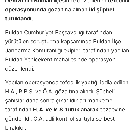
Denizli'nin
Buldan
ilçesinde düzenlenen
tefecilik
Edirne
operasyonunda
gözaltına alınan
iki şüpheli
tutuklandı.
Elazığ
Buldan Cumhuriyet Başsavcılığı tarafından
Erzincan
yürütülen soruşturma kapsamında Buldan İlçe
Erzurum
Jandarma Komutanlığı ekipleri tarafından yapılan
Eskişehir
Buldan Yenicekent mahallesinde operasyon
düzenlendi.
Gaziantep
Giresun
Yapılan operasyonda tefecilik yaptığı iddia edilen
H.A., R.B.S. ve Ö.A. gözaltına alındı. Şüpheli
Gümüşhan
şahıslar daha sonra çıkarıldıkları mahkeme
Hakkari
tarafından
H. A. ve R. S. tutuklanarak
cezaevine
gönderildi. Ö.A. adli kontrol şartıyla serbest
Hatay
bırakıldı.
Isparta