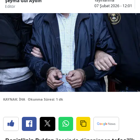
Şeyma Gül Aydın
Yayınlanma
07 Şubat 2026 - 12:01
Editör
Bilecik
Bingöl
Bitlis
Bolu
Burdur
Bursa
Çanakkale
Çankırı
KAYNAK: İHA
Okunma Süresi: 1 dk
Çorum
Denizli
Diyarbakır