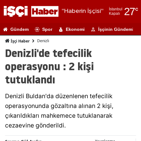
27
°
İstanbul
"Haberin İşçisi"
Kapalı
Adana
Gündem
Spor
Ekonomi
İşçinin Gündemi
Adıyaman
Denizli
İşçi Haber
Afyonkarahi
Denizli'de tefecilik
Ağrı
operasyonu : 2 kişi
Amasya
tutuklandı
Ankara
Denizli Buldan'da düzenlenen tefecilik
Antalya
operasyonunda gözaltına alınan 2 kişi,
Artvin
çıkarıldıkları mahkemece tutuklanarak
Aydın
cezaevine gönderildi.
Balıkesir