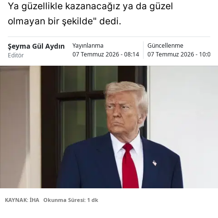
Ya güzellikle kazanacağız ya da güzel
Bilecik
olmayan bir şekilde" dedi.
Bingöl
Şeyma Gül Aydın
Yayınlanma
Güncellenme
Bitlis
07 Temmuz 2026 - 08:14
07 Temmuz 2026 - 10:07
Editör
Bolu
Burdur
Bursa
Çanakkale
Çankırı
Çorum
Denizli
KAYNAK: İHA
Okunma Süresi: 1 dk
Diyarbakır