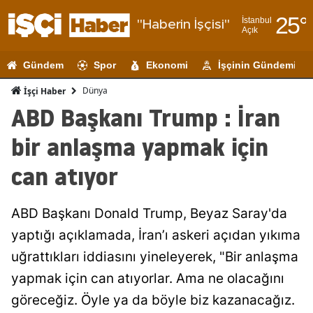
25
°
İstanbul
"Haberin İşçisi"
Açık
Adana
Gündem
Spor
Ekonomi
İşçinin Gündemi
Adıyaman
Dünya
İşçi Haber
Afyonkarahi
ABD Başkanı Trump : İran
Ağrı
bir anlaşma yapmak için
Amasya
can atıyor
Ankara
ABD Başkanı Donald Trump, Beyaz Saray'da
Antalya
yaptığı açıklamada, İran’ı askeri açıdan yıkıma
Artvin
uğrattıkları iddiasını yineleyerek, "Bir anlaşma
Aydın
yapmak için can atıyorlar. Ama ne olacağını
göreceğiz. Öyle ya da böyle biz kazanacağız.
Balıkesir