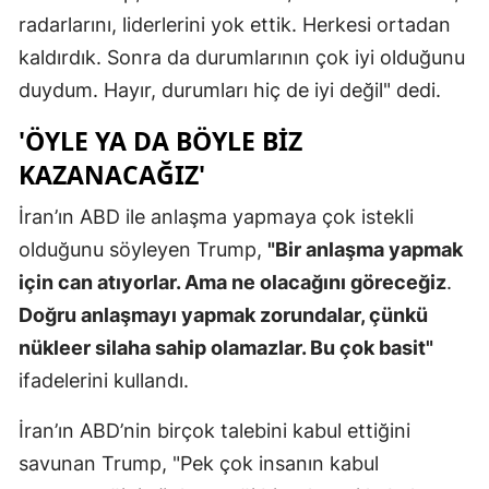
radarlarını, liderlerini yok ettik. Herkesi ortadan
Mersin
kaldırdık. Sonra da durumlarının çok iyi olduğunu
İstanbul
duydum. Hayır, durumları hiç de iyi değil" dedi.
İzmir
'ÖYLE YA DA BÖYLE BIZ
Kars
KAZANACAĞIZ'
Kastamonu
İran’ın ABD ile anlaşma yapmaya çok istekli
olduğunu söyleyen Trump,
"Bir anlaşma yapmak
Kayseri
için can atıyorlar. Ama ne olacağını göreceğiz
.
Kırklareli
Doğru anlaşmayı yapmak zorundalar, çünkü
Kırşehir
nükleer silaha sahip olamazlar. Bu çok basit"
ifadelerini kullandı.
Kocaeli
İran’ın ABD’nin birçok talebini kabul ettiğini
Konya
savunan Trump, "Pek çok insanın kabul
Kütahya