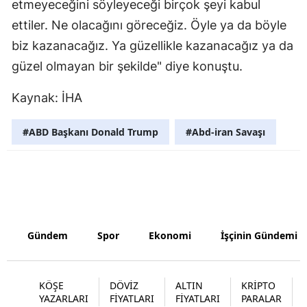
etmeyeceğini söyleyeceği birçok şeyi kabul
Malatya
ettiler. Ne olacağını göreceğiz. Öyle ya da böyle
biz kazanacağız. Ya güzellikle kazanacağız ya da
Manisa
güzel olmayan bir şekilde" diye konuştu.
Kahramanm
Kaynak: İHA
Mardin
#ABD Başkanı Donald Trump
#Abd-iran Savaşı
Muğla
Muş
Nevşehir
Niğde
Gündem
Spor
Ekonomi
İşçinin Gündemi
Ordu
Rize
KÖŞE
DÖVİZ
ALTIN
KRİPTO
YAZARLARI
FİYATLARI
FİYATLARI
PARALAR
Sakarya