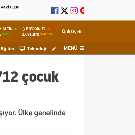
VAKİTLERİ
 ALTIN
BITCOIN TL
Üyelik
5
3.091.879
% 2,59
%-0.033
MENÜ
Eğitim
Teknoloji
Köşe Yazarları
 712 çocuk
şıyor. Ülke genelinde