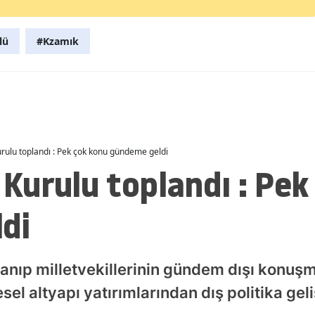
Malatya
lü
#Kzamık
Manisa
Kahramanmaraş
Mardin
Muğla
ulu toplandı : Pek çok konu gündeme geldi
Muş
Kurulu toplandı : Pek
Nevşehir
di
Niğde
Ordu
nıp milletvekillerinin gündem dışı konuşm
Rize
sel altyapı yatırımlarından dış politika gel
Sakarya