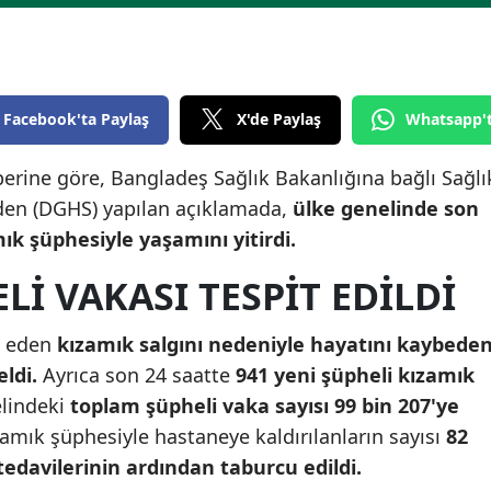
Edirne
Elazığ
Erzincan
Facebook'ta Paylaş
X'de Paylaş
Whatsapp'
Erzurum
erine göre, Bangladeş Sağlık Bakanlığına bağlı Sağlı
en (DGHS) yapılan açıklamada,
ülke genelinde son
Eskişehir
ık şüphesiyle yaşamını yitirdi.
Gaziantep
LI VAKASI TESPIT EDILDI
Giresun
Gümüşhane
m eden
kızamık salgını nedeniyle hayatını kaybede
ldi.
Ayrıca son 24 saatte
941 yeni şüpheli kızamık
Hakkari
lindeki
toplam şüpheli vaka sayısı 99 bin 207'ye
Hatay
amık şüphesiyle hastaneye kaldırılanların sayısı
82
i tedavilerinin ardından taburcu edildi.
Isparta