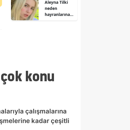
Aleyna Tilki
neden
hayranlarına
sert tepki
gösterdi?
 çok konu
alarıyla çalışmalarına
işmelerine kadar çeşitli