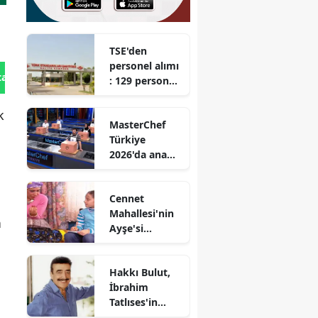
TSE'den
personel alımı
tan Gönder
: 129 personel
istihdam
edilecek
k
MasterChef
Türkiye
2026'da ana
kadroya giren
son yarışmacı
Cennet
kim oldu?
Mahallesi'nin
n
Ayşe'si
Belemir
Temizsoy, İlk
Hakkı Bulut,
Bebeğini
İbrahim
dünyaya
Tatlıses'in
getirdi
miras