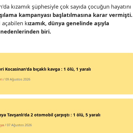
'da kızamık şüphesiyle çok sayıda çocuğun hayatını
Mersin
aşılama kampanyası başlatılmasına karar vermişti.
İstanbul
 açabilen k
ızamık, dünya genelinde aşıyla
 nedenlerinden biri.
İzmir
Kars
Kastamonu
ri Kocasinan'da bıçaklı kavga : 1 ölü, 1 yaralı
Kayseri
ri
/ 09 Ağustos 2026
Kırklareli
Kırşehir
Kocaeli
ya Tavşanlı'da 2 otomobil çarpıştı : 1 ölü, 5 yaralı
Konya
hya
/ 07 Ağustos 2026
Kütahya