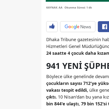
KAYNAK: AA
Okunma Süresi: 1 dk
Dhaka Tribune gazetesinin hab
Hizmetleri Genel Müdürlüğünd
24 saatte 4 çocuk daha kızam
941 YENI ŞÜPHE
Böylece ülke genelinde deva
çocukların sayısı 712'ye yükse
vakası tespit edildi,
ülke gene
çıktı.
10 Nisan'dan bu yana kız
bin 844'e ulaştı, 79 bin 152's