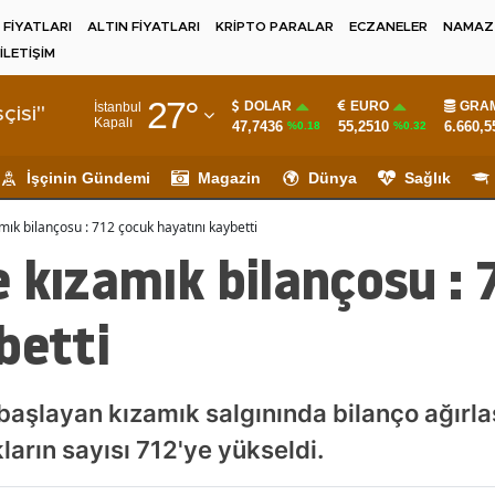
 FİYATLARI
ALTIN FİYATLARI
KRİPTO PARALAR
ECZANELER
NAMAZ 
İLETİŞİM
Adana
27
°
DOLAR
EURO
GRAM
İstanbul
Adıyaman
çisi"
Kapalı
47,7436
55,2510
6.660,5
%0.18
%0.32
Afyonkarahisar
İşçinin Gündemi
Magazin
Dünya
Sağlık
Ağrı
ık bilançosu : 712 çocuk hayatını kaybetti
Amasya
 kızamık bilançosu :
Ankara
betti
Antalya
Artvin
başlayan kızamık salgınında bilanço ağırla
Aydın
arın sayısı 712'ye yükseldi.
Balıkesir