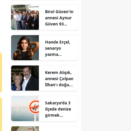
sorunlarına ne
Birol Güven'in
yanıt verdi?
annesi Aynur
Güven 93
yaşında
hayatını
Hande Erçel,
kaybetti mi?
senaryo
yazma
sürecine girdi
mi?
Kerem Alışık,
annesi Çolpan
İlhan'ı doğum
gününde şiirle
andı mı?
Sakarya'da 3
ilçede denize
girmek
yasaklandı