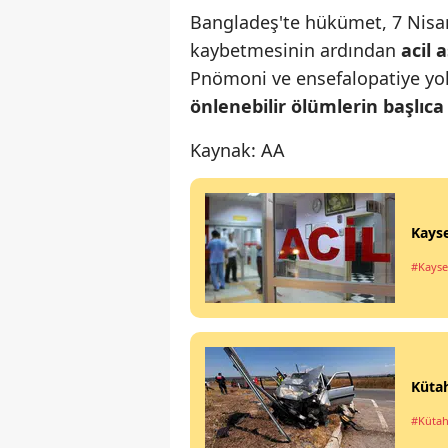
Bangladeş'te hükümet, 7 Nisan
kaybetmesinin ardından
acil 
Pnömoni ve ensefalopatiye yol
önlenebilir ölümlerin başlıca
Kaynak: AA
Kayse
#Kayse
Kütah
#Küta