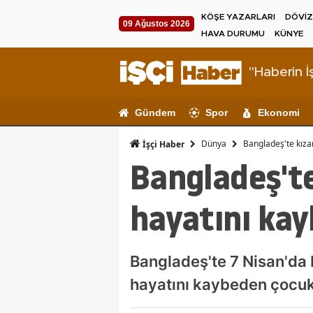
KÖŞE YAZARLARI
DÖVİZ
09 Ağustos 2026
HAVA DURUMU
KÜNYE
"Haberin İş
Gündem
Spor
Ekonomi
Dünya
Bangladeş'te kızam
İşçi Haber
Bangladeş'te
hayatını kay
Bangladeş'te 7 Nisan'da 
hayatını kaybeden çocukl