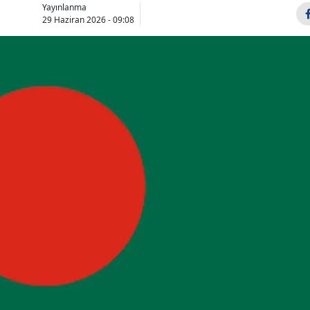
Yayınlanma
Bilecik
29 Haziran 2026 - 09:08
Bingöl
Bitlis
Bolu
Burdur
Bursa
Çanakkale
Çankırı
Çorum
Denizli
Diyarbakır