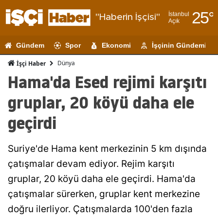
25
°
İstanbul
"Haberin İşçisi"
Açık
Adana
Gündem
Spor
Ekonomi
İşçinin Gündemi
Adıyaman
Dünya
İşçi Haber
Afyonkarahi
Hama'da Esed rejimi karşıtı
Ağrı
gruplar, 20 köyü daha ele
Amasya
geçirdi
Ankara
Suriye'de Hama kent merkezinin 5 km dışında
Antalya
çatışmalar devam ediyor. Rejim karşıtı
Artvin
gruplar, 20 köyü daha ele geçirdi. Hama'da
Aydın
çatışmalar sürerken, gruplar kent merkezine
doğru ilerliyor. Çatışmalarda 100'den fazla
Balıkesir