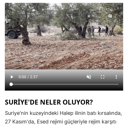
Samsun
Siirt
Sinop
Sivas
Tekirdağ
Tokat
Trabzon
Tunceli
SURİYE'DE NELER OLUYOR?
Şanlıurfa
Suriye'nin kuzeyindeki Halep ilinin batı kırsalında, 
Uşak
27 Kasım'da, Esed rejimi güçleriyle rejim karşıtı 
Van