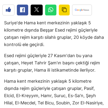
Edirne
Elazığ
Suriye'de Hama kent merkezinin yaklaşık 5 
Erzincan
kilometre dışında Beşşar Esed rejimi güçleriyle 
Erzurum
çatışan rejim karşıtı silahlı gruplar, 20 köyde daha 
kontrolü ele geçirdi.
Eskişehir
Esed rejimi güçleriyle 27 Kasım'dan bu yana 
Gaziantep
çatışan, Heyet Tahrir Şam'ın başını çektiği rejim 
Giresun
karşıtı gruplar, Hama ili istikametinde ilerliyor.
Gümüşhan
Hama kent merkezinin yaklaşık 5 kilometre 
Hakkari
dışında rejim güçleriyle çatışan gruplar, Pasif, 
Hatay
Elcid, El-Kreyyım, Hamr, Suruc, Es-Sa'n, Şeyh 
Hilal, El-Mecdel, Tel Bicu, Soubin, Zor El-Nasiriye, 
Isparta