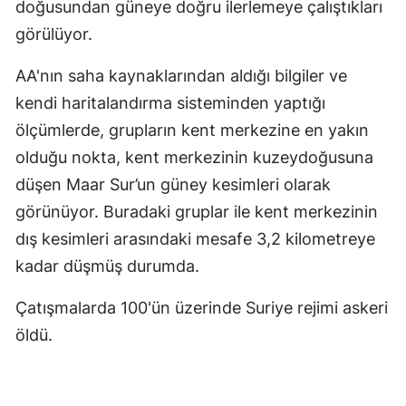
doğusundan güneye doğru ilerlemeye çalıştıkları 
Malatya
görülüyor.
Manisa
AA'nın saha kaynaklarından aldığı bilgiler ve 
kendi haritalandırma sisteminden yaptığı 
Kahramanm
ölçümlerde, grupların kent merkezine en yakın 
Mardin
olduğu nokta, kent merkezinin kuzeydoğusuna 
Muğla
düşen Maar Sur’un güney kesimleri olarak 
görünüyor. Buradaki gruplar ile kent merkezinin 
Muş
dış kesimleri arasındaki mesafe 3,2 kilometreye 
Nevşehir
kadar düşmüş durumda.
Niğde
Çatışmalarda 100'ün üzerinde Suriye rejimi askeri 
Ordu
öldü.
Rize
Sakarya