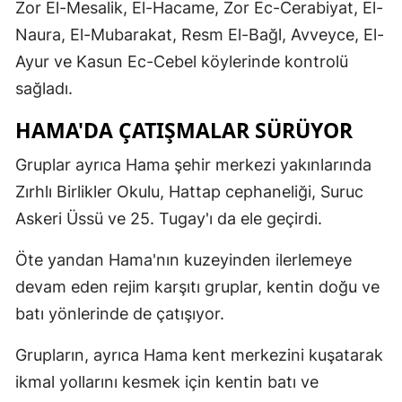
Zor El-Mesalik, El-Hacame, Zor Ec-Cerabiyat, El-
Mersin
Naura, El-Mubarakat, Resm El-Bağl, Avveyce, El-
Ayur ve Kasun Ec-Cebel köylerinde kontrolü 
İstanbul
sağladı.
İzmir
HAMA'DA ÇATIŞMALAR SÜRÜYOR
Kars
Gruplar ayrıca Hama şehir merkezi yakınlarında 
Kastamonu
Zırhlı Birlikler Okulu, Hattap cephaneliği, Suruc 
Kayseri
Askeri Üssü ve 25. Tugay'ı da ele geçirdi.
Kırklareli
Öte yandan Hama'nın kuzeyinden ilerlemeye 
Kırşehir
devam eden rejim karşıtı gruplar, kentin doğu ve 
batı yönlerinde de çatışıyor.
Kocaeli
Grupların, ayrıca Hama kent merkezini kuşatarak 
Konya
ikmal yollarını kesmek için kentin batı ve 
Kütahya