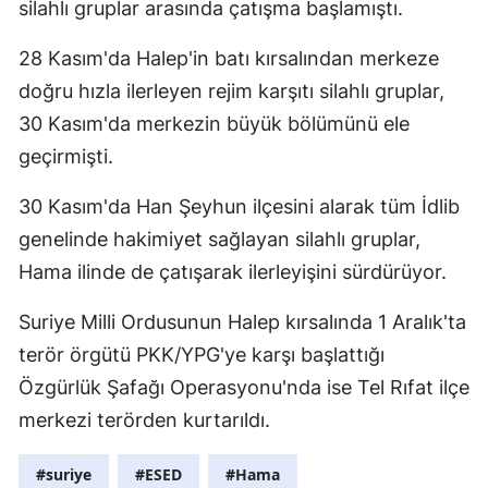
silahlı gruplar arasında çatışma başlamıştı.
Yozgat
28 Kasım'da Halep'in batı kırsalından merkeze 
Zonguldak
doğru hızla ilerleyen rejim karşıtı silahlı gruplar, 
30 Kasım'da merkezin büyük bölümünü ele 
Aksaray
geçirmişti.
Bayburt
30 Kasım'da Han Şeyhun ilçesini alarak tüm İdlib 
Karaman
genelinde hakimiyet sağlayan silahlı gruplar, 
Kırıkkale
Hama ilinde de çatışarak ilerleyişini sürdürüyor.
Batman
Suriye Milli Ordusunun Halep kırsalında 1 Aralık'ta 
Şırnak
terör örgütü PKK/YPG'ye karşı başlattığı 
Özgürlük Şafağı Operasyonu'nda ise Tel Rıfat ilçe 
Bartın
merkezi terörden kurtarıldı.
Ardahan
#suriye
#ESED
#Hama
Iğdır