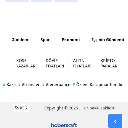
Yalova
Karabük
Kilis
Gündem
Spor
Ekonomi
İşçinin Gündemi
Osmaniye
Düzce
KÖŞE
DÖVİZ
ALTIN
KRİPTO
YAZARLARI
FİYATLARI
FİYATLARI
PARALAR
#
Kaza
#
#transfer
#
#fenerbahçe
#
Özlem Karapınar Kimdir
#
RSS
Copyright © 2026 . Her hakkı saklıdır.