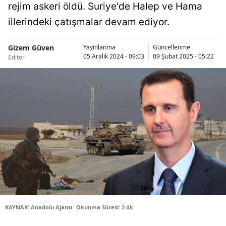
rejim askeri öldü. Suriye'de Halep ve Hama
Bilecik
illerindeki çatışmalar devam ediyor.
Bingöl
Gizem Güven
Yayınlanma
Güncellenme
Bitlis
05 Aralık 2024 - 09:03
09 Şubat 2025 - 05:22
Editör
Bolu
Burdur
Bursa
Çanakkale
Çankırı
Çorum
Denizli
KAYNAK: Anadolu Ajansı
Okunma Süresi: 2 dk
Diyarbakır