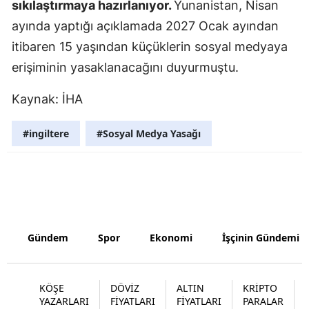
sıkılaştırmaya hazırlanıyor.
Yunanistan, Nisan
Malatya
ayında yaptığı açıklamada 2027 Ocak ayından
itibaren 15 yaşından küçüklerin sosyal medyaya
Manisa
erişiminin yasaklanacağını duyurmuştu.
Kahramanm
Kaynak: İHA
Mardin
#ingiltere
#Sosyal Medya Yasağı
Muğla
Muş
Nevşehir
Niğde
Gündem
Spor
Ekonomi
İşçinin Gündemi
Ordu
Rize
KÖŞE
DÖVİZ
ALTIN
KRİPTO
YAZARLARI
FİYATLARI
FİYATLARI
PARALAR
Sakarya