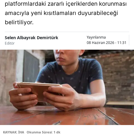
platformlardaki zararlı içeriklerden korunması
Bilecik
amacıyla yeni kısıtlamaları duyurabileceği
Bingöl
belirtiliyor.
Bitlis
Selen Albayrak Demirtürk
Yayınlanma
08 Haziran 2026 - 11:31
Bolu
Editör
Burdur
Bursa
Çanakkale
Çankırı
Çorum
Denizli
Diyarbakır
KAYNAK: İHA
Okunma Süresi: 1 dk