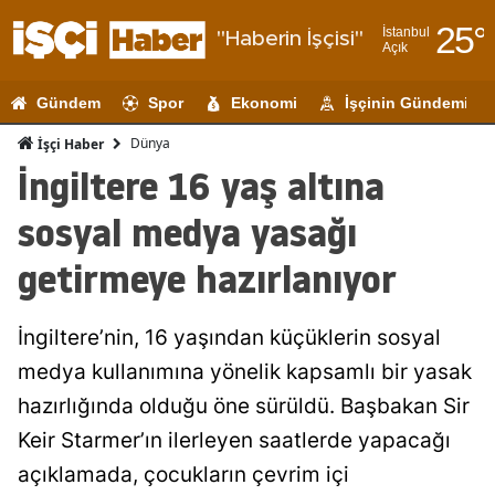
25
°
İstanbul
"Haberin İşçisi"
Açık
Adana
Gündem
Spor
Ekonomi
İşçinin Gündemi
Adıyaman
Dünya
İşçi Haber
Afyonkarahi
İngiltere 16 yaş altına
Ağrı
sosyal medya yasağı
Amasya
getirmeye hazırlanıyor
Ankara
İngiltere’nin, 16 yaşından küçüklerin sosyal
Antalya
medya kullanımına yönelik kapsamlı bir yasak
Artvin
hazırlığında olduğu öne sürüldü. Başbakan Sir
Aydın
Keir Starmer’ın ilerleyen saatlerde yapacağı
açıklamada, çocukların çevrim içi
Balıkesir