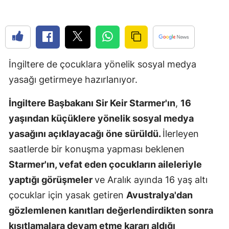
Edirne
Elazığ
Erzincan
İngiltere de çocuklara yönelik sosyal medya
Erzurum
yasağı getirmeye hazırlanıyor.
Eskişehir
İngiltere Başbakanı Sir Keir Starmer'ın
,
16
Gaziantep
yaşından küçüklere yönelik sosyal medya
yasağını açıklayacağı öne sürüldü.
İlerleyen
Giresun
saatlerde bir konuşma yapması beklenen
Gümüşhan
Starmer'ın, vefat eden çocukların aileleriyle
yaptığı görüşmeler
ve Aralık ayında 16 yaş altı
Hakkari
çocuklar için yasak getiren
Avustralya'dan
Hatay
gözlemlenen kanıtları değerlendirdikten sonra
Isparta
kısıtlamalara devam etme kararı aldığı