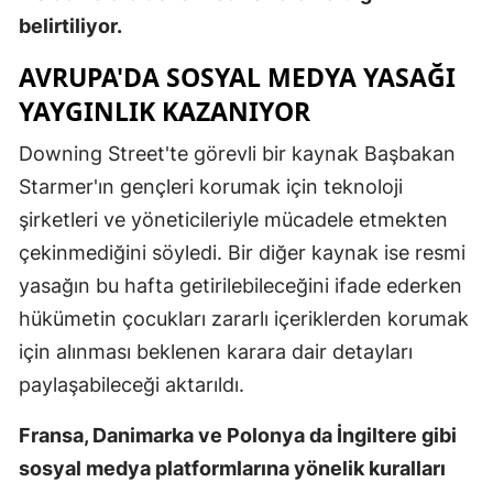
belirtiliyor.
Mersin
AVRUPA'DA SOSYAL MEDYA YASAĞI
İstanbul
YAYGINLIK KAZANIYOR
İzmir
Downing Street'te görevli bir kaynak Başbakan
Kars
Starmer'ın gençleri korumak için teknoloji
Kastamonu
şirketleri ve yöneticileriyle mücadele etmekten
çekinmediğini söyledi. Bir diğer kaynak ise resmi
Kayseri
yasağın bu hafta getirilebileceğini ifade ederken
Kırklareli
hükümetin çocukları zararlı içeriklerden korumak
Kırşehir
için alınması beklenen karara dair detayları
paylaşabileceği aktarıldı.
Kocaeli
Fransa, Danimarka ve Polonya da İngiltere gibi
Konya
sosyal medya platformlarına yönelik kuralları
Kütahya