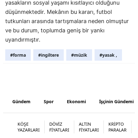
yasakların sosyal yaşamı kısıtlayıcı olduğunu
Malatya
düşünmektedir. Mekânın bu kararı, futbol
tutkunları arasında tartışmalara neden olmuştur
Manisa
ve bu durum, toplumda geniş bir yankı
Kahramanm
uyandırmıştır.
Mardin
#forma
#ingiltere
#müzik
#yasak ,
Muğla
Muş
Nevşehir
Niğde
Gündem
Spor
Ekonomi
İşçinin Gündemi
Ordu
Rize
KÖŞE
DÖVİZ
ALTIN
KRİPTO
YAZARLARI
FİYATLARI
FİYATLARI
PARALAR
Sakarya