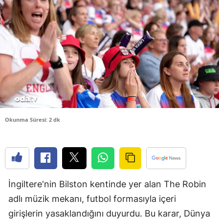
Bilecik
Bingöl
Bitlis
Bolu
Burdur
Bursa
Okunma Süresi: 2 dk
Çanakkale
Çankırı
Çorum
İngiltere'nin Bilston kentinde yer alan The Robin
Denizli
adlı müzik mekanı, futbol formasıyla içeri
Diyarbakır
girişlerin yasaklandığını duyurdu. Bu karar, Dünya