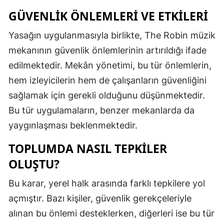
GÜVENLIK ÖNLEMLERI VE ETKILERI
Mersin
İstanbul
Yasağın uygulanmasıyla birlikte, The Robin müzik
mekanının güvenlik önlemlerinin artırıldığı ifade
İzmir
edilmektedir. Mekân yönetimi, bu tür önlemlerin,
Kars
hem izleyicilerin hem de çalışanların güvenliğini
sağlamak için gerekli olduğunu düşünmektedir.
Kastamonu
Bu tür uygulamaların, benzer mekanlarda da
Kayseri
yaygınlaşması beklenmektedir.
Kırklareli
TOPLUMDA NASIL TEPKILER
Kırşehir
OLUŞTU?
Kocaeli
Bu karar, yerel halk arasında farklı tepkilere yol
açmıştır. Bazı kişiler, güvenlik gerekçeleriyle
Konya
alınan bu önlemi desteklerken, diğerleri ise bu tür
Kütahya