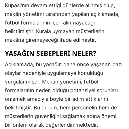
Kupası'nın devam ettiği günlerde alınmış olup,
Edirne
mekân yönetimi tarafından yapılan açıklamada,
Elazığ
futbol formalarının içeri alınmayacağı
Erzincan
belirtilmiştir. Kurala uymayan müşterilerin
mekâna giremeyeceği ifade edilmiştir.
Erzurum
YASAĞIN SEBEPLERI NELER?
Eskişehir
Açıklamada, bu yasağın daha önce yaşanan bazı
Gaziantep
olaylar nedeniyle uygulamaya konulduğu
Giresun
vurgulanmıştır. Mekân yönetimi, futbol
Gümüşhan
formalarının neden olduğu potansiyel sorunları
önlemek amacıyla böyle bir adım attıklarını
Hakkari
belirtmiştir. Bu durum, hem personelin hem de
Hatay
müşterilerin güvenliğini sağlamak adına önemli
bir önlem olarak değerlendirilmektedir.
Isparta