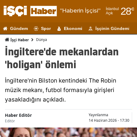
28
°
İstanbul
"Haberin İşçisi"
Açık
Adana
Gündem
Spor
Ekonomi
İşçinin Gündemi
Adıyaman
Dünya
İşçi Haber
Afyonkarahi
İngiltere'de mekanlardan
Ağrı
'holigan' önlemi
Amasya
İngiltere'nin Bilston kentindeki The Robin
Ankara
müzik mekanı, futbol formasıyla girişleri
Antalya
yasakladığını açıkladı.
Artvin
Haber Editör
Yayınlanma
Aydın
14 Haziran 2026 - 17:30
Editör
Balıkesir