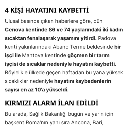
Edirne
4 KIŞI HAYATINI KAYBETTI
Elazığ
Ulusal basında çıkan haberlere göre, dün
Cenova kentinde 86 ve 74 yaşlarındaki iki kadın
Erzincan
sıcaktan fenalaşarak yaşamını yitirdi.
Padova
Erzurum
kenti yakınlarındaki Abano Terme beldesinde
bir
Eskişehir
işçi ile
Mantova kentinde
göçmen bir tarım
işçisi de sıcaklar nedeniyle hayatını kaybetti.
Gaziantep
Böylelikle ülkede geçen haftadan bu yana yüksek
Giresun
sıcaklıklar nedeniyle
hayatını kaybedenlerin
Gümüşhan
sayısı en az 10'a yükseldi.
Hakkari
KIRMIZI ALARM ILAN EDILDI
Hatay
Bu arada, Sağlık Bakanlığı bugün ve yarın için
başkent Roma'nın yanı sıra Ancona, Bari,
Isparta