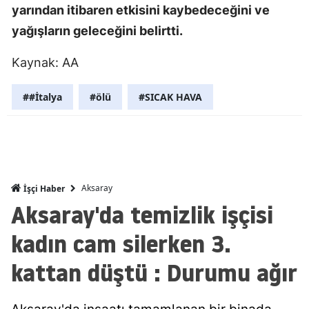
yarından itibaren etkisini kaybedeceğini ve
Malatya
yağışların geleceğini belirtti.
Manisa
Kaynak: AA
Kahramanm
##İtalya
#ölü
#SICAK HAVA
Mardin
Muğla
Muş
Aksaray
İşçi Haber
Nevşehir
Aksaray'da temizlik işçisi
Niğde
kadın cam silerken 3.
Ordu
kattan düştü : Durumu ağır
Rize
Sakarya