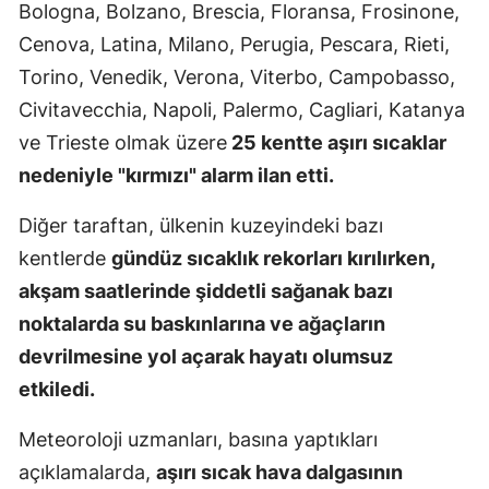
Bologna, Bolzano, Brescia, Floransa, Frosinone,
Mersin
Cenova, Latina, Milano, Perugia, Pescara, Rieti,
İstanbul
Torino, Venedik, Verona, Viterbo, Campobasso,
Civitavecchia, Napoli, Palermo, Cagliari, Katanya
İzmir
ve Trieste olmak üzere
25 kentte aşırı sıcaklar
Kars
nedeniyle "kırmızı" alarm ilan etti.
Kastamonu
Diğer taraftan, ülkenin kuzeyindeki bazı
Kayseri
kentlerde
gündüz sıcaklık rekorları kırılırken,
akşam saatlerinde şiddetli sağanak bazı
Kırklareli
noktalarda su baskınlarına ve ağaçların
Kırşehir
devrilmesine yol açarak hayatı olumsuz
etkiledi.
Kocaeli
Konya
Meteoroloji uzmanları, basına yaptıkları
açıklamalarda,
aşırı sıcak hava dalgasının
Kütahya