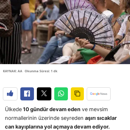
Bilecik
Bingöl
Bitlis
Bolu
Burdur
Bursa
KAYNAK: AA
Okunma Süresi: 1 dk
Çanakkale
Çankırı
Çorum
Ülkede
10 gündür devam eden
ve mevsim
Denizli
normallerinin üzerinde seyreden
aşırı sıcaklar
Diyarbakır
can kayıplarına yol açmaya devam ediyor.