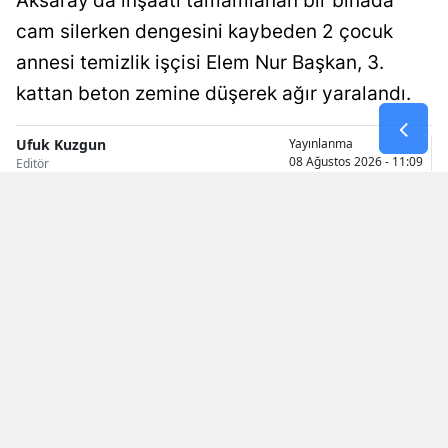
Aksaray'da inşaatı tamamlanan bir binada
cam silerken dengesini kaybeden 2 çocuk
Samsun
annesi temizlik işçisi Elem Nur Başkan, 3.
Siirt
kattan beton zemine düşerek ağır yaralandı.
Sinop
Ufuk Kuzgun
Yayınlanma
Sivas
08 Ağustos 2026 - 11:09
Editör
Tekirdağ
Tokat
Trabzon
Tunceli
Şanlıurfa
Uşak
Van