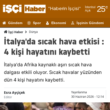
25
°
İstanbul
"Haberin İşçisi"
Açık
Adana
Gündem
Spor
Ekonomi
İşçinin Gündemi
Adıyaman
Dünya
İşçi Haber
Afyonkarahi
İtalya'da sıcak hava etkisi :
Ağrı
4 kişi hayatını kaybetti
Amasya
İtalya'da Afrika kaynaklı aşırı sıcak hava
Ankara
dalgası etkili oluyor. Sıcak havalar yüzünden
Antalya
dün 4 kişi hayatını kaybetti.
Artvin
Esra Ayçiçek
Yayınlanma
Aydın
30 Haziran 2026 - 12:14
Editör
Balıkesir