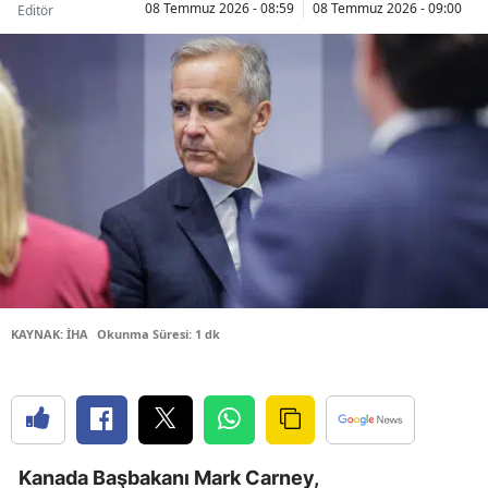
08 Temmuz 2026 - 08:59
08 Temmuz 2026 - 09:00
Editör
Bilecik
Bingöl
Bitlis
Bolu
Burdur
Bursa
Çanakkale
KAYNAK: İHA
Okunma Süresi: 1 dk
Çankırı
Çorum
Denizli
Diyarbakır
Kanada Başbakanı Mark Carney,