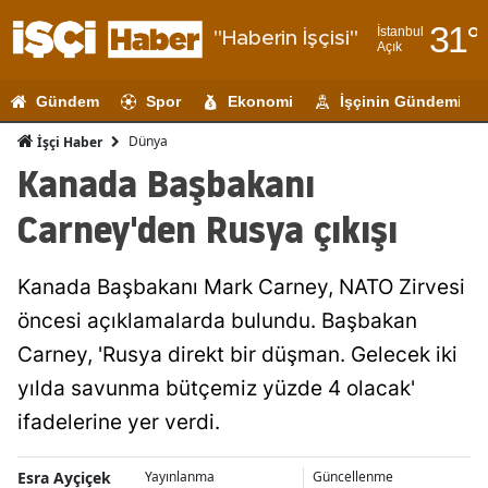
31
°
İstanbul
"Haberin İşçisi"
Açık
Adana
Gündem
Spor
Ekonomi
İşçinin Gündemi
Adıyaman
Dünya
İşçi Haber
Afyonkarahi
Kanada Başbakanı
Ağrı
Carney'den Rusya çıkışı
Amasya
Kanada Başbakanı Mark Carney, NATO Zirvesi
Ankara
öncesi açıklamalarda bulundu. Başbakan
Antalya
Carney, 'Rusya direkt bir düşman. Gelecek iki
Artvin
yılda savunma bütçemiz yüzde 4 olacak'
ifadelerine yer verdi.
Aydın
Balıkesir
Esra Ayçiçek
Yayınlanma
Güncellenme