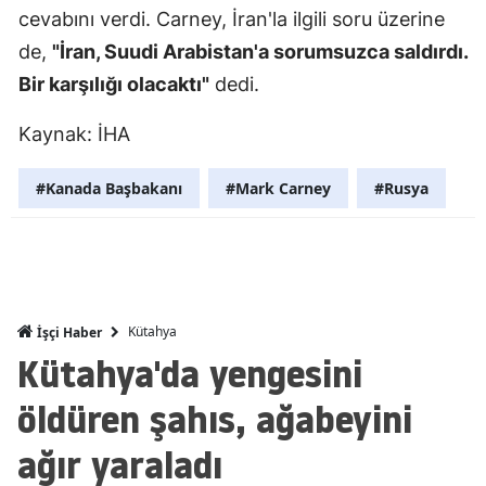
cevabını verdi. Carney, İran'la ilgili soru üzerine
Mersin
de,
"İran, Suudi Arabistan'a sorumsuzca saldırdı.
İstanbul
Bir karşılığı olacaktı"
dedi.
İzmir
Kaynak: İHA
Kars
#Kanada Başbakanı
#Mark Carney
#Rusya
Kastamonu
Kayseri
Kırklareli
Kütahya
İşçi Haber
Kırşehir
Kütahya'da yengesini
Kocaeli
öldüren şahıs, ağabeyini
Konya
ağır yaraladı
Kütahya