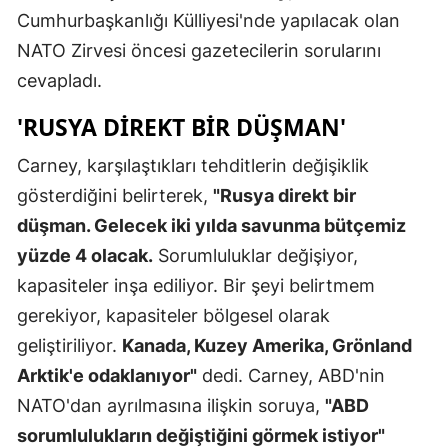
Cumhurbaşkanlığı Külliyesi'nde yapılacak olan
Edirne
NATO Zirvesi öncesi gazetecilerin sorularını
Elazığ
cevapladı.
Erzincan
'RUSYA DIREKT BIR DÜŞMAN'
Erzurum
Carney, karşılaştıkları tehditlerin değişiklik
Eskişehir
gösterdiğini belirterek,
"Rusya direkt bir
düşman. Gelecek iki yılda savunma bütçemiz
Gaziantep
yüzde 4 olacak.
Sorumluluklar değişiyor,
Giresun
kapasiteler inşa ediliyor. Bir şeyi belirtmem
Gümüşhan
gerekiyor, kapasiteler bölgesel olarak
geliştiriliyor.
Kanada, Kuzey Amerika, Grönland
Hakkari
Arktik'e odaklanıyor"
dedi. Carney, ABD'nin
Hatay
NATO'dan ayrılmasına ilişkin soruya,
"ABD
sorumlulukların değiştiğini görmek istiyor"
Isparta