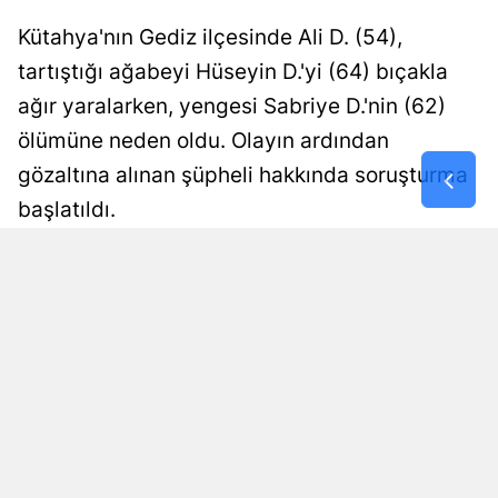
Malatya
Kütahya'nın Gediz ilçesinde Ali D. (54),
tartıştığı ağabeyi Hüseyin D.'yi (64) bıçakla
Manisa
ağır yaralarken, yengesi Sabriye D.'nin (62)
Kahramanm
ölümüne neden oldu. Olayın ardından
Mardin
gözaltına alınan şüpheli hakkında soruşturma
başlatıldı.
Muğla
Muş
Damla Eroğlu
Yayınlanma
08 Ağustos 2026 - 19:49
Editör
Nevşehir
Niğde
Ordu
Rize
Sakarya