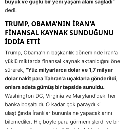
büyük ve güçlü bir yeni yaşam alanı sağladı"
Mersin
dedi.
İstanbul
TRUMP, OBAMA'NIN IRAN'A
FINANSAL KAYNAK SUNDUĞUNU
İzmir
IDDIA ETTI
Kars
Trump, Obama'nın başkanlık döneminde İran'a
Kastamonu
yüklü miktarda finansal kaynak aktarıldığını öne
Kayseri
sürerek,
"Yüz milyarlarca dolar ve 1,7 milyar
dolar nakit para Tahran'a uçaklarla gönderildi,
Kırklareli
onlara adeta gümüş bir tepside sunuldu.
Kırşehir
Washington DC, Virginia ve Maryland'deki her
Kocaeli
banka boşaltıldı. O kadar çok paraydı ki
ulaştığında İranlılar bununla ne yapacaklarını
Konya
bilemediler. Hiç böyle para görmemişlerdi ve bir
Kütahya