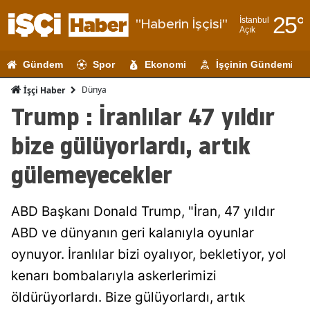
25
°
İstanbul
"Haberin İşçisi"
Açık
Adana
Gündem
Spor
Ekonomi
İşçinin Gündemi
Adıyaman
Dünya
İşçi Haber
Afyonkarahi
Trump : İranlılar 47 yıldır
Ağrı
bize gülüyorlardı, artık
Amasya
gülemeyecekler
Ankara
ABD Başkanı Donald Trump, "İran, 47 yıldır
Antalya
ABD ve dünyanın geri kalanıyla oyunlar
Artvin
oynuyor. İranlılar bizi oyalıyor, bekletiyor, yol
Aydın
kenarı bombalarıyla askerlerimizi
öldürüyorlardı. Bize gülüyorlardı, artık
Balıkesir