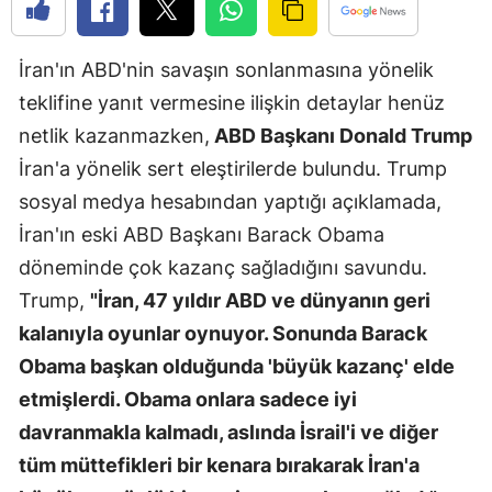
Edirne
İran'ın ABD'nin savaşın sonlanmasına yönelik
Elazığ
teklifine yanıt vermesine ilişkin detaylar henüz
Erzincan
netlik kazanmazken,
ABD Başkanı Donald Trump
Erzurum
İran'a yönelik sert eleştirilerde bulundu. Trump
sosyal medya hesabından yaptığı açıklamada,
Eskişehir
İran'ın eski ABD Başkanı Barack Obama
Gaziantep
döneminde çok kazanç sağladığını savundu.
Giresun
Trump,
"İran, 47 yıldır ABD ve dünyanın geri
kalanıyla oyunlar oynuyor. Sonunda Barack
Gümüşhan
Obama başkan olduğunda 'büyük kazanç' elde
Hakkari
etmişlerdi. Obama onlara sadece iyi
davranmakla kalmadı, aslında İsrail'i ve diğer
Hatay
tüm müttefikleri bir kenara bırakarak İran'a
Isparta