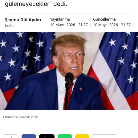
gülemeyecekler" dedi.
Bilecik
Bingöl
Şeyma Gül Aydın
Yayınlanma
Güncellenme
10 Mayıs 2026 - 21:27
10 Mayıs 2026 - 21:37
Editör
Bitlis
Bolu
Burdur
Bursa
Çanakkale
Çankırı
Çorum
Okunma Süresi: 2 dk
Denizli
Diyarbakır