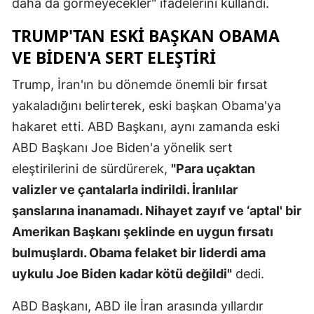
daha da görmeyecekler" ifadelerini kullandı.
Malatya
TRUMP'TAN ESKI BAŞKAN OBAMA
Manisa
VE BIDEN'A SERT ELEŞTIRI
Kahramanm
Trump, İran'ın bu dönemde önemli bir fırsat
yakaladığını belirterek, eski başkan Obama'ya
Mardin
hakaret etti. ABD Başkanı, aynı zamanda eski
Muğla
ABD Başkanı Joe Biden'a yönelik sert
Muş
eleştirilerini de sürdürerek,
"Para uçaktan
valizler ve çantalarla indirildi. İranlılar
Nevşehir
şanslarına inanamadı. Nihayet zayıf ve ‘aptal' bir
Niğde
Amerikan Başkanı şeklinde en uygun fırsatı
Ordu
bulmuşlardı. Obama felaket bir liderdi ama
uykulu Joe Biden kadar kötü değildi"
dedi.
Rize
ABD Başkanı, ABD ile İran arasında yıllardır
Sakarya