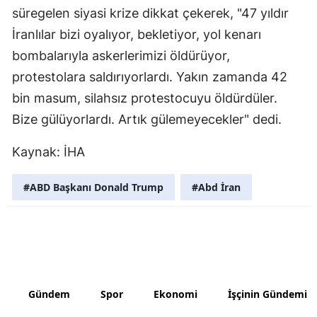
süregelen siyasi krize dikkat çekerek, "47 yıldır
Samsun
İranlılar bizi oyalıyor, bekletiyor, yol kenarı
Siirt
bombalarıyla askerlerimizi öldürüyor,
protestolara saldırıyorlardı. Yakın zamanda 42
Sinop
bin masum, silahsız protestocuyu öldürdüler.
Sivas
Bize gülüyorlardı. Artık gülemeyecekler" dedi.
Tekirdağ
Kaynak: İHA
Tokat
#ABD Başkanı Donald Trump
#Abd İran
Trabzon
Tunceli
Şanlıurfa
Uşak
Gündem
Spor
Ekonomi
İşçinin Gündemi
Van