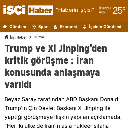
25
°
İstanbul
"Haberin İşçisi"
Açık
Adana
Gündem
Spor
Ekonomi
İşçinin Gündemi
Adıyaman
Dünya
İşçi Haber
Afyonkarahi
Trump ve Xi Jinping’den
Ağrı
kritik görüşme : İran
Amasya
konusunda anlaşmaya
Ankara
varıldı
Antalya
Beyaz Saray tarafından ABD Başkanı Donald
Artvin
Trump’ın Çin Devlet Başkanı Xi Jinping ile
Aydın
yaptığı görüşmeye ilişkin yapılan açıklamada,
Balıkesir
"Her iki ülke de İran’ın asla nükleer silaha