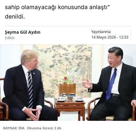
sahip olamayacağı konusunda anlaştı"
Bilecik
denildi.
Bingöl
Bitlis
Şeyma Gül Aydın
Yayınlanma
14 Mayıs 2026 - 12:33
Editör
Bolu
Burdur
Bursa
Çanakkale
Çankırı
Çorum
Denizli
KAYNAK: İHA
Okunma Süresi: 2 dk
Diyarbakır