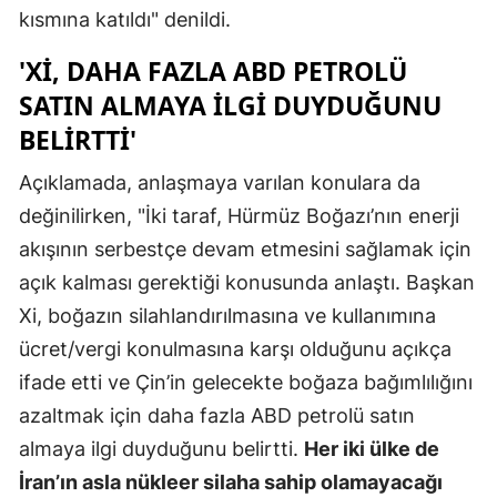
kısmına katıldı" denildi.
Mersin
'XI, DAHA FAZLA ABD PETROLÜ
İstanbul
SATIN ALMAYA ILGI DUYDUĞUNU
İzmir
BELIRTTI'
Kars
Açıklamada, anlaşmaya varılan konulara da
Kastamonu
değinilirken, "İki taraf, Hürmüz Boğazı’nın enerji
akışının serbestçe devam etmesini sağlamak için
Kayseri
açık kalması gerektiği konusunda anlaştı. Başkan
Kırklareli
Xi, boğazın silahlandırılmasına ve kullanımına
ücret/vergi konulmasına karşı olduğunu açıkça
Kırşehir
ifade etti ve Çin’in gelecekte boğaza bağımlılığını
Kocaeli
azaltmak için daha fazla ABD petrolü satın
Konya
almaya ilgi duyduğunu belirtti.
Her iki ülke de
İran’ın asla nükleer silaha sahip olamayacağı
Kütahya