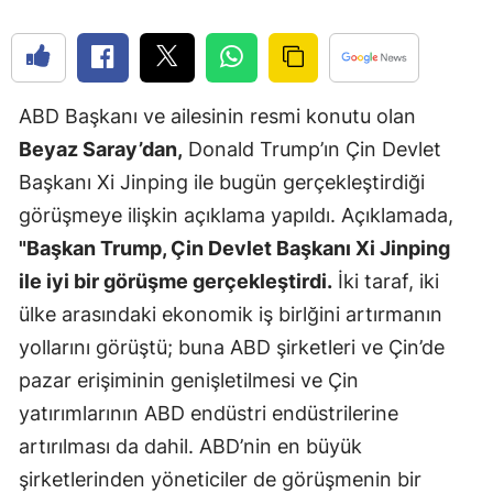
Edirne
Elazığ
ABD Başkanı ve ailesinin resmi konutu olan
Erzincan
Beyaz Saray’dan,
Donald Trump’ın Çin Devlet
Erzurum
Başkanı Xi Jinping ile bugün gerçekleştirdiği
Eskişehir
görüşmeye ilişkin açıklama yapıldı. Açıklamada,
"Başkan Trump, Çin Devlet Başkanı Xi Jinping
Gaziantep
ile iyi bir görüşme gerçekleştirdi.
İki taraf, iki
Giresun
ülke arasındaki ekonomik iş birlğini artırmanın
Gümüşhan
yollarını görüştü; buna ABD şirketleri ve Çin’de
pazar erişiminin genişletilmesi ve Çin
Hakkari
yatırımlarının ABD endüstri endüstrilerine
Hatay
artırılması da dahil. ABD’nin en büyük
şirketlerinden yöneticiler de görüşmenin bir
Isparta