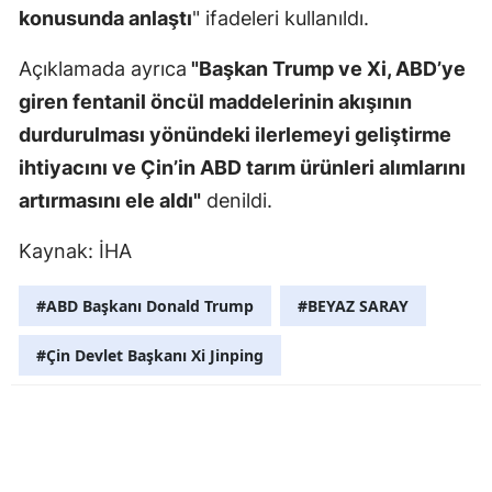
konusunda anlaştı
" ifadeleri kullanıldı.
Malatya
Açıklamada ayrıca
"Başkan Trump ve Xi, ABD’ye
Manisa
giren fentanil öncül maddelerinin akışının
Kahramanm
durdurulması yönündeki ilerlemeyi geliştirme
ihtiyacını ve Çin’in ABD tarım ürünleri alımlarını
Mardin
artırmasını ele aldı"
denildi.
Muğla
Kaynak: İHA
Muş
Nevşehir
#ABD Başkanı Donald Trump
#BEYAZ SARAY
Niğde
#Çin Devlet Başkanı Xi Jinping
Ordu
Rize
Sakarya