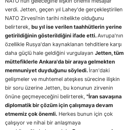
NATO'nun geleceğine ilişkin önemli mesajlar
Mersin
verdi. Jetten, geçen yıl Lahey'de gerçekleştirilen
NATO Zirvesi’nin tarihi nitelikte olduğunu
İstanbul
belirterek,
bu yıl ise verilen taahhütlerin yerine
İzmir
getirildiğinin gösterildiğini ifade etti.
Avrupa'nın
Kars
özellikle Rusya'dan kaynaklanan tehditlere karşı
daha güçlü hale geldiğini vurgulayan
Jetten, tüm
Kastamonu
müttefiklerle Ankara'da bir araya gelmekten
Kayseri
memnuniyet duyduğunu söyledi.
İran'daki
gelişmeler ve muhtemel ateşkes sürecine ilişkin
Kırklareli
bir soru üzerine Jetten, bu konunun zirvenin
Kırşehir
önüne geçmeyeceğini belirterek,
"İran savaşına
Kocaeli
diplomatik bir çözüm için çalışmaya devam
etmemiz çok önemli.
Herkes bunun için çok
Konya
çalışıyor ve nihai bir anlaşmaya
Kütahya