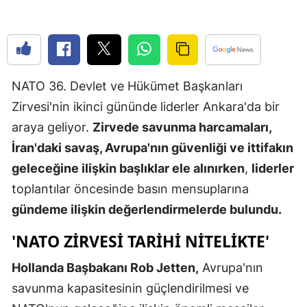
Edirne
Elazığ
Erzincan
NATO 36. Devlet ve Hükümet Başkanları
Erzurum
Zirvesi'nin ikinci gününde liderler Ankara'da bir
araya geliyor.
Zirvede savunma harcamaları,
Eskişehir
İran'daki savaş, Avrupa'nın güvenliği ve ittifakın
Gaziantep
geleceğine ilişkin başlıklar ele alınırken
,
liderler
Giresun
toplantılar öncesinde basın mensuplarına
gündeme ilişkin değerlendirmelerde bulundu.
Gümüşhan
'NATO ZIRVESI TARIHI NITELIKTE'
Hakkari
Hollanda Başbakanı Rob Jetten,
Avrupa'nın
Hatay
savunma kapasitesinin güçlendirilmesi ve
Isparta