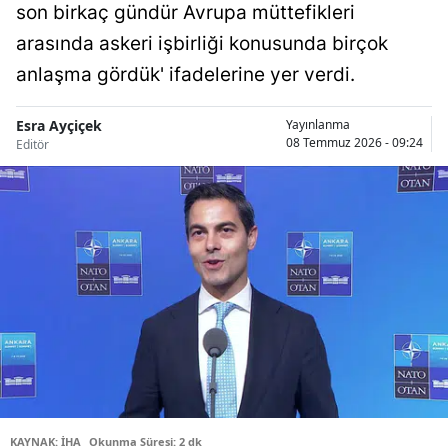
son birkaç gündür Avrupa müttefikleri
Bilecik
arasında askeri işbirliği konusunda birçok
Bingöl
anlaşma gördük' ifadelerine yer verdi.
Bitlis
Esra Ayçiçek
Yayınlanma
08 Temmuz 2026 - 09:24
Bolu
Editör
Burdur
Bursa
Çanakkale
Çankırı
Çorum
Denizli
Diyarbakır
KAYNAK: İHA
Okunma Süresi: 2 dk