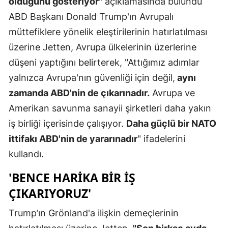
olduğunu gösteriyor"
açıklamasında bulundu
ABD Başkanı Donald Trump'ın Avrupalı
Samsun
müttefiklere yönelik eleştirilerinin hatırlatılması
Siirt
üzerine Jetten, Avrupa ülkelerinin üzerlerine
Sinop
düşeni yaptığını belirterek, "Attığımız adımlar
yalnızca Avrupa'nın güvenliği için değil,
aynı
Sivas
zamanda ABD'nin de çıkarınadır.
Avrupa ve
Tekirdağ
Amerikan savunma sanayii şirketleri daha yakın
Tokat
iş birliği içerisinde çalışıyor.
Daha güçlü bir NATO
ittifakı ABD'nin de yararınadır
" ifadelerini
Trabzon
kullandı.
Tunceli
'BENCE HARIKA BIR IŞ
Şanlıurfa
ÇIKARIYORUZ'
Uşak
Trump’ın Grönland'a ilişkin demeçlerinin
Van