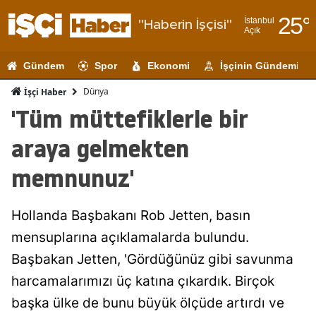
25
°
İstanbul
"Haberin İşçisi"
Açık
Adana
Gündem
Spor
Ekonomi
İşçinin Gündemi
Adıyaman
Dünya
İşçi Haber
Afyonkarahi
'Tüm müttefiklerle bir
Ağrı
araya gelmekten
Amasya
memnunuz'
Ankara
Hollanda Başbakanı Rob Jetten, basın
Antalya
mensuplarına açıklamalarda bulundu.
Artvin
Başbakan Jetten, 'Gördüğünüz gibi savunma
Aydın
harcamalarımızı üç katına çıkardık. Birçok
başka ülke de bunu büyük ölçüde artırdı ve
Balıkesir