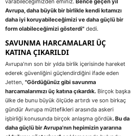
varabileceğimizden eminiz.
Bence geçen yıl
Malatya
Avrupa, daha büyük bir birlikle kendi kıtamızı
daha iyi koruyabileceğimizi ve daha güçlü bir
Manisa
form olabileceğimizi gösterdi"
dedi.
Kahramanm
SAVUNMA HARCAMALARI ÜÇ
Mardin
KATINA ÇIKARILDI
Muğla
Avrupa'nın son bir yılda birlik içerisinde hareket
Muş
ederek güvenliğini güçlendirdiğini ifade eden
Jetten,
"Gördüğünüz gibi savunma
Nevşehir
harcamalarımızı üç katına çıkardık.
Birçok başka
Niğde
ülke de bunu büyük ölçüde artırdı ve son birkaç
Ordu
gündür Avrupa müttefikleri arasında askeri
işbirliği konusunda birçok anlaşma gördük
. Bu da
Rize
daha güçlü bir Avrupa'nın hepimizin yararına
Sakarya