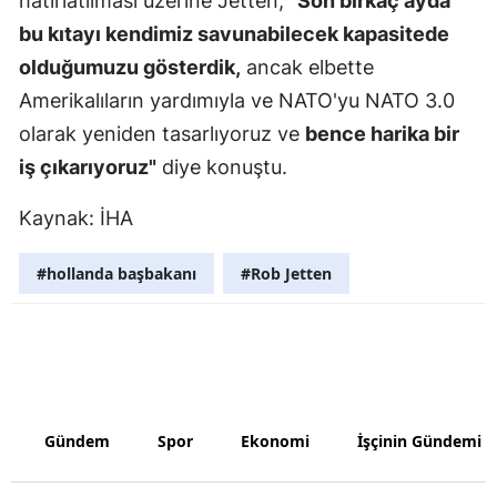
hatırlatılması üzerine Jetten,
"Son birkaç ayda
bu kıtayı kendimiz savunabilecek kapasitede
Yozgat
olduğumuzu gösterdik,
ancak elbette
Zonguldak
Amerikalıların yardımıyla ve NATO'yu NATO 3.0
Aksaray
olarak yeniden tasarlıyoruz ve
bence harika bir
iş çıkarıyoruz"
diye konuştu.
Bayburt
Kaynak: İHA
Karaman
Kırıkkale
#hollanda başbakanı
#Rob Jetten
Batman
Şırnak
Bartın
Gündem
Spor
Ekonomi
İşçinin Gündemi
Ardahan
Iğdır