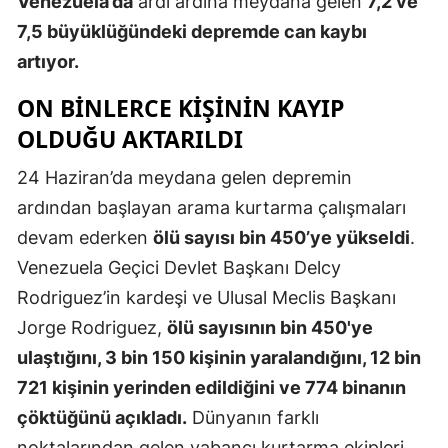
Venezuela’da
ardı ardına meydana gelen
7,2 ve
Edirne
7,5 büyüklüğündeki depremde can kaybı
artıyor.
Elazığ
ON BINLERCE KIŞININ KAYIP
Erzincan
OLDUĞU AKTARILDI
Erzurum
24 Haziran’da meydana gelen depremin
Eskişehir
ardından başlayan arama kurtarma çalışmaları
Gaziantep
devam ederken
ölü sayısı bin 450’ye yükseldi
.
Venezuela Geçici Devlet Başkanı Delcy
Giresun
Rodriguez’in kardeşi ve Ulusal Meclis Başkanı
Gümüşhan
Jorge Rodriguez,
ölü sayısının bin 450'ye
Hakkari
ulaştığını, 3 bin 150 kişinin yaralandığını, 12 bin
721 kişinin yerinden edildiğini ve 774 binanın
Hatay
çöktüğünü açıkladı.
Dünyanın farklı
Isparta
noktalarından gelen yabancı kurtarma ekipleri,