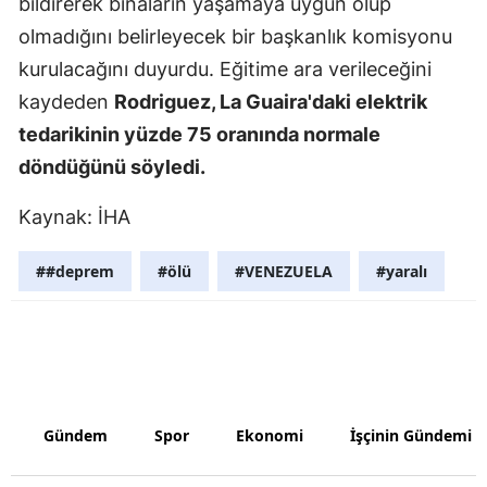
bildirerek binaların yaşamaya uygun olup
Malatya
olmadığını belirleyecek bir başkanlık komisyonu
kurulacağını duyurdu. Eğitime ara verileceğini
Manisa
kaydeden
Rodriguez, La Guaira'daki elektrik
Kahramanm
tedarikinin yüzde 75 oranında normale
döndüğünü söyledi.
Mardin
Muğla
Kaynak: İHA
Muş
##deprem
#ölü
#VENEZUELA
#yaralı
Nevşehir
Niğde
Ordu
Rize
Gündem
Spor
Ekonomi
İşçinin Gündemi
Sakarya