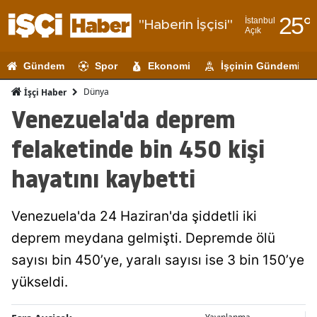
25
°
İstanbul
"Haberin İşçisi"
Açık
Adana
Gündem
Spor
Ekonomi
İşçinin Gündemi
Adıyaman
Dünya
İşçi Haber
Afyonkarahi
Venezuela'da deprem
Ağrı
felaketinde bin 450 kişi
Amasya
hayatını kaybetti
Ankara
Venezuela'da 24 Haziran'da şiddetli iki
Antalya
deprem meydana gelmişti. Depremde ölü
Artvin
sayısı bin 450’ye, yaralı sayısı ise 3 bin 150’ye
Aydın
yükseldi.
Balıkesir