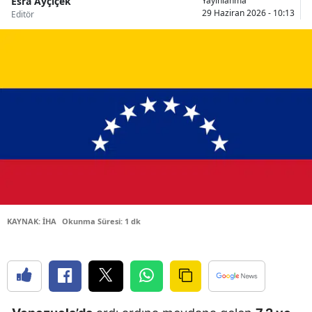
Esra Ayçiçek
Yayınlanma
29 Haziran 2026 - 10:13
Editör
Bilecik
Bingöl
Bitlis
Bolu
Burdur
Bursa
Çanakkale
Çankırı
KAYNAK: İHA
Okunma Süresi: 1 dk
Çorum
Denizli
Diyarbakır