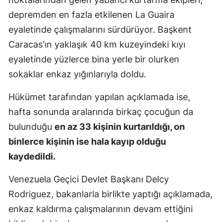
Mersin
depremden en fazla etkilenen La Guaira
eyaletinde çalışmalarını sürdürüyor. Başkent
İstanbul
Caracas'ın yaklaşık 40 km kuzeyindeki kıyı
İzmir
eyaletinde yüzlerce bina yerle bir olurken
sokaklar enkaz yığınlarıyla doldu.
Kars
Kastamonu
Hükümet tarafından yapılan açıklamada ise,
hafta sonunda aralarında birkaç çocuğun da
Kayseri
bulunduğu
en az 33 kişinin kurtarıldığı, on
Kırklareli
binlerce kişinin ise hala kayıp olduğu
kaydedildi.
Kırşehir
Kocaeli
Venezuela Geçici Devlet Başkanı Delcy
Rodriguez, bakanlarla birlikte yaptığı açıklamada,
Konya
enkaz kaldırma çalışmalarının devam ettiğini
Kütahya