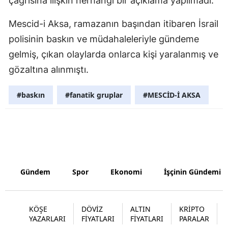
çağrısına ilişkin herhangi bir açıklama yapılmadı.
Malatya
Mescid-i Aksa, ramazanın başından itibaren İsrail
Manisa
polisinin baskın ve müdahaleleriyle gündeme
gelmiş, çıkan olaylarda onlarca kişi yaralanmış ve
Kahramanm
gözaltına alınmıştı.
Mardin
#baskın
#fanatik gruplar
#MESCİD-İ AKSA
Muğla
Muş
Nevşehir
Niğde
Gündem
Spor
Ekonomi
İşçinin Gündemi
Ordu
Rize
KÖŞE
DÖVİZ
ALTIN
KRİPTO
YAZARLARI
FİYATLARI
FİYATLARI
PARALAR
Sakarya