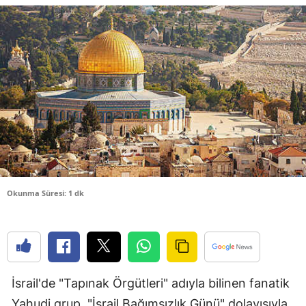
Bilecik
Bingöl
Bitlis
Bolu
Burdur
Bursa
Çanakkale
Okunma Süresi: 1 dk
Çankırı
Çorum
Denizli
İsrail'de "Tapınak Örgütleri" adıyla bilinen fanatik
Diyarbakır
Yahudi grup, "İsrail Bağımsızlık Günü" dolayısıyla