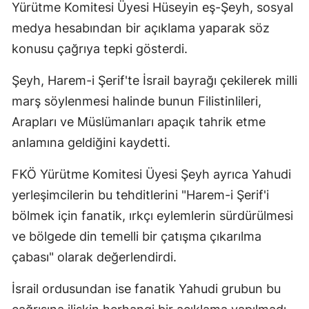
Yürütme Komitesi Üyesi Hüseyin eş-Şeyh, sosyal
Mersin
medya hesabından bir açıklama yaparak söz
İstanbul
konusu çağrıya tepki gösterdi.
İzmir
Şeyh, Harem-i Şerif'te İsrail bayrağı çekilerek milli
marş söylenmesi halinde bunun Filistinlileri,
Kars
Arapları ve Müslümanları apaçık tahrik etme
Kastamonu
anlamına geldiğini kaydetti.
Kayseri
FKÖ Yürütme Komitesi Üyesi Şeyh ayrıca Yahudi
Kırklareli
yerleşimcilerin bu tehditlerini "Harem-i Şerif'i
bölmek için fanatik, ırkçı eylemlerin sürdürülmesi
Kırşehir
ve bölgede din temelli bir çatışma çıkarılma
Kocaeli
çabası" olarak değerlendirdi.
Konya
İsrail ordusundan ise fanatik Yahudi grubun bu
Kütahya