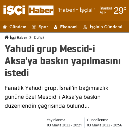
29
°
İstanbul
"Haberin İşçisi"
Açık
Adana
Gündem
Spor
Ekonomi
İşçinin Gündemi
Adıyaman
Dünya
İşçi Haber
Afyonkarahi
Yahudi grup Mescid-i
Ağrı
Aksa'ya baskın yapılmasını
Amasya
istedi
Ankara
Fanatik Yahudi grup, İsrail'in bağımsızlık
Antalya
gününe özel Mescid-i Aksa'ya baskın
Artvin
düzenlendin çağrısında bulundu.
Aydın
Yayınlanma
Güncellenme
Balıkesir
03 Mayıs 2022 - 20:21
03 Mayıs 2022 - 20:56