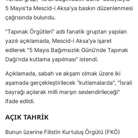
Edirne
5 Mayıs'ta Mescid-i Aksa'ya baskın düzenlenmesi
çağrısında bulundu.
Elazığ
"Tapınak Örgütleri" adlı fanatik gruptan yapılan
Erzincan
yazılı açıklamada, Mescid-i Aksa'ya işaret
Erzurum
edilerek "5 Mayıs Bağımsızlık Günü'nde Tapınak
Eskişehir
Dağı'nda kutlama yapılması" istendi.
Gaziantep
Açıklamada, sabah ve akşam olmak üzere iki
aşamada gerçekleştirilecek "kutlamalarda", "İsrail
Giresun
bayrağı açılarak milli marşın seslendirileceği"
Gümüşhan
ifade edildi.
Hakkari
AÇIK TAHRIK
Hatay
Bunun üzerine Filistin Kurtuluş Örgütü (FKÖ)
Isparta