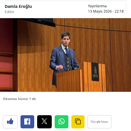
Damla Eroğlu
Bilecik
Yayınlanma
13 Mayıs 2026 - 22:18
Editör
Bingöl
Bitlis
Bolu
Burdur
Bursa
Çanakkale
Çankırı
Okunma Süresi: 1 dk
Çorum
Denizli
Diyarbakır