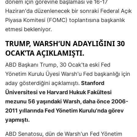
dönem için görevine başlaması ve 16-17
Mersin
Haziran'da düzenlenecek bir sonraki Federal Açık
Piyasa Komitesi (FOMC) toplantısına başkanlık
İstanbul
etmesi bekleniyor.
İzmir
TRUMP, WARSH’UN ADAYLIĞINI 30
Kars
OCAK’TA AÇIKLAMIŞTI.
Kastamonu
ABD Başkanı Trump, 30 Ocak'ta eski Fed
Kayseri
Yönetim Kurulu Üyesi Warsh'u Fed başkanlığı için
aday gösterdiğini açıklamıştı.
Stanford
Kırklareli
Üniversitesi ve Harvard Hukuk Fakültesi
Kırşehir
mezunu 56 yaşındaki Warsh, daha önce 2006-
Kocaeli
2011 yıllarında Fed Yönetim Kurulu'nda görev
yapmıştı.
Konya
ABD Senatosu, dün de Warsh'un Fed Yönetim
Kütahya