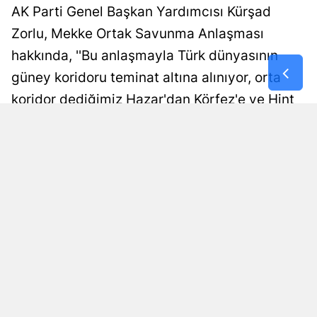
AK Parti Genel Başkan Yardımcısı Kürşad
Samsun
Zorlu, Mekke Ortak Savunma Anlaşması
Siirt
hakkında, ''Bu anlaşmayla Türk dünyasının
güney koridoru teminat altına alınıyor, orta
Sinop
koridor dediğimiz Hazar'dan Körfez'e ve Hint
Sivas
Okyanusu'na uzanan büyük bir koridoru da
Tekirdağ
aslında Türkiye daha yüksek bir güvence
altına alıyor'' dedi.
Tokat
Trabzon
Damla Eroğlu
Yayınlanma
Güncellenme
08 Ağustos 2026 - 00:01
08 Ağustos 2026 - 00:02
Editör
Tunceli
Şanlıurfa
Uşak
Van