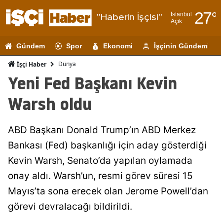
27
°
İstanbul
"Haberin İşçisi"
Açık
Adana
Gündem
Spor
Ekonomi
İşçinin Gündemi
Adıyaman
Dünya
İşçi Haber
Afyonkarahi
Yeni Fed Başkanı Kevin
Ağrı
Warsh oldu
Amasya
ABD Başkanı Donald Trump’ın ABD Merkez
Ankara
Bankası (Fed) başkanlığı için aday gösterdiği
Antalya
Kevin Warsh, Senato’da yapılan oylamada
Artvin
onay aldı. Warsh’un, resmi görev süresi 15
Mayıs’ta sona erecek olan Jerome Powell’dan
Aydın
görevi devralacağı bildirildi.
Balıkesir