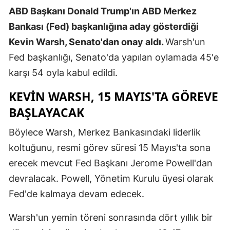
ABD Başkanı Donald Trump'ın ABD Merkez
Edirne
Bankası (Fed) başkanlığına aday gösterdiği
Elazığ
Kevin Warsh, Senato'dan onay aldı.
Warsh'un
Erzincan
Fed başkanlığı, Senato'da yapılan oylamada 45'e
karşı 54 oyla kabul edildi.
Erzurum
KEVIN WARSH, 15 MAYIS'TA GÖREVE
Eskişehir
BAŞLAYACAK
Gaziantep
Böylece Warsh, Merkez Bankasındaki liderlik
Giresun
koltuğunu, resmi görev süresi 15 Mayıs'ta sona
Gümüşhan
erecek mevcut Fed Başkanı Jerome Powell'dan
devralacak. Powell, Yönetim Kurulu üyesi olarak
Hakkari
Fed'de kalmaya devam edecek.
Hatay
Warsh'un yemin töreni sonrasında dört yıllık bir
Isparta