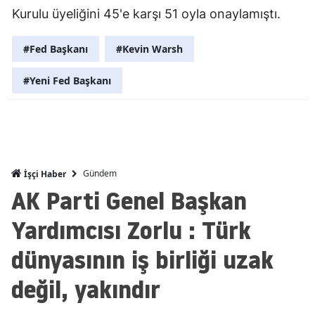
Kurulu üyeliğini 45'e karşı 51 oyla onaylamıştı.
Malatya
#Fed Başkanı
#Kevin Warsh
Manisa
Kahramanm
#Yeni Fed Başkanı
Mardin
Muğla
Muş
Gündem
İşçi Haber
AK Parti Genel Başkan
Nevşehir
Yardımcısı Zorlu : Türk
Niğde
dünyasının iş birliği uzak
Ordu
değil, yakındır
Rize
Sakarya