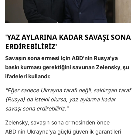
Malatya
Manisa
Kahramanm
'YAZ AYLARINA KADAR SAVAŞI SONA
ERDİREBİLİRİZ'
Mardin
Savaşın sona ermesi için ABD'nin Rusya'ya
Muğla
baskı kurması gerektiğini savunan Zelensky, şu
Muş
ifadeleri kullandı:
Nevşehir
"Eğer sadece Ukrayna tarafı değil, saldırgan taraf
Niğde
(Rusya) da istekli olursa, yaz aylarına kadar
savaşı sona erdirebiliriz."
Ordu
Rize
Zelensky, savaşın sona ermesinden önce
ABD'nin Ukrayna'ya güçlü güvenlik garantileri
Sakarya