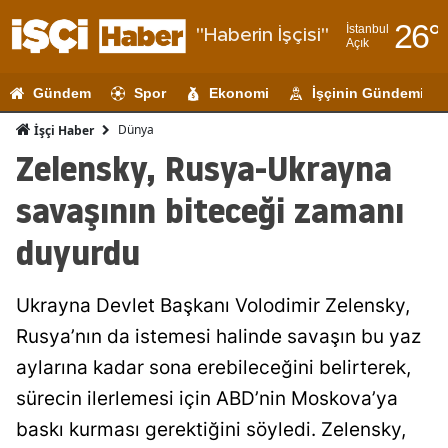
26
°
İstanbul
"Haberin İşçisi"
Açık
Adana
Gündem
Spor
Ekonomi
İşçinin Gündemi
Adıyaman
Dünya
İşçi Haber
Afyonkarahi
Zelensky, Rusya-Ukrayna
Ağrı
savaşının biteceği zamanı
Amasya
duyurdu
Ankara
Ukrayna Devlet Başkanı Volodimir Zelensky,
Antalya
Rusya’nın da istemesi halinde savaşın bu yaz
Artvin
aylarına kadar sona erebileceğini belirterek,
Aydın
sürecin ilerlemesi için ABD’nin Moskova’ya
baskı kurması gerektiğini söyledi. Zelensky,
Balıkesir