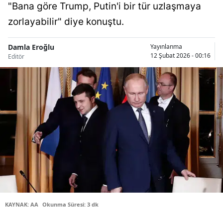
"Bana göre Trump, Putin'i bir tür uzlaşmaya
Bilecik
zorlayabilir" diye konuştu.
Bingöl
Damla Eroğlu
Yayınlanma
Bitlis
12 Şubat 2026 - 00:16
Editör
Bolu
Burdur
Bursa
Çanakkale
Çankırı
Çorum
Denizli
KAYNAK: AA
Okunma Süresi: 3 dk
Diyarbakır