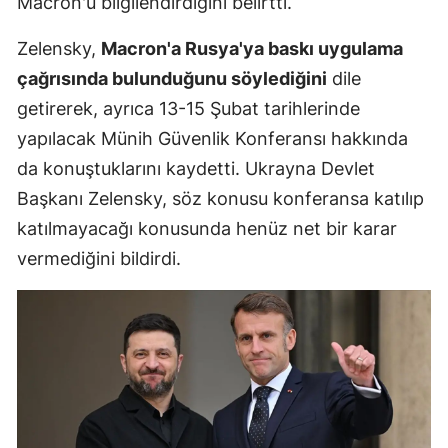
Macron'u bilgilendirdiğini belirtti.
Mersin
Zelensky,
Macron'a Rusya'ya baskı uygulama
İstanbul
çağrısında bulunduğunu söylediğini
dile
getirerek, ayrıca 13-15 Şubat tarihlerinde
İzmir
yapılacak Münih Güvenlik Konferansı hakkında
Kars
da konuştuklarını kaydetti. Ukrayna Devlet
Kastamonu
Başkanı Zelensky, söz konusu konferansa katılıp
katılmayacağı konusunda henüz net bir karar
Kayseri
vermediğini bildirdi.
Kırklareli
Kırşehir
Kocaeli
Konya
Kütahya