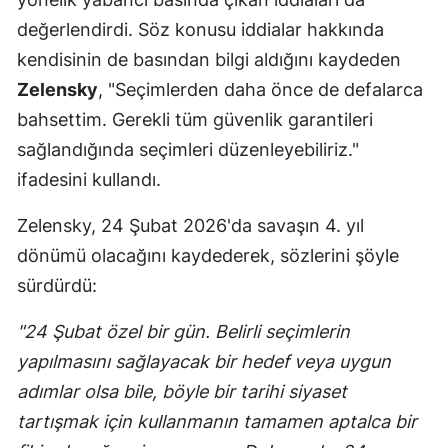
değerlendirdi. Söz konusu iddialar hakkında
Yozgat
kendisinin de basından bilgi aldığını kaydeden
Zonguldak
Zelensky
, "Seçimlerden daha önce de defalarca
bahsettim. Gerekli tüm güvenlik garantileri
Aksaray
sağlandığında seçimleri düzenleyebiliriz."
Bayburt
ifadesini kullandı.
Karaman
Zelensky, 24 Şubat 2026'da savaşın 4. yıl
Kırıkkale
dönümü olacağını kaydederek, sözlerini şöyle
Batman
sürdürdü:
Şırnak
"24 Şubat özel bir gün. Belirli seçimlerin
yapılmasını sağlayacak bir hedef veya uygun
Bartın
adımlar olsa bile, böyle bir tarihi siyaset
Ardahan
tartışmak için kullanmanın tamamen aptalca bir
Iğdır