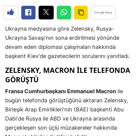
Edirne
Elazığ
Ukrayna medyasına göre Zelensky, Rusya-
Erzincan
Ukrayna Savaşı'nın sona erdirilmesi yönünde
Erzurum
devam eden diplomasi çalışmaları hakkında
başkent Kiev'de gazetecilerin sorularını yanıtladı.
Eskişehir
ZELENSKY, MACRON İLE TELEFONDA
Gaziantep
GÖRÜŞTÜ
Giresun
Fransa Cumhurbaşkanı Emmanuel Macron
ile
Gümüşhan
bugün telefonda görüştüğünü aktaran Zelensky,
Hakkari
Birleşik Arap Emirlikleri'nin (BAE) başkenti Abu
Dabi'de Rusya ile ABD ve Ukrayna arasında
Hatay
gerçekleşen son üçlü müzakereler hakkında
Isparta