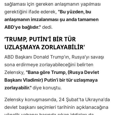
sağlaması için gereken anlaşmanın yapılması
Samsun
gerektiğini ifade ederek,
"Bu yüzden, bu
anlaşmanın imzalanması şu anda tamamen
Siirt
ABD'ye bağlıdır."
dedi.
Sinop
‘TRUMP, PUTİN’İ BİR TÜR
Sivas
UZLAŞMAYA ZORLAYABİLİR'
Tekirdağ
ABD Başkanı Donald Trump'ın, Rusya'yı savaşı
Tokat
sona erdirmeye zorlayabileceğini belirten
Trabzon
Zelensky,
"Bana göre Trump, (Rusya Devlet
Başkanı Vladimir) Putin'i bir tür uzlaşmaya
Tunceli
zorlayabilir."
diye konuştu.
Şanlıurfa
Zelensky konuşmasında, 24 Şubat'ta Ukrayna'da
Uşak
devlet başkanı seçimleri tarihinin açıklanacağına
Van
yönelik yabancı basında çıkan iddiaları da