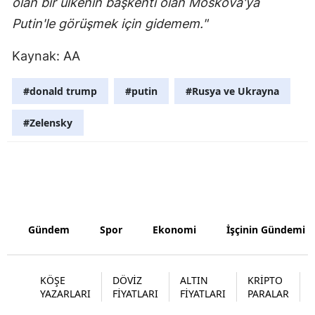
olan bir ülkenin başkenti olan Moskova'ya
Putin'le görüşmek için gidemem."
Kaynak: AA
#donald trump
#putin
#Rusya ve Ukrayna
#Zelensky
Gündem
Spor
Ekonomi
İşçinin Gündemi
KÖŞE
DÖVİZ
ALTIN
KRİPTO
YAZARLARI
FİYATLARI
FİYATLARI
PARALAR