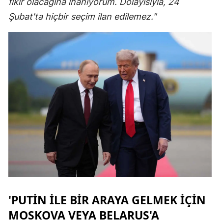
fikir olacağına inanıyorum. Dolayısıyla, 24
Şubat'ta hiçbir seçim ilan edilemez."
Yalova
Karabük
Kilis
Osmaniye
Düzce
'PUTIN ILE BIR ARAYA GELMEK IÇIN
MOSKOVA VEYA BELARUS'A