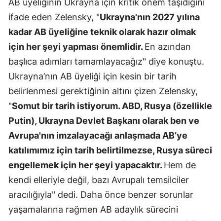
AB üyeliğinin Ukrayna için kritik önem taşıdığını
ifade eden Zelensky, "
Ukrayna'nın 2027 yılına
Samsun
kadar AB üyeliğine teknik olarak hazır olmak
Siirt
için her şeyi yapması önemlidir.
En azından
Sinop
başlıca adımları tamamlayacağız" diye konuştu.
Ukrayna’nın AB üyeliği için kesin bir tarih
Sivas
belirlenmesi gerektiğinin altını çizen Zelensky,
Tekirdağ
"
Somut bir tarih istiyorum. ABD, Rusya (özellikle
Tokat
Putin), Ukrayna Devlet Başkanı olarak ben ve
Avrupa'nın imzalayacağı anlaşmada AB’ye
Trabzon
katılımımız için tarih belirtilmezse, Rusya süreci
Tunceli
engellemek için her şeyi yapacaktır.
Hem de
Şanlıurfa
kendi elleriyle değil, bazı Avrupalı temsilciler
aracılığıyla" dedi. Daha önce benzer sorunlar
Uşak
yaşamalarına rağmen AB adaylık sürecini
Van