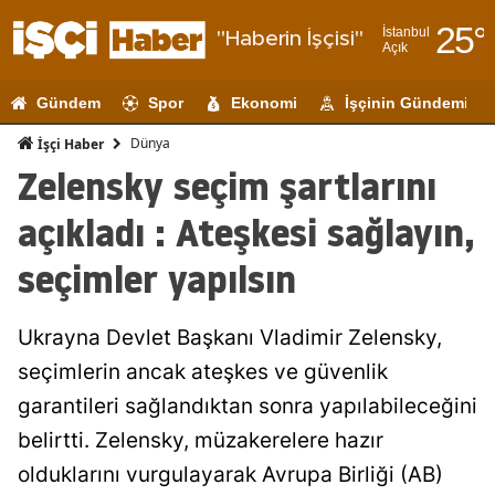
25
°
İstanbul
"Haberin İşçisi"
Açık
Adana
Gündem
Spor
Ekonomi
İşçinin Gündemi
Adıyaman
Dünya
İşçi Haber
Afyonkarahi
Zelensky seçim şartlarını
Ağrı
açıkladı : Ateşkesi sağlayın,
Amasya
seçimler yapılsın
Ankara
Ukrayna Devlet Başkanı Vladimir Zelensky,
Antalya
seçimlerin ancak ateşkes ve güvenlik
Artvin
garantileri sağlandıktan sonra yapılabileceğini
Aydın
belirtti. Zelensky, müzakerelere hazır
olduklarını vurgulayarak Avrupa Birliği (AB)
Balıkesir