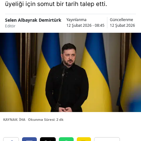
üyeliği için somut bir tarih talep etti.
Bilecik
Bingöl
Selen Albayrak Demirtürk
Yayınlanma
Güncellenme
12 Şubat 2026 - 08:45
12 Şubat 2026 - 0
Editör
Bitlis
Bolu
Burdur
Bursa
Çanakkale
Çankırı
Çorum
KAYNAK: İHA
Okunma Süresi: 2 dk
Denizli
Diyarbakır