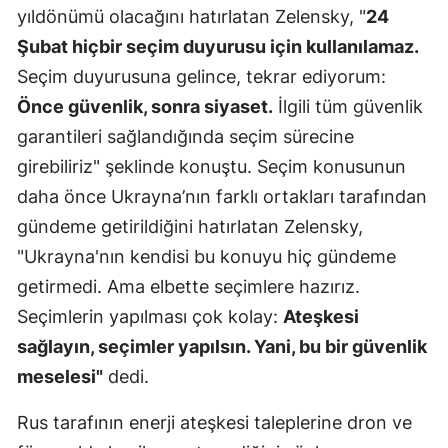
yıldönümü olacağını hatırlatan Zelensky, "
24
Mersin
Şubat hiçbir seçim duyurusu için kullanılamaz.
İstanbul
Seçim duyurusuna gelince, tekrar ediyorum:
Önce güvenlik, sonra siyaset.
İlgili tüm güvenlik
İzmir
garantileri sağlandığında seçim sürecine
Kars
girebiliriz" şeklinde konuştu. Seçim konusunun
Kastamonu
daha önce Ukrayna’nın farklı ortakları tarafından
gündeme getirildiğini hatırlatan Zelensky,
Kayseri
"Ukrayna'nın kendisi bu konuyu hiç gündeme
Kırklareli
getirmedi. Ama elbette seçimlere hazırız.
Kırşehir
Seçimlerin yapılması çok kolay:
Ateşkesi
sağlayın, seçimler yapılsın. Yani, bu bir güvenlik
Kocaeli
meselesi"
dedi.
Konya
Rus tarafının enerji ateşkesi taleplerine dron ve
Kütahya