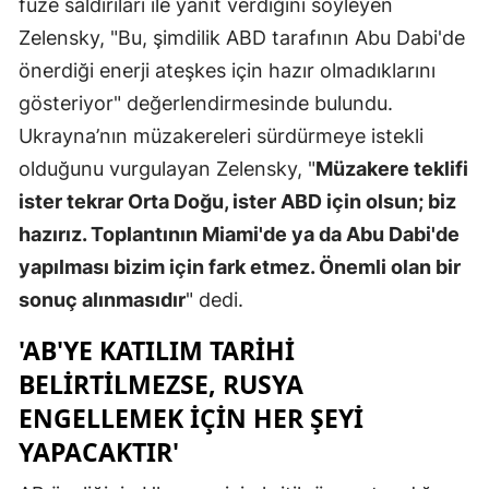
füze saldırıları ile yanıt verdiğini söyleyen
Malatya
Zelensky, "Bu, şimdilik ABD tarafının Abu Dabi'de
önerdiği enerji ateşkes için hazır olmadıklarını
Manisa
gösteriyor" değerlendirmesinde bulundu.
Kahramanm
Ukrayna’nın müzakereleri sürdürmeye istekli
olduğunu vurgulayan Zelensky, "
Müzakere teklifi
Mardin
ister tekrar Orta Doğu, ister ABD için olsun; biz
Muğla
hazırız. Toplantının Miami'de ya da Abu Dabi'de
Muş
yapılması bizim için fark etmez. Önemli olan bir
sonuç alınmasıdır
" dedi.
Nevşehir
'AB'YE KATILIM TARIHI
Niğde
BELIRTILMEZSE, RUSYA
Ordu
ENGELLEMEK IÇIN HER ŞEYI
Rize
YAPACAKTIR'
Sakarya