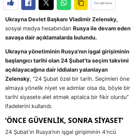
Edirne
Ukrayna Devlet Başkanı Vladimir Zelensky,
Elazığ
sosyal medya hesabından
Rusya ile devam eden
Erzincan
savaşa dair açıklamalarda bulundu.
Erzurum
Ukrayna yönetiminin Rusya’nın işgal girişiminin
Eskişehir
başlangıcı tarihi olan 24 Şubat’ta seçim takvimi
açıklayacağına dair iddiaları yalanlayan
Gaziantep
Zelensky
, "24 Şubat özel bir tarih. Seçimleri öne
Giresun
almaya yönelik niyet ve adımlar olsa da, böyle bir
Gümüşhan
tarihi siyasete alet etmek aptalca bir fikir olurdu"
ifadelerini kullandı.
Hakkari
‘ÖNCE GÜVENLIK, SONRA SIYASET’
Hatay
24 Şubat’ın Rusya’nın işgal girişiminin 4’ncü
Isparta