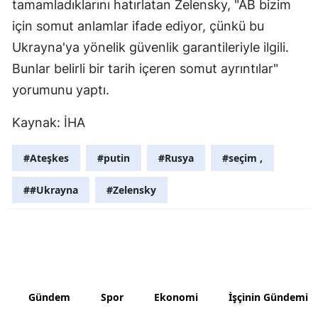
tamamladıklarını hatırlatan Zelensky, "AB bizim
için somut anlamlar ifade ediyor, çünkü bu
Yozgat
Ukrayna'ya yönelik güvenlik garantileriyle ilgili.
Zonguldak
Bunlar belirli bir tarih içeren somut ayrıntılar"
Aksaray
yorumunu yaptı.
Bayburt
Kaynak: İHA
Karaman
#Ateşkes
#putin
#Rusya
#seçim ,
Kırıkkale
##Ukrayna
#Zelensky
Batman
Şırnak
Bartın
Ardahan
Gündem
Spor
Ekonomi
İşçinin Gündemi
Iğdır