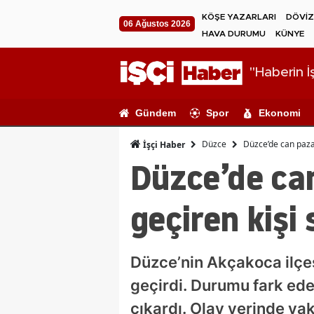
KÖŞE YAZARLARI
DÖVİZ
06 Ağustos 2026
HAVA DURUMU
KÜNYE
"Haberin İş
Gündem
Spor
Ekonomi
Düzce
Düzce’de can pazar
İşçi Haber
Düzce’de can
geçiren kişi
Düzce’nin Akçakoca ilçesi
geçirdi. Durumu fark ed
çıkardı. Olay yerinde ya