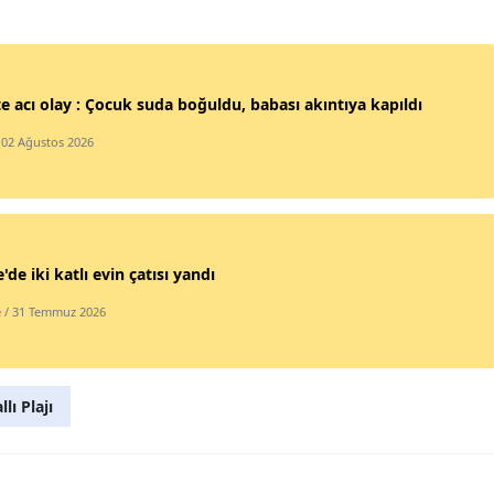
Malatya
Manisa
'te acı olay : Çocuk suda boğuldu, babası akıntıya kapıldı
Kahramanmaraş
 02 Ağustos 2026
Mardin
Muğla
Muş
'de iki katlı evin çatısı yandı
Nevşehir
e
/ 31 Temmuz 2026
Niğde
Ordu
lı Plajı
Rize
Sakarya