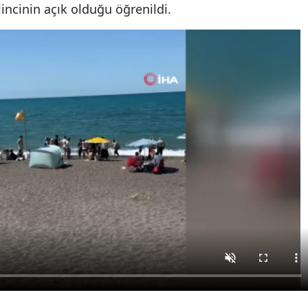
lincinin açık olduğu öğrenildi.
Mersin
İstanbul
İzmir
Kars
Kastamonu
Kayseri
Kırklareli
Kırşehir
Kocaeli
Konya
Kütahya