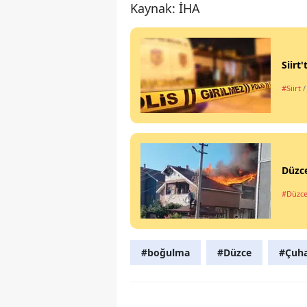
Kaynak: İHA
Siirt
#Siirt
/
Düzce
#Düzc
#boğulma
#Düzce
#Çuhal