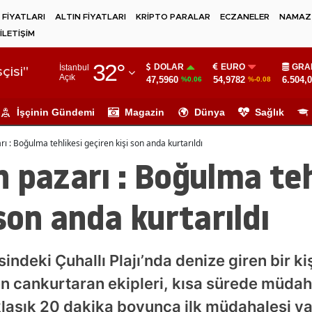
 FİYATLARI
ALTIN FİYATLARI
KRİPTO PARALAR
ECZANELER
NAMAZ 
İLETİŞİM
Adana
32
°
DOLAR
EURO
GRA
İstanbul
Adıyaman
çisi"
Açık
47,5960
54,9782
6.504,
%0.06
%-0.08
Afyonkarahisar
İşçinin Gündemi
Magazin
Dünya
Sağlık
Ağrı
ı : Boğulma tehlikesi geçiren kişi son anda kurtarıldı
Amasya
 pazarı : Boğulma teh
Ankara
 son anda kurtarıldı
Antalya
Artvin
ndeki Çuhallı Plajı’nda denize giren bir ki
Aydın
en cankurtaran ekipleri, kısa sürede müda
Balıkesir
klaşık 20 dakika boyunca ilk müdahalesi ya