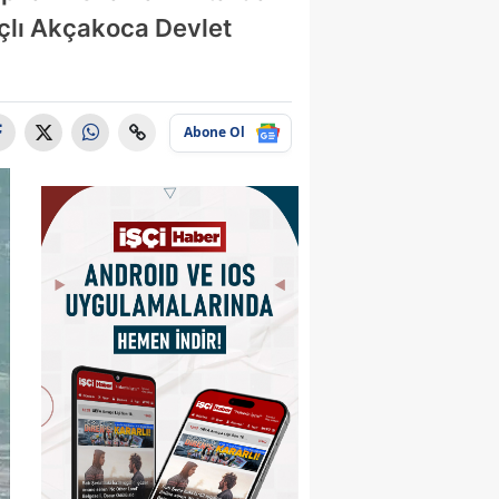
açlı Akçakoca Devlet
Abone Ol