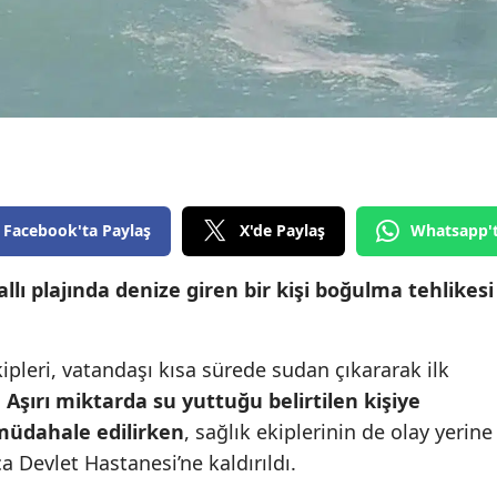
Edirne
Elazığ
Erzincan
Erzurum
Eskişehir
Facebook'ta Paylaş
X'de Paylaş
Whatsapp'
Gaziantep
llı plajında denize giren bir kişi boğulma tehlikesi
Giresun
Gümüşhane
ipleri, vatandaşı kısa sürede sudan çıkararak ilk
Hakkari
.
Aşırı miktarda su yuttuğu belirtilen kişiye
müdahale edilirken
, sağlık ekiplerinin de olay yerine
Hatay
 Devlet Hastanesi’ne kaldırıldı.
Isparta