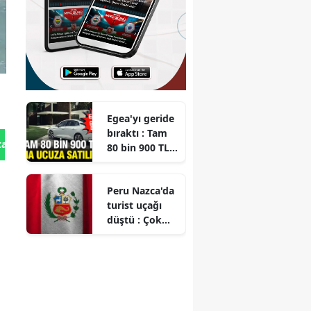
Egea'yı geride
bıraktı : Tam
tan Gönder
80 bin 900 TL
daha ucuza
satılıyor
Peru Nazca'da
turist uçağı
düştü : Çok
sayıda kişi
hayatını
kaybetti