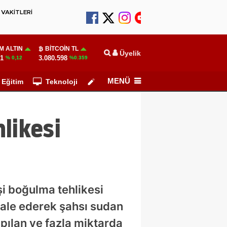
VAKİTLERİ
M ALTIN
BITCOIN TL
Üyelik
01
3.080.598
% 0,12
%0.359
MENÜ
Eğitim
Teknoloji
Köşe Yazarları
likesi
şi boğulma tehlikesi
hale ederek şahsı sudan
pılan ve fazla miktarda