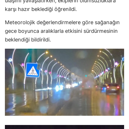
ulaşımı yavaşlatırken, ekiplerin olumsuzluklara
Mersin
karşı hazır beklediği öğrenildi.
İstanbul
Meteorolojik değerlendirmelere göre sağanağın
gece boyunca aralıklarla etkisini sürdürmesinin
İzmir
beklendiği bildirildi.
Kars
Kastamonu
Kayseri
Kırklareli
Kırşehir
Kocaeli
Konya
Kütahya