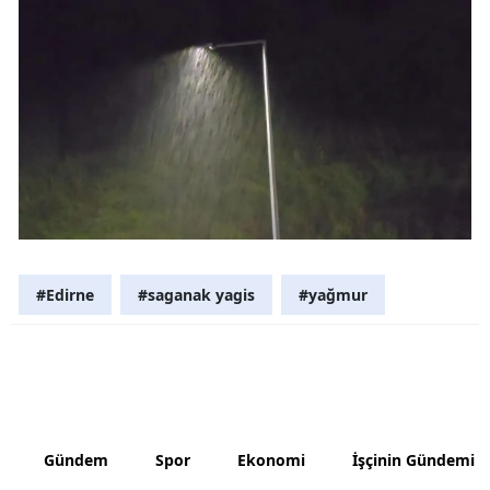
Malatya
Manisa
Kahramanm
Mardin
Muğla
Muş
#Edirne
#saganak yagis
#yağmur
Nevşehir
Niğde
Ordu
Rize
Gündem
Spor
Ekonomi
İşçinin Gündemi
Sakarya