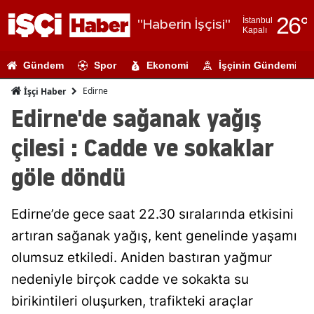
26
°
İstanbul
"Haberin İşçisi"
Kapalı
Adana
Gündem
Spor
Ekonomi
İşçinin Gündemi
Adıyaman
Edirne
İşçi Haber
Afyonkarahi
Edirne'de sağanak yağış
Ağrı
çilesi : Cadde ve sokaklar
Amasya
göle döndü
Ankara
Edirne’de gece saat 22.30 sıralarında etkisini
Antalya
artıran sağanak yağış, kent genelinde yaşamı
Artvin
olumsuz etkiledi. Aniden bastıran yağmur
Aydın
nedeniyle birçok cadde ve sokakta su
birikintileri oluşurken, trafikteki araçlar
Balıkesir