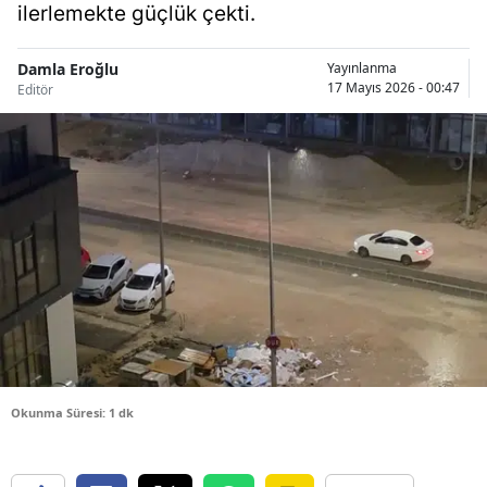
ilerlemekte güçlük çekti.
Bilecik
Bingöl
Damla Eroğlu
Yayınlanma
17 Mayıs 2026 - 00:47
Editör
Bitlis
Bolu
Burdur
Bursa
Çanakkale
Çankırı
Çorum
Okunma Süresi: 1 dk
Denizli
Diyarbakır