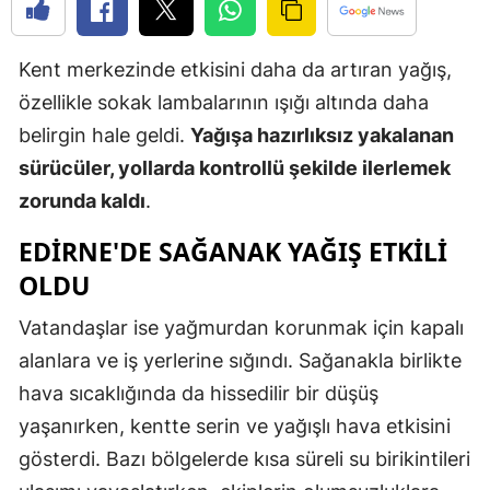
Edirne
Kent merkezinde etkisini daha da artıran yağış,
Elazığ
özellikle sokak lambalarının ışığı altında daha
Erzincan
belirgin hale geldi.
Yağışa hazırlıksız yakalanan
Erzurum
sürücüler, yollarda kontrollü şekilde ilerlemek
zorunda kaldı
.
Eskişehir
EDIRNE'DE SAĞANAK YAĞIŞ ETKILI
Gaziantep
OLDU
Giresun
Vatandaşlar ise yağmurdan korunmak için kapalı
Gümüşhan
alanlara ve iş yerlerine sığındı. Sağanakla birlikte
Hakkari
hava sıcaklığında da hissedilir bir düşüş
yaşanırken, kentte serin ve yağışlı hava etkisini
Hatay
gösterdi. Bazı bölgelerde kısa süreli su birikintileri
Isparta