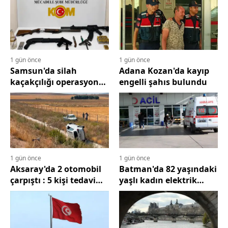
kaybetti
Edirne
Elazığ
Erzincan
1 gün önce
1 gün önce
Samsun'da silah
Adana Kozan'da kayıp
Erzurum
kaçakçılığı operasyonu :
engelli şahıs bulundu
3 yakalama
Eskişehir
Gaziantep
Giresun
1 gün önce
1 gün önce
Gümüşhan
Aksaray'da 2 otomobil
Batman'da 82 yaşındaki
çarpıştı : 5 kişi tedavi
yaşlı kadın elektrik
Hakkari
altına alındı
akımına kapılıp öldü
Hatay
Isparta