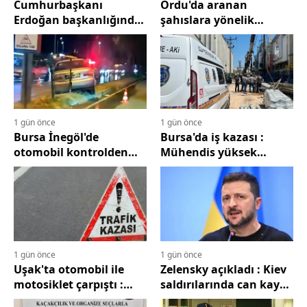
Cumhurbaşkanı
Ordu'da aranan
Bilecik
Erdoğan başkanlığında
şahıslara yönelik
MKYK Toplantısı başladı
operasyon : 33 kişi
Bingöl
yakalandı
Bitlis
Bolu
1 gün önce
1 gün önce
Burdur
Bursa İnegöl'de
Bursa'da iş kazası :
otomobil kontrolden
Mühendis yüksek
Bursa
çıkıp orta refüje çıktı
gerilim hattı akımına
kapıldı
Çanakkale
Çankırı
Çorum
1 gün önce
1 gün önce
Denizli
Uşak'ta otomobil ile
Zelensky açıkladı : Kiev
motosiklet çarpıştı :
saldırılarında can kaybı
Diyarbakır
Sürücü hayatını
sayısı arttı