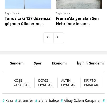
Mersin
1 gün önce
1 gün önce
İstanbul
Tunus'taki 127 düzensiz
Fransa'da yer alan Sen
göçmen ülkelerine
Nehri'nde insan
İzmir
gönderildi
kemikleri bulundu
Kars
<
>
Kastamonu
Kayseri
Gündem
Spor
Ekonomi
İşçinin Gündemi
Kırklareli
Kırşehir
KÖŞE
DÖVİZ
ALTIN
KRİPTO
Kocaeli
YAZARLARI
FİYATLARI
FİYATLARI
PARALAR
Konya
#
Kaza
#
#transfer
#
#fenerbahçe
#
Albay Özlem Karapınar
#
Kütahya