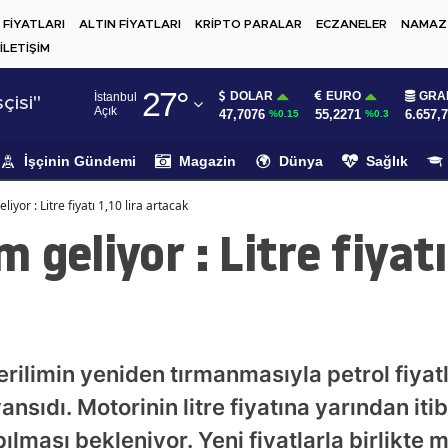
 FİYATLARI
ALTIN FİYATLARI
KRİPTO PARALAR
ECZANELER
NAMAZ 
İLETİŞİM
Adana
27
°
DOLAR
EURO
GRA
İstanbul
Adıyaman
çisi"
Açık
47,7076
55,2271
6.657,
%0.15
%0.3
Afyonkarahisar
İşçinin Gündemi
Magazin
Dünya
Sağlık
Ağrı
iyor : Litre fiyatı 1,10 lira artacak
Amasya
geliyor : Litre fiyatı
Ankara
Antalya
Artvin
erilimin yeniden tırmanmasıyla petrol fiyat
Aydın
yansıdı. Motorinin litre fiyatına yarından it
Balıkesir
pılması bekleniyor. Yeni fiyatlarla birlikte 