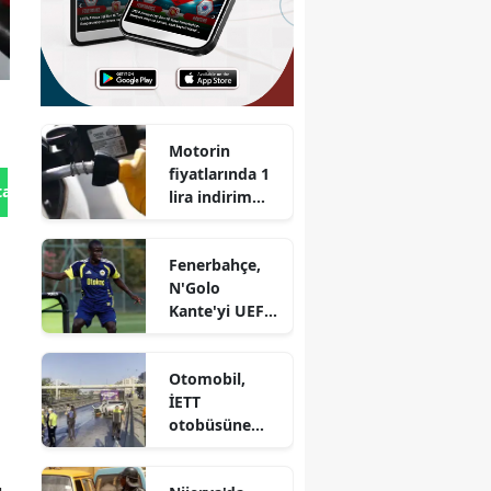
Motorin
fiyatlarında 1
tan Gönder
lira indirim
yapıldı ve
güncel durum
Fenerbahçe,
nedir?
N'Golo
Kante'yi UEFA
listesine
ekledi
Otomobil,
İETT
otobüsüne
çarptı: 3 ölü