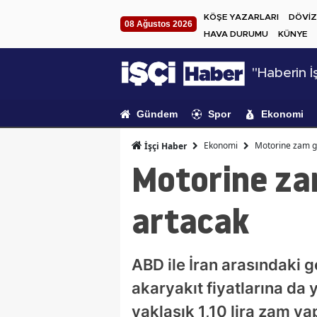
KÖŞE YAZARLARI
DÖVİZ
08 Ağustos 2026
HAVA DURUMU
KÜNYE
"Haberin İş
Gündem
Spor
Ekonomi
Ekonomi
Motorine zam gel
İşçi Haber
Motorine zam 
artacak
ABD ile İran arasındaki g
akaryakıt fiyatlarına da 
yaklaşık 1,10 lira zam ya