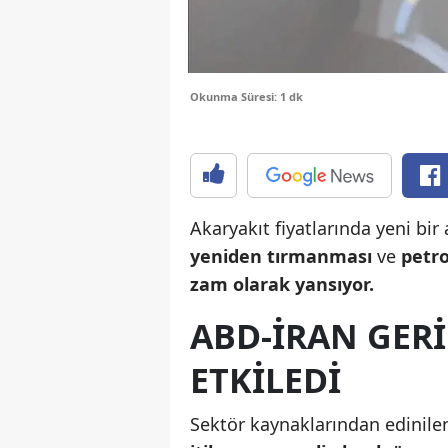
Okunma Süresi: 1 dk
Akaryakıt fiyatlarında yeni bir
yeniden tırmanması
ve
petro
zam olarak yansıyor.
ABD-IRAN GERI
ETKILEDI
Sektör kaynaklarından edinilen