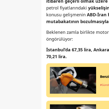
itibaren geçerli olmak üzere 
petrol fiyatlarındaki
yükselişi
konusu gelişmenin
ABD-İran h
mutabakatının bozulmasıyla bi
Beklenen zamla birlikte motori
öngörülüyor:
İstanbul’da 67,35 lira, Ankara’
70,21 lira.
Benzi
#Gün