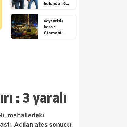
bulundu : 6
şüpheli
gözaltına
Kayseri'de
alındı
kaza :
Otomobil
kaldırımı aşıp
parka daldı
ı : 3 yaralı
li, mahalledeki
aştı. Açılan ateş sonucu