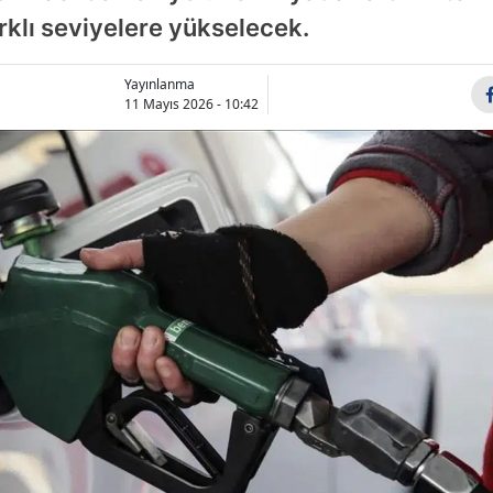
arklı seviyelere yükselecek.
Bilecik
Bingöl
Yayınlanma
11 Mayıs 2026 - 10:42
Bitlis
Bolu
Burdur
Bursa
Çanakkale
Çankırı
Çorum
Denizli
Diyarbakır