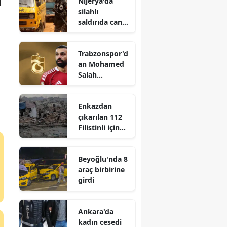
Nijerya'da
l
silahlı
saldırıda can
kaybı 21'e
yükseldi
Trabzonspor'd
an Mohamed
Salah
açıklaması
Enkazdan
çıkarılan 112
Filistinli için
toplu cenaze
töreni
Beyoğlu'nda 8
düzenlendi
araç birbirine
girdi
Ankara'da
kadın cesedi