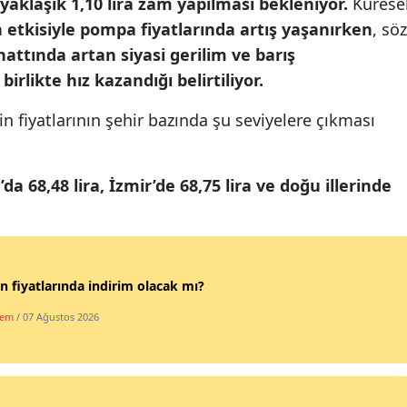
yaklaşık 1,10 lira zam yapılması bekleniyor.
Kürese
Mersin
n etkisiyle pompa fiyatlarında artış yaşanırken
, söz
attında artan siyasi gerilim ve barış
İstanbul
rlikte hız kazandığı belirtiliyor.
İzmir
n fiyatlarının şehir bazında şu seviyelere çıkması
Kars
Kastamonu
da 68,48 lira, İzmir’de 68,75 lira ve doğu illerinde
Kayseri
Kırklareli
n fiyatlarında indirim olacak mı?
Kırşehir
dem
/ 07 Ağustos 2026
Kocaeli
Konya
Kütahya