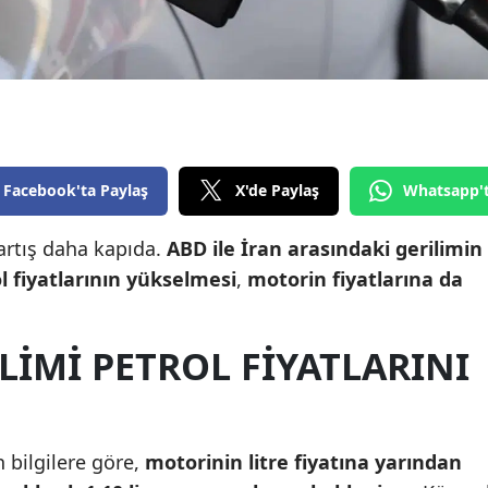
Edirne
Elazığ
Erzincan
Erzurum
Facebook'ta Paylaş
X'de Paylaş
Whatsapp'
Eskişehir
 artış daha kapıda.
ABD ile İran arasındaki gerilimin
Gaziantep
l fiyatlarının yükselmesi
,
motorin fiyatlarına da
Giresun
Gümüşhane
LIMI PETROL FIYATLARINI
Hakkari
Hatay
 bilgilere göre,
motorinin litre fiyatına yarından
Isparta