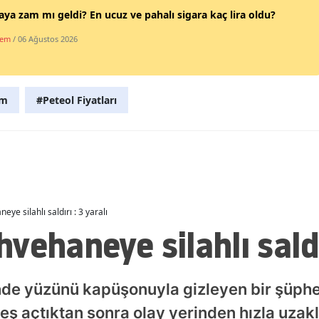
aya zam mı geldi? En ucuz ve pahalı sigara kaç lira oldu?
Malatya
dem
/ 06 Ağustos 2026
Manisa
Kahramanmaraş
am
#Peteol Fiyatları
Mardin
Muğla
Muş
Nevşehir
ye silahlı saldırı : 3 yaralı
Niğde
ehaneye silahlı saldır
Ordu
Rize
nde yüzünü kapüşonuyla gizleyen bir şüphe
ş açtıktan sonra olay yerinden hızla uzakl
Sakarya