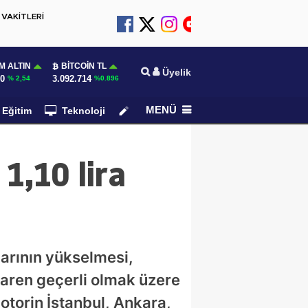
VAKİTLERİ
M ALTIN
BITCOIN TL
Üyelik
70
3.092.714
% 2,54
%0.896
MENÜ
Eğitim
Teknoloji
Köşe Yazarları
 1,10 lira
larının yükselmesi,
ibaren geçerli olmak üzere
motorin İstanbul, Ankara,