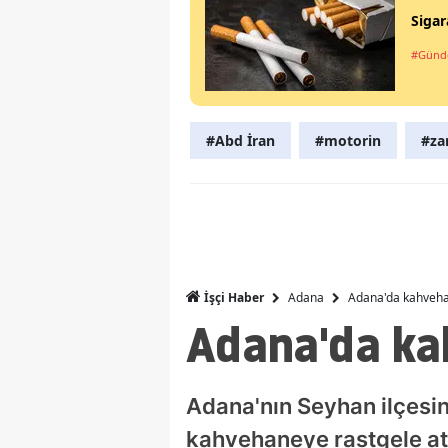
Sigar
#Gün
#Abd İran
#motorin
#z
Adana
Adana'da kahvehane
İşçi Haber
Adana'da kahv
Adana'nın Seyhan ilçesi
kahvehaneye rastgele ate