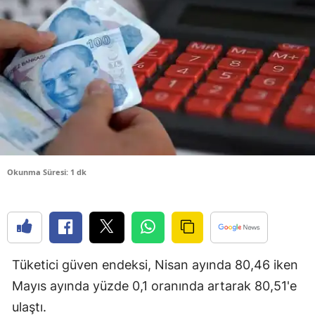
Bilecik
Bingöl
Bitlis
Bolu
Burdur
Bursa
Okunma Süresi: 1 dk
Çanakkale
Çankırı
Çorum
Tüketici güven endeksi, Nisan ayında 80,46 iken
Denizli
Mayıs ayında yüzde 0,1 oranında artarak 80,51'e
Diyarbakır
ulaştı.