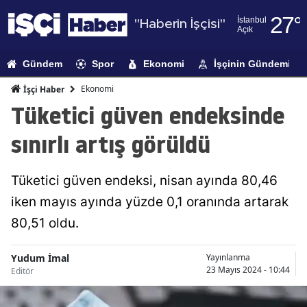
27
°
İstanbul
"Haberin İşçisi"
Açık
Adana
Gündem
Spor
Ekonomi
İşçinin Gündemi
Adıyaman
Ekonomi
İşçi Haber
Afyonkarahi
Tüketici güven endeksinde
Ağrı
sınırlı artış görüldü
Amasya
Tüketici güven endeksi, nisan ayında 80,46
Ankara
iken mayıs ayında yüzde 0,1 oranında artarak
Antalya
80,51 oldu.
Artvin
Yudum İmal
Yayınlanma
Aydın
23 Mayıs 2024 - 10:44
Editör
Balıkesir