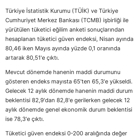
Edirne
Türkiye İstatistik Kurumu (TÜİK) ve Türkiye
Cumhuriyet Merkez Bankası (TCMB) işbirliği ile
Elazığ
yürütülen tüketici eğilim anketi sonuçlarından
Erzincan
hesaplanan tüketici güven endeksi, Nisan ayında
Erzurum
80,46 iken Mayıs ayında yüzde 0,1 oranında
artarak 80,51'e çıktı.
Eskişehir
Mevcut dönemde hanenin maddi durumunu
Gaziantep
gösteren endeks mayısta 65'ten 65,3'e yükseldi.
Giresun
Gelecek 12 aylık dönemde hanenin maddi durum
Gümüşhan
beklentisi 82,9'dan 82,8'e gerilerken gelecek 12
aylık dönemde genel ekonomik durum beklentisi
Hakkari
ise 78,3'e çıktı.
Hatay
Tüketici güven endeksi 0-200 aralığında değer
Isparta