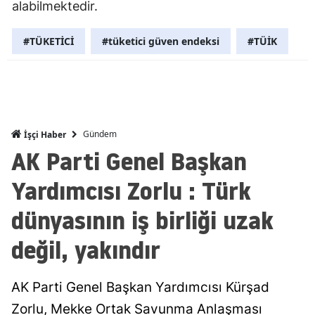
alabilmektedir.
Mersin
#TÜKETİCİ
#tüketici güven endeksi
#TÜİK
İstanbul
İzmir
Kars
Kastamonu
Gündem
İşçi Haber
AK Parti Genel Başkan
Kayseri
Yardımcısı Zorlu : Türk
Kırklareli
dünyasının iş birliği uzak
Kırşehir
değil, yakındır
Kocaeli
Konya
AK Parti Genel Başkan Yardımcısı Kürşad
Zorlu, Mekke Ortak Savunma Anlaşması
Kütahya