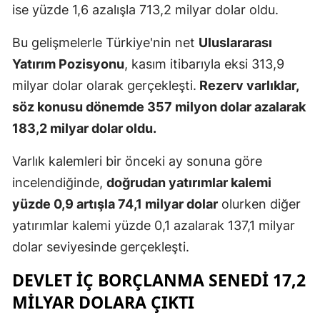
ise yüzde 1,6 azalışla 713,2 milyar dolar oldu.
Mersin
Bu gelişmelerle Türkiye'nin net
Uluslararası
İstanbul
Yatırım Pozisyonu
, kasım itibarıyla eksi 313,9
İzmir
milyar dolar olarak gerçekleşti.
Rezerv varlıklar,
söz konusu dönemde 357 milyon dolar azalarak
Kars
183,2 milyar dolar oldu.
Kastamonu
Varlık kalemleri bir önceki ay sonuna göre
Kayseri
incelendiğinde,
doğrudan yatırımlar kalemi
Kırklareli
yüzde 0,9 artışla 74,1 milyar dolar
olurken diğer
yatırımlar kalemi yüzde 0,1 azalarak 137,1 milyar
Kırşehir
dolar seviyesinde gerçekleşti.
Kocaeli
DEVLET İÇ BORÇLANMA SENEDI 17,2
Konya
MILYAR DOLARA ÇIKTI
Kütahya