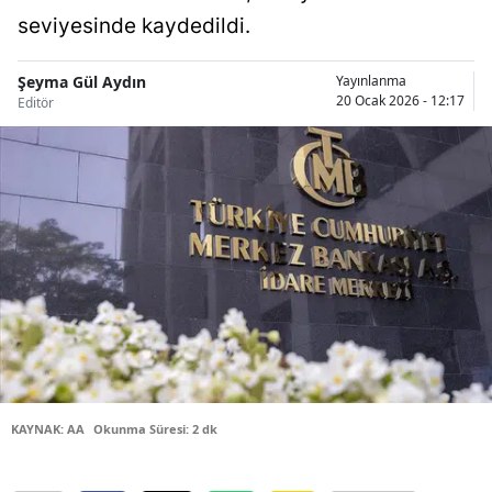
seviyesinde kaydedildi.
Bilecik
Bingöl
Şeyma Gül Aydın
Yayınlanma
20 Ocak 2026 - 12:17
Editör
Bitlis
Bolu
Burdur
Bursa
Çanakkale
Çankırı
Çorum
Denizli
KAYNAK: AA
Okunma Süresi: 2 dk
Diyarbakır