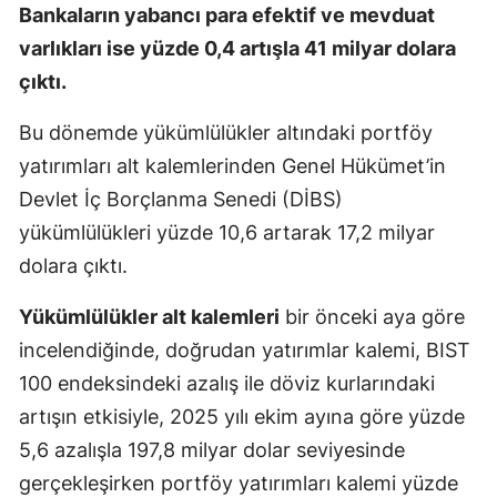
Bankaların yabancı para efektif ve mevduat
Malatya
varlıkları ise yüzde 0,4 artışla 41 milyar dolara
Manisa
çıktı.
Kahramanm
Bu dönemde yükümlülükler altındaki portföy
yatırımları alt kalemlerinden Genel Hükümet’in
Mardin
Devlet İç Borçlanma Senedi (DİBS)
Muğla
yükümlülükleri yüzde 10,6 artarak 17,2 milyar
Muş
dolara çıktı.
Nevşehir
Yükümlülükler alt kalemleri
bir önceki aya göre
incelendiğinde, doğrudan yatırımlar kalemi, BIST
Niğde
100 endeksindeki azalış ile döviz kurlarındaki
Ordu
artışın etkisiyle, 2025 yılı ekim ayına göre yüzde
Rize
5,6 azalışla 197,8 milyar dolar seviyesinde
gerçekleşirken portföy yatırımları kalemi yüzde
Sakarya