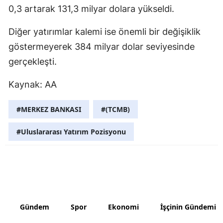
0,3 artarak 131,3 milyar dolara yükseldi.
Samsun
Diğer yatırımlar kalemi ise önemli bir değişiklik
Siirt
göstermeyerek 384 milyar dolar seviyesinde
Sinop
gerçekleşti.
Sivas
Kaynak: AA
Tekirdağ
#MERKEZ BANKASI
#(TCMB)
Tokat
#Uluslararası Yatırım Pozisyonu
Trabzon
Tunceli
Şanlıurfa
Uşak
Gündem
Spor
Ekonomi
İşçinin Gündemi
Van