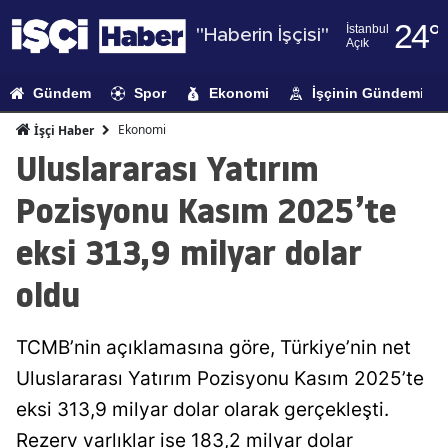
24
°
İstanbul
"Haberin İşçisi"
Açık
Adana
Gündem
Spor
Ekonomi
İşçinin Gündemi
Adıyaman
Ekonomi
İşçi Haber
Afyonkarahi
Uluslararası Yatırım
Ağrı
Pozisyonu Kasım 2025’te
Amasya
eksi 313,9 milyar dolar
Ankara
oldu
Antalya
TCMB’nin açıklamasına göre, Türkiye’nin net
Artvin
Uluslararası Yatırım Pozisyonu Kasım 2025’te
Aydın
eksi 313,9 milyar dolar olarak gerçekleşti.
Balıkesir
Rezerv varlıklar ise 183,2 milyar dolar