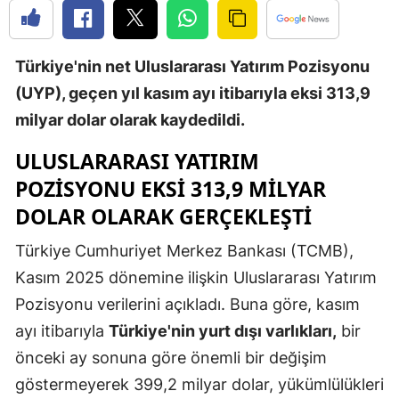
Edirne
Elazığ
Türkiye'nin net Uluslararası Yatırım Pozisyonu
(UYP), geçen yıl kasım ayı itibarıyla eksi 313,9
Erzincan
milyar dolar olarak kaydedildi.
Erzurum
ULUSLARARASI YATIRIM
Eskişehir
POZISYONU EKSI 313,9 MILYAR
Gaziantep
DOLAR OLARAK GERÇEKLEŞTI
Giresun
Türkiye Cumhuriyet Merkez Bankası (TCMB),
Kasım 2025 dönemine ilişkin Uluslararası Yatırım
Gümüşhan
Pozisyonu verilerini açıkladı. Buna göre, kasım
Hakkari
ayı itibarıyla
Türkiye'nin yurt dışı varlıkları,
bir
Hatay
önceki ay sonuna göre önemli bir değişim
göstermeyerek 399,2 milyar dolar, yükümlülükleri
Isparta