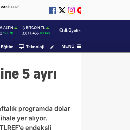
VAKİTLERİ
M ALTIN
BITCOIN TL
Üyelik
31
3.077.466
% 0,79
%1.076
MENÜ
Eğitim
Teknoloji
Köşe Yazarları
ine 5 ayrı
aftalık programda dolar
ihale yer alıyor.
 TLREF’e endeksli