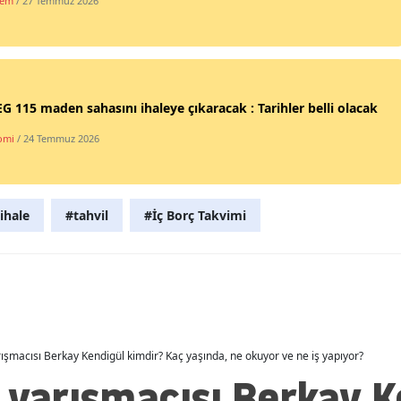
dem
/ 27 Temmuz 2026
Malatya
Manisa
Kahramanmaraş
 115 maden sahasını ihaleye çıkaracak : Tarihler belli olacak
Mardin
omi
/ 24 Temmuz 2026
Muğla
Muş
ihale
#tahvil
#İç Borç Takvimi
Nevşehir
Niğde
Ordu
rışmacısı Berkay Kendigül kimdir? Kaç yaşında, ne okuyor ve ne iş yapıyor?
Rize
 yarışmacısı Berkay K
Sakarya