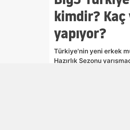
kimdir? Kaç 
yapıyor?
Türkiye'nin yeni erkek 
Hazırlık Sezonu yarışmac
başlayan dans kariyeri v
Ufuk Kuzgun
Editör