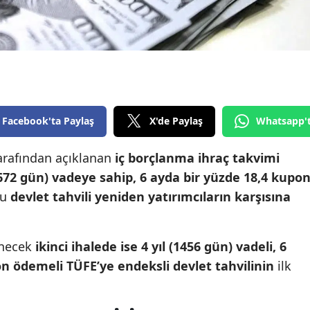
Edirne
Elazığ
Erzincan
Erzurum
Facebook'ta Paylaş
X'de Paylaş
Whatsapp'
Eskişehir
arafından açıklanan
iç borçlanma ihraç takvimi
Gaziantep
 (672 gün) vadeye sahip, 6 ayda bir yüzde 18,4 kupo
Giresun
lu
devlet tahvili yeniden yatırımcıların karşısına
Gümüşhane
Hakkari
enecek
ikinci ihalede ise 4 yıl (1456 gün) vadeli, 6
on ödemeli TÜFE’ye endeksli devlet tahvilinin
ilk
Hatay
Isparta