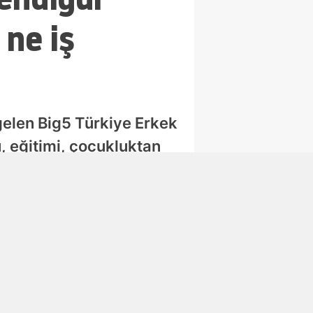
 ne iş
elen Big5 Türkiye Erkek
, eğitimi, çocukluktan
lar haberimizde.
Abone Ol