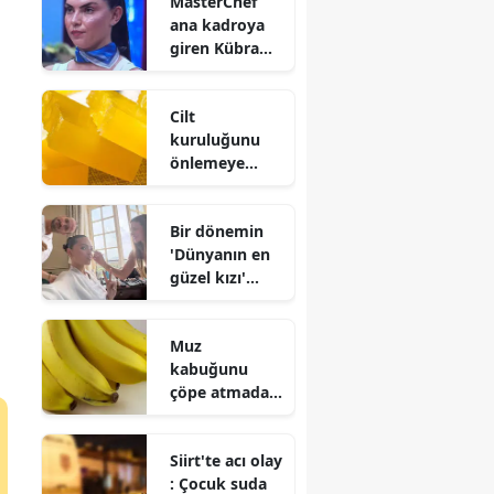
MasterChef
tarihi küçülme
ana kadroya
ve işten
giren Kübra
çıkarma
Satılmış
kararları
kimdir ve evli
Cilt
mi?
kuruluğunu
önlemeye
yardımcı olan
sabunlar :
Bir dönemin
Doğru ürün
'Dünyanın en
seçimi büyük
güzel kızı'
fark yaratıyor
evlendi!
Gelinliği olay
Muz
oldu
kabuğunu
çöpe atmadan
önce bir kez
daha düşünün
Siirt'te acı olay
: İşte
: Çocuk suda
değerlendirebi