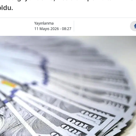
oldu.
Bilecik
Bingöl
Yayınlanma
11 Mayıs 2026 - 08:27
Bitlis
Bolu
Burdur
Bursa
Çanakkale
Çankırı
Çorum
Denizli
Diyarbakır