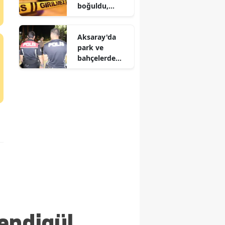
boğuldu,
leceğiniz 6
babası
pratik yöntem
akıntıya
Aksaray'da
kapıldı
park ve
bahçelerde
sıkı denetim
endigül