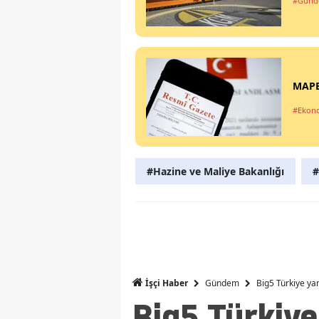
#Gün
MAPEG
#Ekon
#Hazine ve Maliye Bakanlığı
#
Gündem
Big5 Türkiye ya
İşçi Haber
Big5 Türkiye