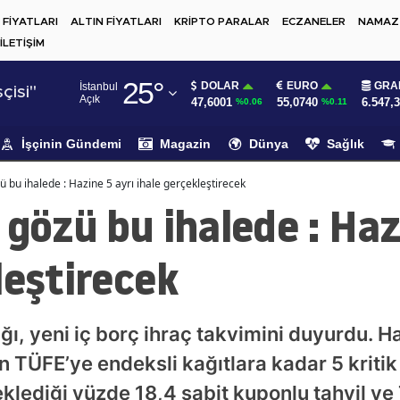
 FİYATLARI
ALTIN FİYATLARI
KRİPTO PARALAR
ECZANELER
NAMAZ 
İLETİŞİM
Adana
25
°
DOLAR
EURO
GRA
İstanbul
Adıyaman
çisi"
Açık
47,6001
55,0740
6.547,
%0.06
%0.11
Afyonkarahisar
İşçinin Gündemi
Magazin
Dünya
Sağlık
Ağrı
ü bu ihalede : Hazine 5 ayrı ihale gerçekleştirecek
Amasya
 gözü bu ihalede : Haz
Ankara
leştirecek
Antalya
Artvin
ğı, yeni iç borç ihraç takvimini duyurdu. H
Aydın
n TÜFE’ye endeksli kağıtlara kadar 5 kritik 
Balıkesir
eklediği yüzde 18,4 sabit kuponlu tahvil ve