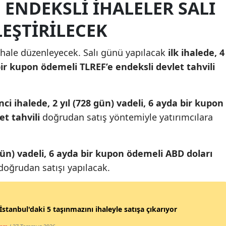
 ENDEKSLI IHALELER SALI
Mersin
EŞTIRILECEK
İstanbul
 ihale düzenleyecek. Salı günü yapılacak
ilk ihalede, 4
İzmir
 bir kupon ödemeli TLREF’e endeksli devlet tahvili
Kars
Kastamonu
nci ihalede, 2 yıl (728 gün) vadeli, 6 ayda bir kupon
et tahvili
doğrudan satış yöntemiyle yatırımcılara
Kayseri
Kırklareli
gün) vadeli, 6 ayda bir kupon ödemeli ABD doları
Kırşehir
doğrudan satışı yapılacak.
Kocaeli
Konya
stanbul'daki 5 taşınmazını ihaleyle satışa çıkarıyor
Kütahya