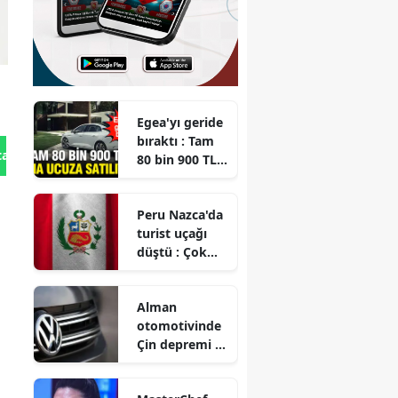
Egea'yı geride
bıraktı : Tam
tan Gönder
80 bin 900 TL
daha ucuza
satılıyor
Peru Nazca'da
n
turist uçağı
düştü : Çok
sayıda kişi
hayatını
Alman
kaybetti
otomotivinde
Çin depremi :
Dev
markalardan