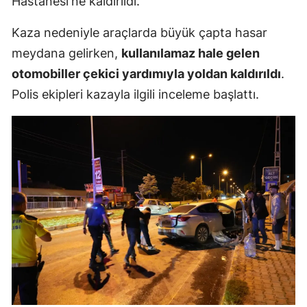
Hastanesi'ne kaldırıldı.
Mersin
Kaza nedeniyle araçlarda büyük çapta hasar
İstanbul
meydana gelirken,
kullanılamaz hale gelen
otomobiller çekici yardımıyla yoldan kaldırıldı
.
İzmir
Polis ekipleri kazayla ilgili inceleme başlattı.
Kars
Kastamonu
Kayseri
Kırklareli
Kırşehir
Kocaeli
Konya
Kütahya