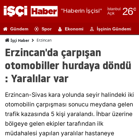
26
°
İstanbul
"Haberin İşçisi"
Açık
Adana
Gündem
Spor
Ekonomi
İşçinin Gündemi
Adıyaman
Erzincan
İşçi Haber
Afyonkarahi
Erzincan'da çarpışan
Ağrı
otomobiller hurdaya döndü
Amasya
: Yaralılar var
Ankara
Erzincan-Sivas kara yolunda seyir halindeki iki
Antalya
otomobilin çarpışması sonucu meydana gelen
Artvin
trafik kazasında 5 kişi yaralandı. İhbar üzerine
Aydın
bölgeye gelen ekipler tarafından ilk
müdahalesi yapılan yaralılar hastaneye
Balıkesir