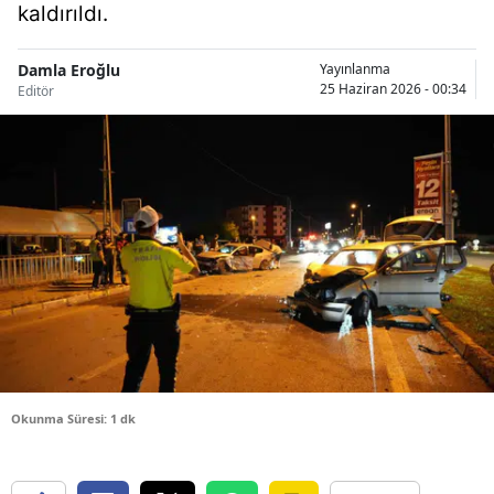
kaldırıldı.
Bilecik
Bingöl
Damla Eroğlu
Yayınlanma
25 Haziran 2026 - 00:34
Editör
Bitlis
Bolu
Burdur
Bursa
Çanakkale
Çankırı
Çorum
Okunma Süresi: 1 dk
Denizli
Diyarbakır