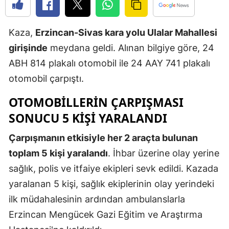
Edirne
Kaza,
Erzincan-Sivas kara yolu Ulalar Mahallesi
Elazığ
girişinde
meydana geldi. Alınan bilgiye göre, 24
Erzincan
ABH 814 plakalı otomobil ile 24 AAY 741 plakalı
Erzurum
otomobil çarpıştı.
Eskişehir
OTOMOBİLLERİN ÇARPIŞMASI
SONUCU 5 KİŞİ YARALANDI
Gaziantep
Çarpışmanın etkisiyle her 2 araçta bulunan
Giresun
toplam 5 kişi yaralandı
. İhbar üzerine olay yerine
Gümüşhan
sağlık, polis ve itfaiye ekipleri sevk edildi. Kazada
Hakkari
yaralanan 5 kişi, sağlık ekiplerinin olay yerindeki
ilk müdahalesinin ardından ambulanslarla
Hatay
Erzincan Mengücek Gazi Eğitim ve Araştırma
Isparta