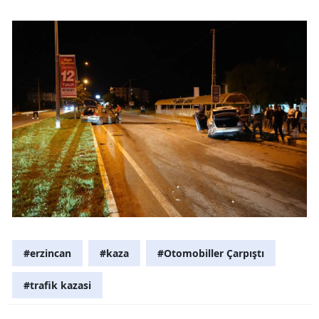
Malatya
Manisa
Kahramanm
Mardin
Muğla
Muş
Nevşehir
Niğde
#erzincan
#kaza
#Otomobiller Çarpıştı
Ordu
Rize
#trafik kazasi
Sakarya