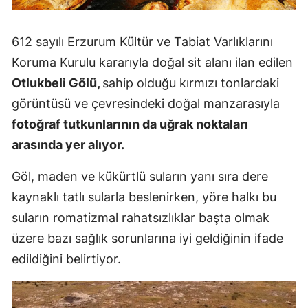
Malatya
612 sayılı Erzurum Kültür ve Tabiat Varlıklarını
Manisa
Koruma Kurulu kararıyla doğal sit alanı ilan edilen
Kahramanm
Otlukbeli Gölü,
sahip olduğu kırmızı tonlardaki
görüntüsü ve çevresindeki doğal manzarasıyla
Mardin
fotoğraf tutkunlarının da uğrak noktaları
Muğla
arasında yer alıyor.
Muş
Göl, maden ve kükürtlü suların yanı sıra dere
Nevşehir
kaynaklı tatlı sularla beslenirken, yöre halkı bu
suların romatizmal rahatsızlıklar başta olmak
Niğde
üzere bazı sağlık sorunlarına iyi geldiğinin ifade
Ordu
edildiğini belirtiyor.
Rize
Sakarya