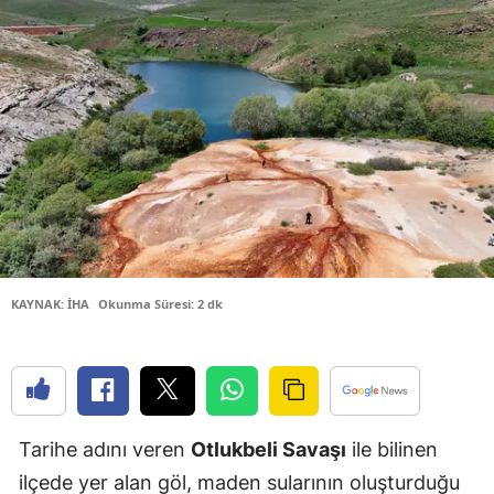
Bilecik
Bingöl
Bitlis
Bolu
Burdur
Bursa
Çanakkale
KAYNAK: İHA
Okunma Süresi: 2 dk
Çankırı
Çorum
Denizli
Tarihe adını veren
Otlukbeli Savaşı
ile bilinen
Diyarbakır
ilçede yer alan göl, maden sularının oluşturduğu