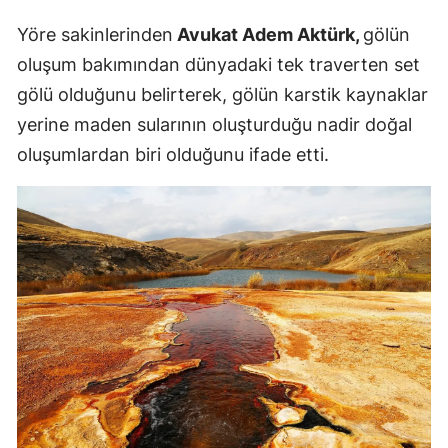
Mersin
Yöre sakinlerinden
Avukat Adem Aktürk,
gölün
oluşum bakımından dünyadaki tek traverten set
İstanbul
gölü olduğunu belirterek, gölün karstik kaynaklar
İzmir
yerine maden sularının oluşturduğu nadir doğal
Kars
oluşumlardan biri olduğunu ifade etti.
Kastamonu
Kayseri
Kırklareli
Kırşehir
Kocaeli
Konya
Kütahya