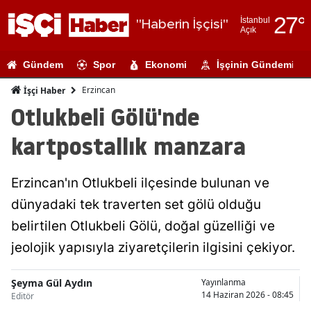
27
°
İstanbul
"Haberin İşçisi"
Açık
Adana
Gündem
Spor
Ekonomi
İşçinin Gündemi
Adıyaman
Erzincan
İşçi Haber
Afyonkarahi
Otlukbeli Gölü'nde
Ağrı
kartpostallık manzara
Amasya
Erzincan'ın Otlukbeli ilçesinde bulunan ve
Ankara
dünyadaki tek traverten set gölü olduğu
Antalya
belirtilen Otlukbeli Gölü, doğal güzelliği ve
Artvin
jeolojik yapısıyla ziyaretçilerin ilgisini çekiyor.
Aydın
Şeyma Gül Aydın
Yayınlanma
14 Haziran 2026 - 08:45
Editör
Balıkesir