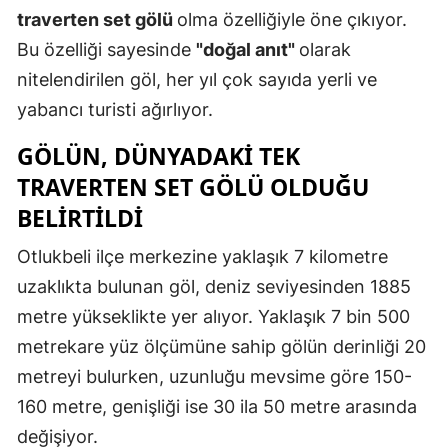
traverten set gölü
olma özelliğiyle öne çıkıyor.
Edirne
Bu özelliği sayesinde
"doğal anıt"
olarak
Elazığ
nitelendirilen göl, her yıl çok sayıda yerli ve
Erzincan
yabancı turisti ağırlıyor.
Erzurum
GÖLÜN, DÜNYADAKI TEK
TRAVERTEN SET GÖLÜ OLDUĞU
Eskişehir
BELIRTILDI
Gaziantep
Otlukbeli ilçe merkezine yaklaşık 7 kilometre
Giresun
uzaklıkta bulunan göl, deniz seviyesinden 1885
Gümüşhan
metre yükseklikte yer alıyor. Yaklaşık 7 bin 500
metrekare yüz ölçümüne sahip gölün derinliği 20
Hakkari
metreyi bulurken, uzunluğu mevsime göre 150-
Hatay
160 metre, genişliği ise 30 ila 50 metre arasında
Isparta
değişiyor.