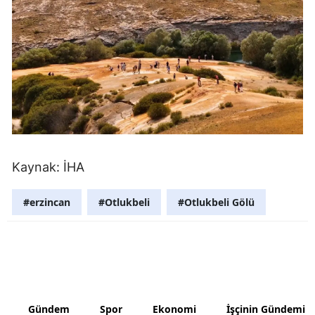
Samsun
Siirt
Sinop
Sivas
Tekirdağ
Kaynak: İHA
Tokat
Trabzon
#erzincan
#Otlukbeli
#Otlukbeli Gölü
Tunceli
Şanlıurfa
Uşak
Gündem
Spor
Ekonomi
İşçinin Gündemi
Van