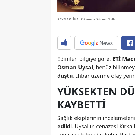
KAYNAK: İHA
Okunma Süresi: 1 dk
Edinilen bilgiye göre,
ETİ Made
Osman Uysal
, henüz bilinme
düştü
. İhbar üzerine olay yeri
YÜKSEKTEN DÜŞ
KAYBETTİ
Sağlık ekiplerinin incelemeler
edildi
. Uysal'ın cenazesi Kırka
cenazesi Eskişehir Şehir Hast