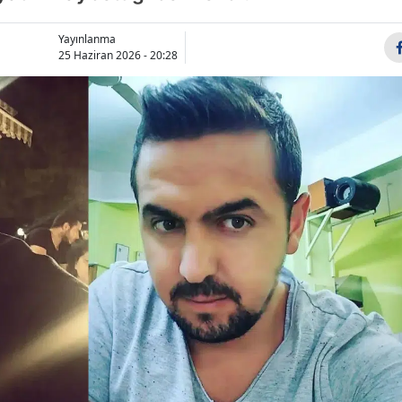
Bilecik
Yayınlanma
Bingöl
25 Haziran 2026 - 20:28
Bitlis
Bolu
Burdur
Bursa
Çanakkale
Çankırı
Çorum
Denizli
Diyarbakır