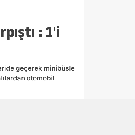
pıştı : 1'i
şeride geçerek minibüsle
lılardan otomobil
Abone Ol