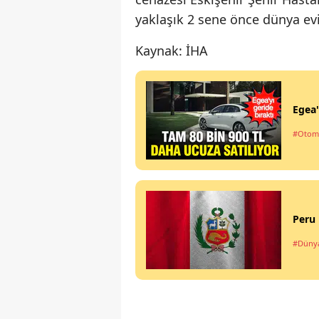
yaklaşık 2 sene önce dünya evi
Kaynak: İHA
Egea'
#Otom
Peru 
#Düny