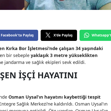
Edirne
Elazığ
Erzincan
Facebook'ta Paylaş
X'de Paylaş
Whatsapp'
Erzurum
Eskişehir
n Kırka Bor İşletmesi'nde çalışan 34 yaşındaki
yen bir sebeple
yaklaşık 3 metre yükseklikten
Gaziantep
ne jandarma ve sağlık ekipleri sevk edildi.
Giresun
EN İŞÇİ HAYATINI
Gümüşhane
Hakkari
inde
Osman Uysal'ın hayatını kaybettiği tespit
Hatay
 Entegre Sağlık Merkezi'ne kaldırıldı. Osman Uysal'ın
Isparta
anesi morguna getirildi. Öte yandan, Osman Uysal'ın