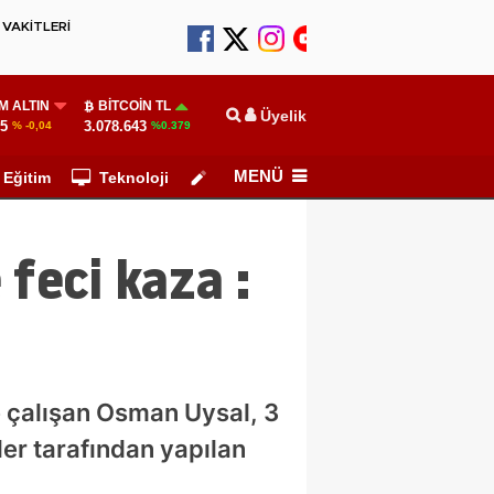
VAKİTLERİ
M ALTIN
BITCOIN TL
Üyelik
25
3.078.643
% -0,04
%0.379
MENÜ
Eğitim
Teknoloji
Köşe Yazarları
feci kaza :
e çalışan Osman Uysal, 3
er tarafından yapılan