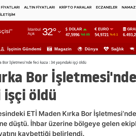
 FİYATLARI
ALTIN FİYATLARI
KRİPTO PARALAR
ECZANELER
NAMAZ 
İLETİŞİM
Adana
32
°
DOLAR
EURO
GRA
İstanbul
Adıyaman
çisi"
Açık
47,5996
54,9721
6.493,
%0.05
%-0.1
Afyonkarahisar
İşçinin Gündemi
Magazin
Dünya
Sağlık
Ağrı
 Bor İşletmesi'nde feci kaza : 34 yaşındaki işçi öldü
Amasya
rka Bor İşletmesi'nde 
Ankara
 işçi öldü
Antalya
Artvin
lçesindeki ETİ Maden Kırka Bor İşletmesi’nd
Aydın
e düştü. İhbar üzerine bölgeye gelen ekipl
Balıkesir
atını kaybettiği belirlendi.