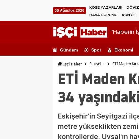
KÖŞE YAZARLARI
DÖVİZ
06 Ağustos 2026
HAVA DURUMU
KÜNYE
"Haberin İş
Gündem
Spor
Ekonomi
Eskişehir
ETİ Maden Kırka
İşçi Haber
ETİ Maden Kı
34 yaşındaki
Eskişehir’in Seyitgazi i
metre yükseklikten zemin
kontrollerde, Uysal'ın hay