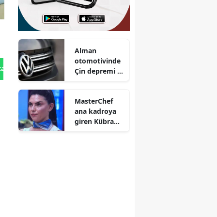
Alman
otomotivinde
tan Gönder
Çin depremi :
Dev
markalardan
MasterChef
tarihi küçülme
ana kadroya
ve işten
giren Kübra
çıkarma
Satılmış
kararları
kimdir ve evli
mi?