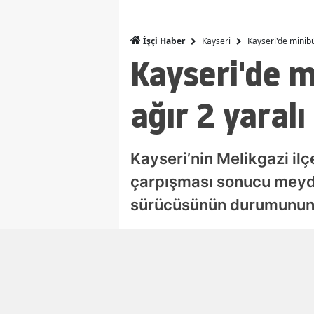
Kayseri
Kayseri'de minibüs
İşçi Haber
Kayseri'de mi
ağır 2 yaralı
Kayseri’nin Melikgazi il
çarpışması sonucu meyda
sürücüsünün durumunun a
Damla Eroğlu
Editör