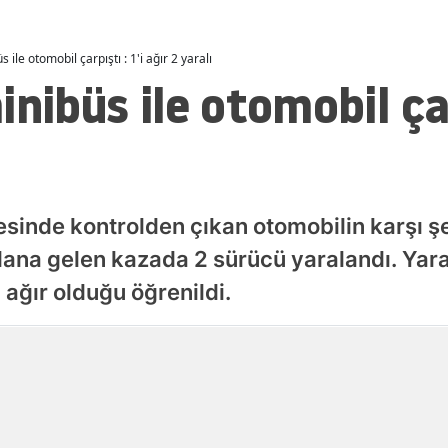
Malatya
 ile otomobil çarpıştı : 1'i ağır 2 yaralı
Manisa
nibüs ile otomobil çar
Kahramanmaraş
Mardin
Muğla
çesinde kontrolden çıkan otomobilin karşı 
Muş
na gelen kazada 2 sürücü yaralandı. Yara
Nevşehir
ğır olduğu öğrenildi.
Niğde
Yayınlanma
Ordu
06 Ağustos 2026 - 20:28
Rize
Sakarya