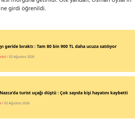
ne girdi öğrenildi.
Mersin
İstanbul
İzmir
Kars
yı geride bıraktı : Tam 80 bin 900 TL daha ucuza satılıyor
obil
/ 02 Ağustos 2026
Kastamonu
Kayseri
Kırklareli
Nazca'da turist uçağı düştü : Çok sayıda kişi hayatını kaybetti
Kırşehir
a
/ 02 Ağustos 2026
Kocaeli
Konya
Kütahya