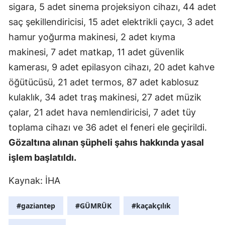
sigara, 5 adet sinema projeksiyon cihazı, 44 adet
Mersin
saç şekillendiricisi, 15 adet elektrikli çaycı, 3 adet
İstanbul
hamur yoğurma makinesi, 2 adet kıyma
makinesi, 7 adet matkap, 11 adet güvenlik
İzmir
kamerası, 9 adet epilasyon cihazı, 20 adet kahve
Kars
öğütücüsü, 21 adet termos, 87 adet kablosuz
Kastamonu
kulaklık, 34 adet traş makinesi, 27 adet müzik
çalar, 21 adet hava nemlendiricisi, 7 adet tüy
Kayseri
toplama cihazı ve 36 adet el feneri ele geçirildi.
Kırklareli
Gözaltına alınan şüpheli şahıs hakkında yasal
işlem başlatıldı.
Kırşehir
Kocaeli
Kaynak: İHA
Konya
#gaziantep
#GÜMRÜK
#kaçakçılık
Kütahya