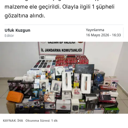
malzeme ele geçirildi. Olayla ilgili 1 şüpheli
Bilecik
gözaltına alındı.
Bingöl
Bitlis
Ufuk Kuzgun
Yayınlanma
16 Mayıs 2026 - 16:33
Editör
Bolu
Burdur
Bursa
Çanakkale
Çankırı
Çorum
Denizli
KAYNAK: İHA
Okunma Süresi: 1 dk
Diyarbakır