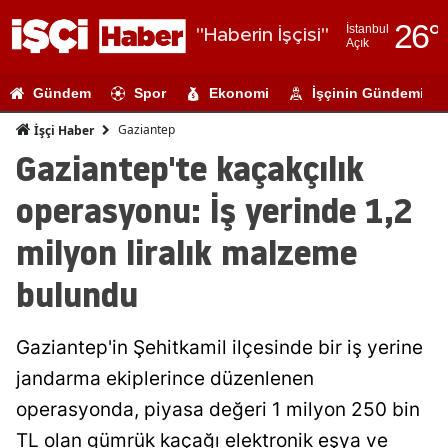
26
°
İstanbul
"Haberin İşçisi"
Açık
Adana
Gündem
Spor
Ekonomi
İşçinin Gündemi
Adıyaman
Gaziantep
İşçi Haber
Afyonkarahi
Gaziantep'te kaçakçılık
Ağrı
operasyonu: İş yerinde 1,2
Amasya
milyon liralık malzeme
Ankara
bulundu
Antalya
Gaziantep'in Şehitkamil ilçesinde bir iş yerine
Artvin
jandarma ekiplerince düzenlenen
Aydın
operasyonda, piyasa değeri 1 milyon 250 bin
Balıkesir
TL olan gümrük kaçağı elektronik eşya ve