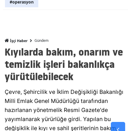
#operasyon
Malatya
Manisa
Kahramanm
Gündem
İşçi Haber
Mardin
Kıyılarda bakım, onarım ve
Muğla
temizlik işleri bakanlıkça
Muş
yürütülebilecek
Nevşehir
Çevre, Şehircilik ve İklim Değişikliği Bakanlığı
Niğde
Milli Emlak Genel Müdürlüğü tarafından
Ordu
hazırlanan yönetmelik Resmi Gazete'de
Rize
yayımlanarak yürürlüğe girdi. Yapılan bu
değişiklik ile kıyı ve sahil şeritlerinin bakım,
Sakarya