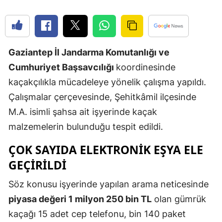
Edirne
Elazığ
Gaziantep İl Jandarma Komutanlığı ve
Erzincan
Cumhuriyet Başsavcılığı
koordinesinde
Erzurum
kaçakçılıkla mücadeleye yönelik çalışma yapıldı.
Eskişehir
Çalışmalar çerçevesinde, Şehitkâmil ilçesinde
M.A. isimli şahsa ait işyerinde kaçak
Gaziantep
malzemelerin bulunduğu tespit edildi.
Giresun
ÇOK SAYIDA ELEKTRONIK EŞYA ELE
Gümüşhan
GEÇIRILDI
Hakkari
Söz konusu işyerinde yapılan arama neticesinde
Hatay
piyasa değeri 1 milyon 250 bin TL
olan gümrük
kaçağı 15 adet cep telefonu, bin 140 paket
Isparta