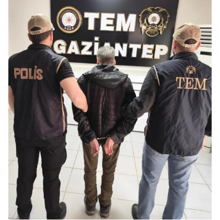
Mersin
İstanbul
İzmir
Kars
Kastamonu
Kayseri
Kırklareli
Kırşehir
Kocaeli
Konya
Kütahya