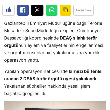
Edirne
Elazığ
Gaziantep İl Emniyet Müdürlüğüne bağlı Terörle
Erzincan
Mücadele Şube Müdürlüğü ekipleri, Cumhuriyet
Erzurum
Başsavcılığı koordinesinde
DEAŞ silahlı terör
örgütü
nün eylem ve faaliyetlerinin engellenmesi
Eskişehir
ve örgüt mensuplarının yakalanmasına yönelik
Gaziantep
operasyon yaptı.
Giresun
Yapılan operasyon neticesinde
kırmızı bültenle
Gümüşhan
aranan 2 DEAŞ terör örgütü üyesi yakalandı
.
Yakalanan şüpheliler hakkında yasal işlem
Hakkari
başlatıldığı öğrenildi.
Hatay
Isparta