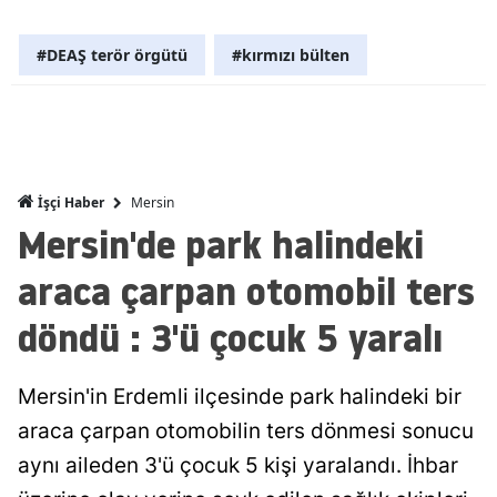
Malatya
#DEAŞ terör örgütü
#kırmızı bülten
Manisa
Kahramanm
Mardin
Mersin
İşçi Haber
Muğla
Mersin'de park halindeki
Muş
araca çarpan otomobil ters
Nevşehir
döndü : 3'ü çocuk 5 yaralı
Niğde
Mersin'in Erdemli ilçesinde park halindeki bir
Ordu
araca çarpan otomobilin ters dönmesi sonucu
Rize
aynı aileden 3'ü çocuk 5 kişi yaralandı. İhbar
Sakarya