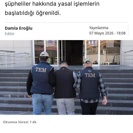
şüpheliler hakkında yasal işlemlerin
Bilecik
başlatıldığı öğrenildi.
Bingöl
Damla Eroğlu
Yayınlanma
Bitlis
07 Mayıs 2026 - 18:08
Editör
Bolu
Burdur
Bursa
Çanakkale
Çankırı
Çorum
Denizli
Okunma Süresi: 1 dk
Diyarbakır