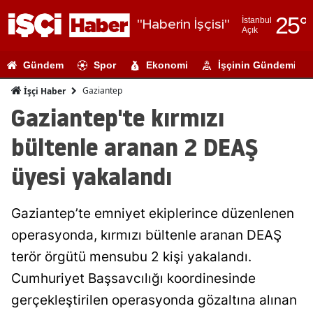
25
°
İstanbul
"Haberin İşçisi"
Açık
Adana
Gündem
Spor
Ekonomi
İşçinin Gündemi
Adıyaman
Gaziantep
İşçi Haber
Afyonkarahi
Gaziantep'te kırmızı
Ağrı
bültenle aranan 2 DEAŞ
Amasya
üyesi yakalandı
Ankara
Gaziantep’te emniyet ekiplerince düzenlenen
Antalya
operasyonda, kırmızı bültenle aranan DEAŞ
Artvin
terör örgütü mensubu 2 kişi yakalandı.
Aydın
Cumhuriyet Başsavcılığı koordinesinde
gerçekleştirilen operasyonda gözaltına alınan
Balıkesir