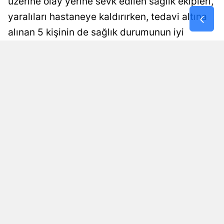
üzerine olay yerine sevk edilen sağlık ekipleri,
yaralıları hastaneye kaldırırken, tedavi altına
Samsun
alınan 5 kişinin de sağlık durumunun iyi
Siirt
olduğu öğrenildi.
Sinop
Selen Albayrak Demirtürk
Yayınlanma
Sivas
07 Ağustos 2026 - 08:45
Editör
Tekirdağ
Tokat
Trabzon
Tunceli
Şanlıurfa
Uşak
Van