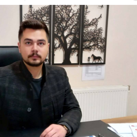
Bilecik
Bingöl
Bitlis
Bolu
Burdur
Bursa
Çanakkale
Çankırı
Çorum
Denizli
Diyarbakır