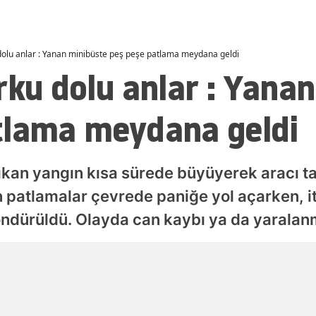
Malatya
Manisa
 dolu anlar : Yanan minibüste peş peşe patlama meydana geldi
rku dolu anlar : Yana
Kahramanmaraş
Mardin
tlama meydana geldi
Muğla
Muş
çıkan yangın kısa sürede büyüyerek aracı 
patlamalar çevrede paniğe yol açarken, itf
Nevşehir
öndürüldü. Olayda can kaybı ya da yarala
Niğde
Ordu
Yayınlanma
07 Ağustos 2026 - 00:56
Rize
Sakarya