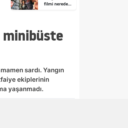
filmi nerede
ve ne zaman
çekildi?
n minibüste
tamamen sardı. Yangın
aiye ekiplerinin
nma yaşanmadı.
Abone Ol