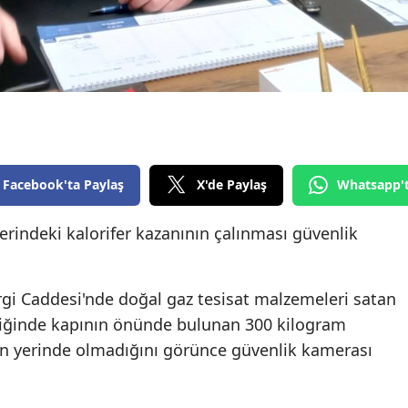
Edirne
Elazığ
Erzincan
Erzurum
Eskişehir
Facebook'ta Paylaş
X'de Paylaş
Whatsapp'
Gaziantep
erindeki kalorifer kazanının çalınması güvenlik
Giresun
Gümüşhane
rgi Caddesi'nde doğal gaz tesisat malzemeleri satan
Hakkari
eldiğinde kapının önünde bulunan 300 kilogram
nın yerinde olmadığını görünce güvenlik kamerası
Hatay
Isparta