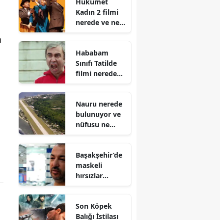
Hükümet
savunma yaptı
Kadın 2 filmi
nerede ve ne
zaman çekildi,
n
oyuncuları
Hababam
kimlerdir?
Sınıfı Tatilde
filmi nerede
ve ne zaman
çekildi,
Nauru nerede
oyuncuları
bulunuyor ve
kimlerdir?
nüfusu ne
kadar?
Başakşehir’de
maskeli
hırsızlar
telefoncuya
girdi : 13 cep
Son Köpek
telefonu
Balığı İstilası
çalındı