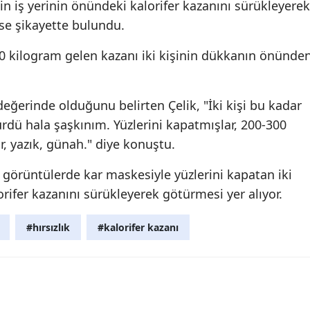
nin iş yerinin önündeki kalorifer kazanını sürükleyerek
Mersin
se şikayette bulundu.
İstanbul
300 kilogram gelen kazanı iki kişinin dükkanın önünde
İzmir
 değerinde olduğunu belirten Çelik, "İki kişi bu kadar
Kars
ürdü hala şaşkınım. Yüzlerini kapatmışlar, 200-300
Kastamonu
r, yazık, günah." diye konuştu.
Kayseri
görüntülerde kar maskesiyle yüzlerini kapatan iki
Kırklareli
orifer kazanını sürükleyerek götürmesi yer alıyor.
Kırşehir
#hırsızlık
#kalorifer kazanı
Kocaeli
Konya
Kütahya