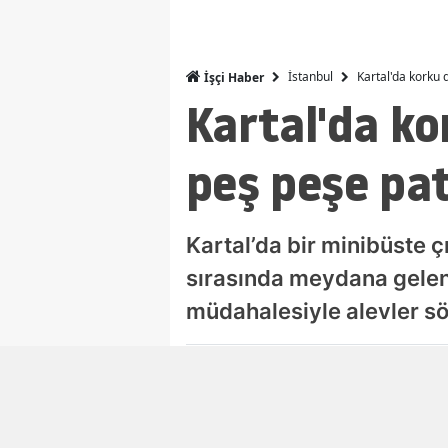
İstanbul
Kartal'da korku
İşçi Haber
Kartal'da ko
peş peşe pa
Kartal’da bir minibüste 
sırasında meydana gelen 
müdahalesiyle alevler s
Damla Eroğlu
Editör