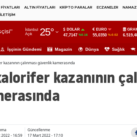
 FİYATLARI
ALTIN FİYATLARI
KRİPTO PARALAR
ECZANELER
NAMAZ 
İLETİŞİM
Adana
25
°
DOLAR
EURO
GRAM
İstanbul
Adıyaman
çisi"
Açık
47,7147
55,0350
6.519,4
%0.16
%-0.02
Afyonkarahisar
İşçinin Gündemi
Magazin
Dünya
Sağlık
Ağrı
er kazanının çalınması güvenlik kamerasında
Amasya
alorifer kazanının ça
Ankara
merasında
Antalya
Artvin
Aydın
anma
Güncellenme
Balıkesir
 2022 - 16:59
17 Mart 2022 - 17:10