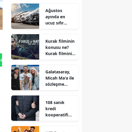
Ağustos
ayında en
ucuz sıfır
otomobiller
hangileri?
Kurak filminin
konusu ne?
Kurak filminin
oyuncuları
tan Gönder
kim?
Galatasaray,
Micah Ma'a ile
sözleşme
imzaladı!
108 sanık
kredi
kooperatifi
davasında: 6
tutuklu ilk kez