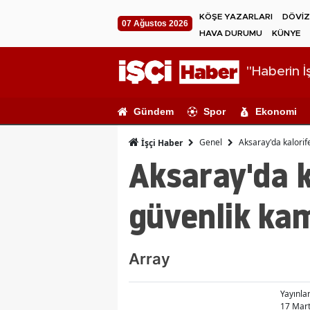
KÖŞE YAZARLARI
DÖVİZ
07 Ağustos 2026
HAVA DURUMU
KÜNYE
"Haberin İş
Gündem
Spor
Ekonomi
Genel
Aksaray'da kalorif
İşçi Haber
Aksaray'da k
güvenlik ka
Array
Yayınl
17 Mart