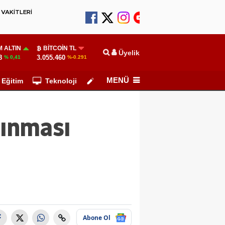
VAKİTLERİ
 ALTIN
BITCOIN TL
Üyelik
8
3.055.460
% 0,41
%-0.291
MENÜ
Eğitim
Teknoloji
Köşe Yazarları
lınması
Abone Ol