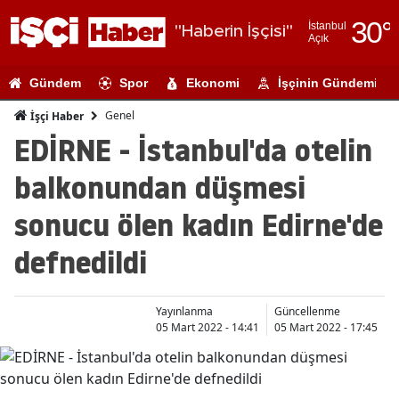
30
°
İstanbul
"Haberin İşçisi"
Açık
Adana
Gündem
Spor
Ekonomi
İşçinin Gündemi
Adıyaman
Genel
İşçi Haber
Afyonkarahi
EDİRNE - İstanbul'da otelin
Ağrı
balkonundan düşmesi
Amasya
sonucu ölen kadın Edirne'de
Ankara
defnedildi
Antalya
Artvin
Yayınlanma
Güncellenme
05 Mart 2022 - 14:41
05 Mart 2022 - 17:45
Aydın
Balıkesir