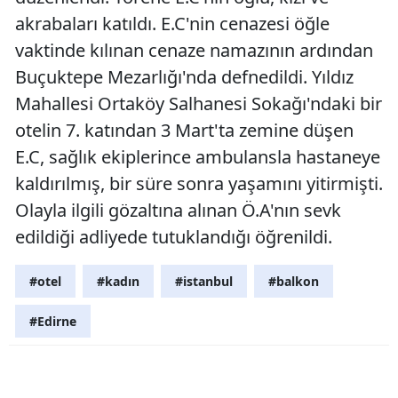
akrabaları katıldı. E.C'nin cenazesi öğle
Edirne
vaktinde kılınan cenaze namazının ardından
Elazığ
Buçuktepe Mezarlığı'nda defnedildi. Yıldız
Erzincan
Mahallesi Ortaköy Salhanesi Sokağı'ndaki bir
otelin 7. katından 3 Mart'ta zemine düşen
Erzurum
E.C, sağlık ekiplerince ambulansla hastaneye
Eskişehir
kaldırılmış, bir süre sonra yaşamını yitirmişti.
Gaziantep
Olayla ilgili gözaltına alınan Ö.A'nın sevk
edildiği adliyede tutuklandığı öğrenildi.
Giresun
Gümüşhan
#otel
#kadın
#istanbul
#balkon
Hakkari
#Edirne
Hatay
Isparta