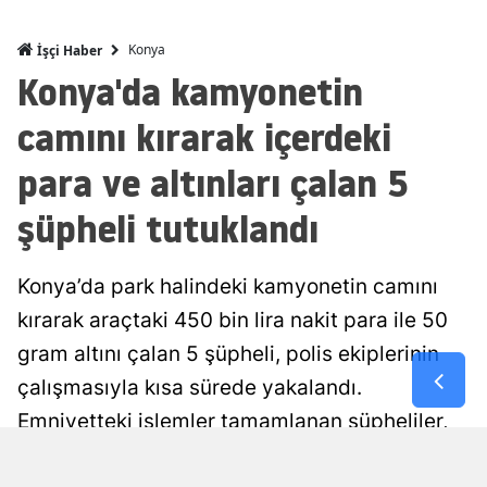
Mersin
Konya
İşçi Haber
İstanbul
Konya'da kamyonetin
İzmir
camını kırarak içerdeki
Kars
para ve altınları çalan 5
Kastamonu
şüpheli tutuklandı
Kayseri
Konya’da park halindeki kamyonetin camını
Kırklareli
kırarak araçtaki 450 bin lira nakit para ile 50
Kırşehir
gram altını çalan 5 şüpheli, polis ekiplerinin
çalışmasıyla kısa sürede yakalandı.
Kocaeli
Emniyetteki işlemler tamamlanan şüpheliler,
Konya
çıkarıldıkları mahkemece tutuklanarak
Kütahya