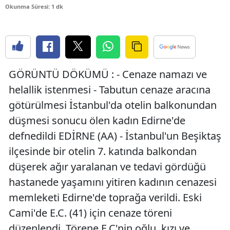
Okunma Süresi: 1 dk
Bilecik
Bingöl
Bitlis
GÖRÜNTÜ DÖKÜMÜ : - Cenaze namazı ve
Bolu
helallik istenmesi - Tabutun cenaze aracına
Burdur
götürülmesi İstanbul'da otelin balkonundan
Bursa
düşmesi sonucu ölen kadın Edirne'de
defnedildi EDİRNE (AA) - İstanbul'un Beşiktaş
Çanakkale
ilçesinde bir otelin 7. katında balkondan
Çankırı
düşerek ağır yaralanan ve tedavi gördüğü
Çorum
hastanede yaşamını yitiren kadının cenazesi
memleketi Edirne'de toprağa verildi. Eski
Denizli
Cami'de E.C. (41) için cenaze töreni
Diyarbakır
düzenlendi. Törene E.C'nin oğlu, kızı ve