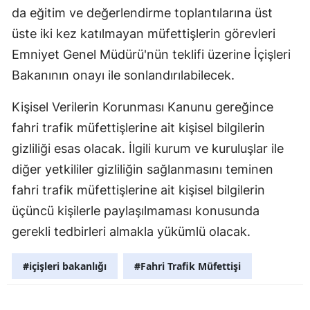
da eğitim ve değerlendirme toplantılarına üst
Malatya
üste iki kez katılmayan müfettişlerin görevleri
Manisa
Emniyet Genel Müdürü'nün teklifi üzerine İçişleri
Bakanının onayı ile sonlandırılabilecek.
Kahramanm
Mardin
Kişisel Verilerin Korunması Kanunu gereğince
fahri trafik müfettişlerine ait kişisel bilgilerin
Muğla
gizliliği esas olacak. İlgili kurum ve kuruluşlar ile
Muş
diğer yetkililer gizliliğin sağlanmasını teminen
fahri trafik müfettişlerine ait kişisel bilgilerin
Nevşehir
üçüncü kişilerle paylaşılmaması konusunda
Niğde
gerekli tedbirleri almakla yükümlü olacak.
Ordu
#içişleri bakanlığı
#Fahri Trafik Müfettişi
Rize
Sakarya