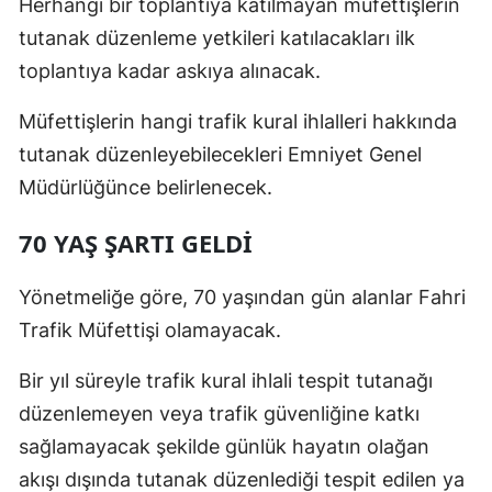
Herhangi bir toplantıya katılmayan müfettişlerin
Mersin
tutanak düzenleme yetkileri katılacakları ilk
toplantıya kadar askıya alınacak.
İstanbul
İzmir
Müfettişlerin hangi trafik kural ihlalleri hakkında
tutanak düzenleyebilecekleri Emniyet Genel
Kars
Müdürlüğünce belirlenecek.
Kastamonu
70 YAŞ ŞARTI GELDİ
Kayseri
Yönetmeliğe göre, 70 yaşından gün alanlar Fahri
Kırklareli
Trafik Müfettişi olamayacak.
Kırşehir
Bir yıl süreyle trafik kural ihlali tespit tutanağı
Kocaeli
düzenlemeyen veya trafik güvenliğine katkı
Konya
sağlamayacak şekilde günlük hayatın olağan
akışı dışında tutanak düzenlediği tespit edilen ya
Kütahya