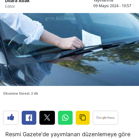
Dilara Adak
Yayınlanma
09 Mayıs 2024 - 10:57
Editör
Bilecik
Bingöl
Bitlis
Bolu
Burdur
Bursa
Çanakkale
Okunma Süresi: 2 dk
Çankırı
Çorum
Denizli
Diyarbakır
Resmi Gazete'de yayımlanan düzenlemeye göre