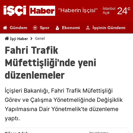
24
°
İstanbul
"Haberin İşçisi"
Açık
Adana
Gündem
Spor
Ekonomi
İşçinin Gündemi
Adıyaman
Genel
İşçi Haber
Afyonkarahi
Fahri Trafik
Ağrı
Müfettişliği'nde yeni
Amasya
düzenlemeler
Ankara
İçişleri Bakanlığı, Fahri Trafik Müfettişliği
Antalya
Görev ve Çalışma Yönetmeliğinde Değişiklik
Artvin
Yapılmasına Dair Yönetmelik'te düzenleme
Aydın
yaptı.
Balıkesir