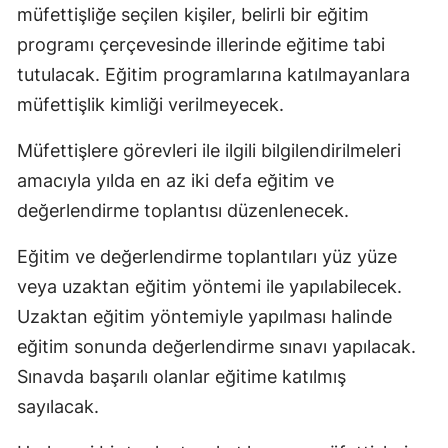
müfettişliğe seçilen kişiler, belirli bir eğitim
Edirne
programı çerçevesinde illerinde eğitime tabi
Elazığ
tutulacak. Eğitim programlarına katılmayanlara
müfettişlik kimliği verilmeyecek.
Erzincan
Erzurum
Müfettişlere görevleri ile ilgili bilgilendirilmeleri
amacıyla yılda en az iki defa eğitim ve
Eskişehir
değerlendirme toplantısı düzenlenecek.
Gaziantep
Eğitim ve değerlendirme toplantıları yüz yüze
Giresun
veya uzaktan eğitim yöntemi ile yapılabilecek.
Gümüşhan
Uzaktan eğitim yöntemiyle yapılması halinde
eğitim sonunda değerlendirme sınavı yapılacak.
Hakkari
Sınavda başarılı olanlar eğitime katılmış
Hatay
sayılacak.
Isparta